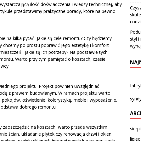
 wystarczającą ilość doświadczenia i wiedzy technicznej, aby
Czysz
rtykule przedstawimy praktyczne porady, które na pewno
skute
codz
Podu
 na kilka pytań. Jakie są cele remontu? Czy będziemy
styl 
 chcemy po prostu poprawić jego estetykę i komfort
wyna
mieszczeń i jakie są ich potrzeby? Na podstawie tych
ontu. Warto przy tym pamiętać o kosztach, czasie
NAJ
awcy.
fabr
dniego projektu. Projekt powinien uwzględniać
godę z prawem budowlanym. W ramach projektu warto
syndy
d pokojów, oświetlenie, kolorystykę, meble i wyposażenie.
 podstawa dobrego remontu.
ARC
y zaoszczędzić na kosztach, warto przede wszystkim
sierp
e ścian, układanie płytek czy renowacja drzwi i okien.
lipie
owlane w wielu sklepach internetowych lub na portalach