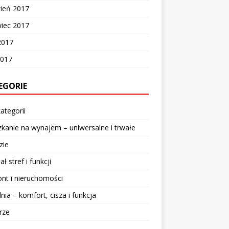
zień 2017
wiec 2017
2017
2017
EGORIE
ategorii
kanie na wynajem – uniwersalne i trwałe
zie
ał stref i funkcji
nt i nieruchomości
lnia – komfort, cisza i funkcja
rze