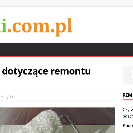
 dotyczące remontu
REM
ze
0
Czy w
base
Budo