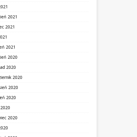
2021
cień 2021
ec 2021
2021
zeń 2021
zień 2020
pad 2020
iernik 2020
sień 2020
ień 2020
c 2020
wiec 2020
2020