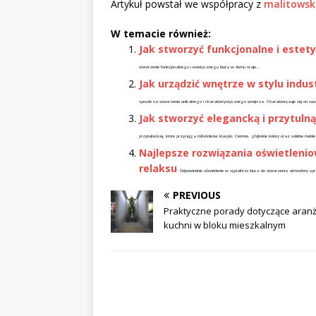
Artykuł powstał we współpracy z
malitowski
W temacie również:
Jak stworzyć funkcjonalne i estet
stworzenie funkcjonalnego i estetycznego biura w domu staje...
Jak urządzić wnętrze w stylu indus
sposób na stworzenie unikalnego i charakterystycznego wnętrza. Charakteryzuje się on sur
Jak stworzyć elegancką i przytulną
przytulnością, które przyciąga miłośników klasyki. Ciemne, głębokie kolory oraz solidne meble
Najlepsze rozwiązania oświetlenio
relaksu
Odpowiednie oświetlenie w sypialni to klucz do stworzenia atmosfery spr
PREVIOUS
Praktyczne porady dotyczące aranż
kuchni w bloku mieszkalnym