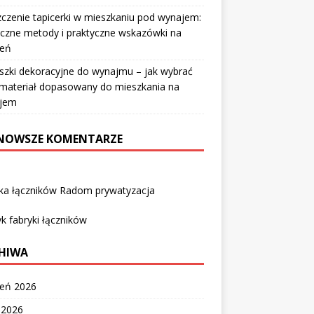
czenie tapicerki w mieszkaniu pod wynajem:
czne metody i praktyczne wskazówki na
ień
szki dekoracyjne do wynajmu – jak wybrać
i materiał dopasowany do mieszkania na
jem
NOWSZE KOMENTARZE
yka łączników Radom prywatyzacja
k fabryki łączników
HIWA
ień 2026
c 2026