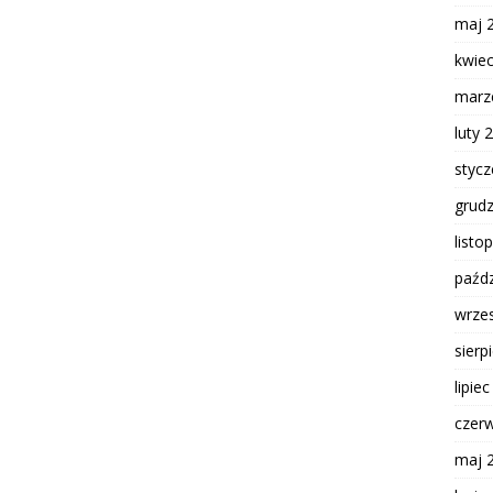
maj 
kwie
marz
luty 
styc
grud
listo
paźdz
wrze
sierp
lipie
czer
maj 