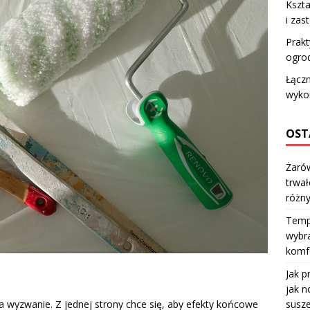
Kszta
i zas
Prakt
ogro
Łączn
wyko
OST
Żarów
trwał
różn
Temp
wybra
komfo
Jak p
jak n
susze
a wyzwanie. Z jednej strony chce się, aby efekty końcowe