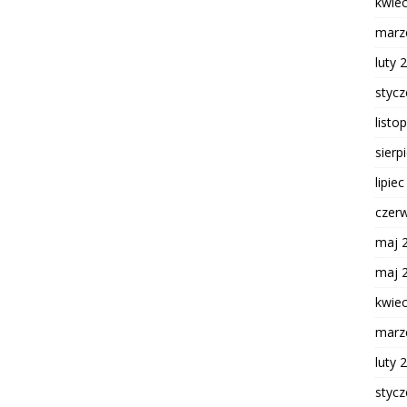
kwie
marz
luty 
styc
listo
sierp
lipie
czer
maj 
maj 
kwie
marz
luty 
styc