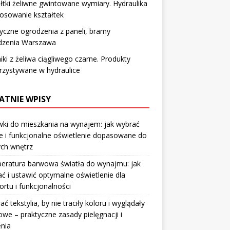
łtki żeliwne gwintowane wymiary. Hydraulika
tosowanie kształtek
yczne ogrodzenia z paneli, bramy
dzenia Warszawa
iki z żeliwa ciągliwego czarne. Produkty
rzystywane w hydraulice
ATNIE WPISY
ki do mieszkania na wynajem: jak wybrać
e i funkcjonalne oświetlenie dopasowane do
ych wnętrz
eratura barwowa światła do wynajmu: jak
ć i ustawić optymalne oświetlenie dla
rtu i funkcjonalności
rać tekstylia, by nie traciły koloru i wyglądały
owe – praktyczne zasady pielęgnacji i
nia