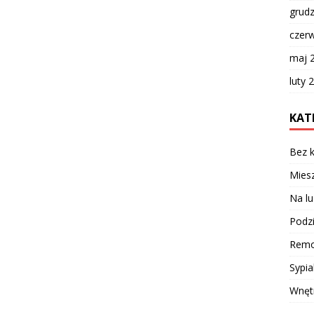
grud
czer
maj 
luty 
KAT
Bez k
Miesz
Na lu
Podzi
Remo
Sypia
Wnęt