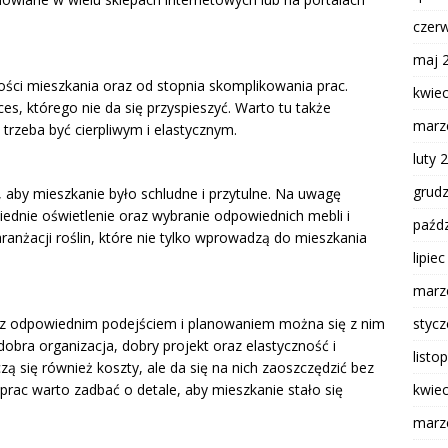
czer
maj 
ości mieszkania oraz od stopnia skomplikowania prac.
kwie
s, którego nie da się przyspieszyć. Warto tu także
marz
trzeba być cierpliwym i elastycznym.
luty 
grud
 aby mieszkanie było schludne i przytulne. Na uwagę
ednie oświetlenie oraz wybranie odpowiednich mebli i
paźdz
anżacji roślin, które nie tylko wprowadzą do mieszkania
lipie
marz
styc
 z odpowiednim podejściem i planowaniem można się z nim
obra organizacja, dobry projekt oraz elastyczność i
listo
zą się również koszty, ale da się na nich zaoszczędzić bez
kwie
prac warto zadbać o detale, aby mieszkanie stało się
marz