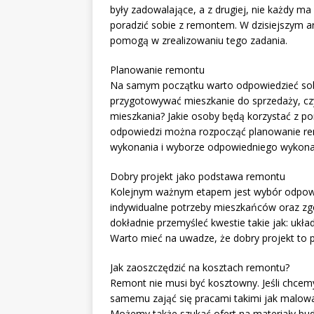
były zadowalające, a z drugiej, nie każdy ma
poradzić sobie z remontem. W dzisiejszym a
pomogą w zrealizowaniu tego zadania.
Planowanie remontu
Na samym początku warto odpowiedzieć sobie
przygotowywać mieszkanie do sprzedaży, czy
mieszkania? Jakie osoby będą korzystać z po
odpowiedzi można rozpocząć planowanie rem
wykonania i wyborze odpowiedniego wykon
Dobry projekt jako podstawa remontu
Kolejnym ważnym etapem jest wybór odpowie
indywidualne potrzeby mieszkańców oraz z
dokładnie przemyśleć kwestie takie jak: ukła
Warto mieć na uwadze, że dobry projekt to
Jak zaoszczędzić na kosztach remontu?
Remont nie musi być kosztowny. Jeśli chcem
samemu zająć się pracami takimi jak malowani
Możemy także szukać ofert na materiały bud