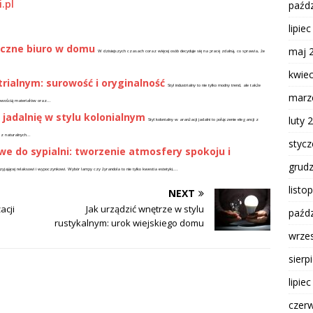
.pl
paźdz
lipie
yczne biuro w domu
maj 
W dzisiejszych czasach coraz więcej osób decyduje się na pracę zdalną, co sprawia, że
kwie
trialnym: surowość i oryginalność
Styl industrialny to nie tylko modny trend, ale także
marz
owością materiałów oraz...
 jadalnię w stylu kolonialnym
luty 
Styl kolonialny w aranżacji jadalni to połączenie elegancji z
 z naturalnych...
styc
we do sypialni: tworzenie atmosfery spokoju i
grud
zyjającej relaksowi i wypoczynkowi. Wybór lampy czy żyrandola to nie tylko kwestia estetyki,...
listo
NEXT
acji
Jak urządzić wnętrze w stylu
paźdz
rustykalnym: urok wiejskiego domu
wrze
sierp
lipie
czer