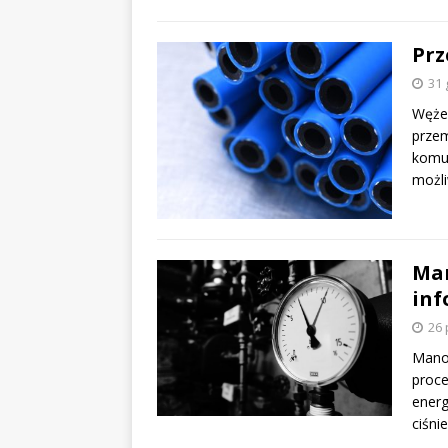
Prz
31 
Węże
przem
komun
możli
Man
inf
26 
Manom
proce
energ
ciśni