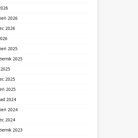
2026
cień 2026
ec 2026
2026
zień 2025
iernik 2025
c 2025
ec 2025
zeń 2025
pad 2024
cień 2024
ec 2024
iernik 2023