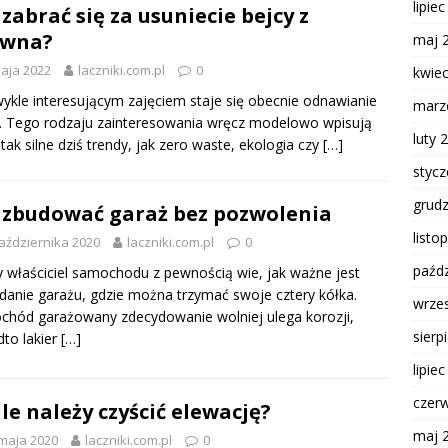
lipie
 zabrać się za usuniecie bejcy z
ewna?
maj 
aja 2022
laczniki.com.pl
0
kwie
ykle interesującym zajęciem staje się obecnie odnawianie
marz
. Tego rodzaju zainteresowania wręcz modelowo wpisują
luty 
 tak silne dziś trendy, jak zero waste, ekologia czy
[…]
styc
grud
 zbudować garaż bez pozwolenia
listo
aździernika 2020
laczniki.com.pl
0
paźdz
 właściciel samochodu z pewnością wie, jak ważne jest
danie garażu, gdzie można trzymać swoje cztery kółka.
wrze
hód garażowany zdecydowanie wolniej ulega korozji,
sierp
to lakier
[…]
lipie
czer
ile należy czyścić elewację?
maj 
maja 2020
laczniki.com.pl
0