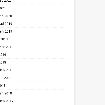
ec 2020
2020
zeń 2020
pad 2019
ień 2019
c 2019
wiec 2019
2019
2018
cień 2018
ec 2018
2018
zeń 2018
zień 2017