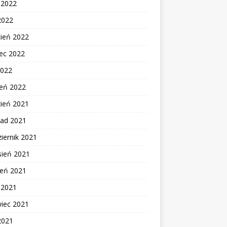
c 2022
2022
cień 2022
ec 2022
2022
zeń 2022
zień 2021
pad 2021
iernik 2021
sień 2021
ień 2021
c 2021
wiec 2021
2021