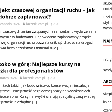
skute
codz
jekt czasowej organizacji ruchu – jak
dobrze zaplanować?
Podu
styl 
istopada 2024
laczniki.com.pl
0
wyna
ymczasowych zmian związanych z remontami, wydarzeniami
wymi czy budowami. Odpowiednio zaplanowany projekt
NAJ
wej organizacji ruchu pozwala uniknąć chaosu na drogach,
wia bezpieczeństwo i minimalizuje
[…]
fabr
oko w górę: Najlepsze kursy na
żki dla profesjonalistów
syndy
marca 2024
laczniki.com.pl
0
ARC
nżach takich jak budownictwo, konserwacja i instalacje
trzne, umiejętność bezpiecznej pracy na wysokościach
sierp
nieoceniona. Kursy na zwyżki oferują specjalistyczną wiedzę
lipie
ejętności niezbędne
[…]
czer