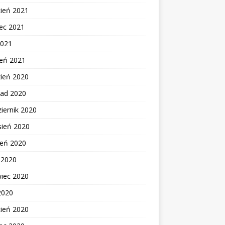
cień 2021
ec 2021
2021
zeń 2021
zień 2020
pad 2020
iernik 2020
sień 2020
ień 2020
c 2020
wiec 2020
2020
cień 2020