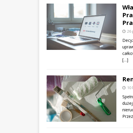
Wła
Pra
Pra
26 
Decyz
upraw
całko
[…]
Rem
10 
Spełn
dużej
nieru
Przez