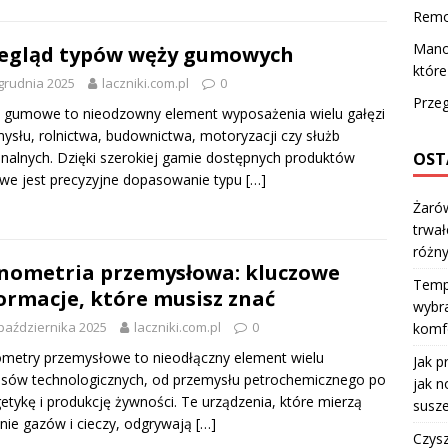
Remo
Mano
egląd typów węży gumowych
które
grudnia 2025
laczniki.com.pl
0
Prze
 gumowe to nieodzowny element wyposażenia wielu gałęzi
ysłu, rolnictwa, budownictwa, motoryzacji czy służb
OST
alnych. Dzięki szerokiej gamie dostępnych produktów
we jest precyzyjne dopasowanie typu
[…]
Żarów
trwał
różn
ometria przemysłowa: kluczowe
Temp
ormacje, które musisz znać
wybra
października 2025
laczniki.com.pl
0
komfo
etry przemysłowe to nieodłączny element wielu
Jak p
sów technologicznych, od przemysłu petrochemicznego po
jak n
etykę i produkcję żywności. Te urządzenia, które mierzą
susze
enie gazów i cieczy, odgrywają
[…]
Czysz