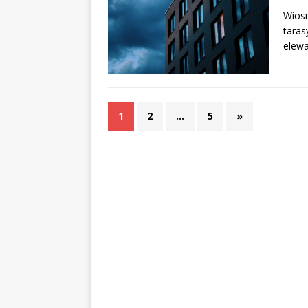
Wiosn
taras
elewa
1
2
…
5
»