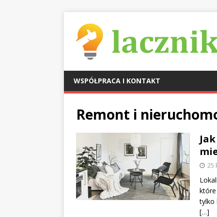
WSPÓŁPRACA I KONTAKT
Remont i nieruchomo
Jak
mie
25 
Lokal
które
tylko
[…]