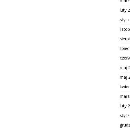
marz
luty 
styc
listo
sierp
lipie
czer
maj 
maj 
kwie
marz
luty 
styc
grud