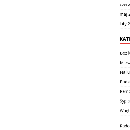
czer
maj 
luty 
KAT
Bez k
Miesz
Na lu
Podzi
Remo
Sypia
Wnęt
Radom