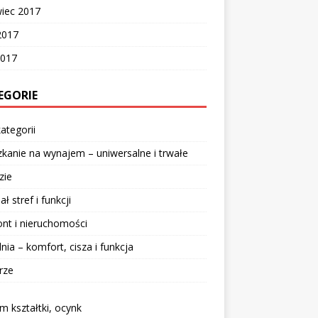
wiec 2017
2017
2017
EGORIE
ategorii
kanie na wynajem – uniwersalne i trwałe
zie
ał stref i funkcji
nt i nieruchomości
lnia – komfort, cisza i funkcja
rze
 kształtki, ocynk