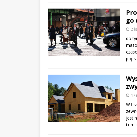
Pro
go 
2 l
do t
maso
czaso
popra
Wys
zwy
17 
W bra
zewnę
jest 
i umi