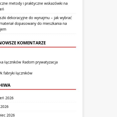
czne metody i praktyczne wskazówki na
ień
szki dekoracyjne do wynajmu – jak wybrać
i materiał dopasowany do mieszkania na
jem
NOWSZE KOMENTARZE
yka łączników Radom prywatyzacja
k fabryki łączników
HIWA
ień 2026
c 2026
wiec 2026