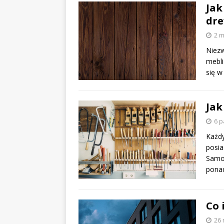
Jak
dr
2 m
Niezw
mebli
się w
Jak
6 p
Każdy
posia
Samoc
ponad
Co 
26 