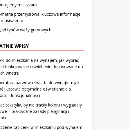
ntujemy mieszkanie.
metria przemysłowa: kluczowe informacje,
 musisz znać
gląd typów węży gumowych
ATNIE WPISY
ki do mieszkania na wynajem: jak wybrać
e i funkcjonalne oświetlenie dopasowane do
ych wnętrz
eratura barwowa światła do wynajmu: jak
ć i ustawić optymalne oświetlenie dla
rtu i funkcjonalności
rać tekstylia, by nie traciły koloru i wyglądały
owe – praktyczne zasady pielęgnacji i
nia
czenie tapicerki w mieszkaniu pod wynajem: