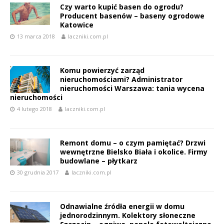
Czy warto kupić basen do ogrodu?
Producent basenów – baseny ogrodowe
Katowice
13 marca 2018
laczniki.com.pl
Komu powierzyć zarząd
nieruchomościami? Administrator
nieruchomości Warszawa: tania wycena
nieruchomości
4 lutego 2018
laczniki.com.pl
Remont domu – o czym pamiętać? Drzwi
wewnętrzne Bielsko Biała i okolice. Firmy
budowlane – płytkarz
30 grudnia 2017
laczniki.com.pl
Odnawialne źródła energii w domu
jednorodzinnym. Kolektory słoneczne