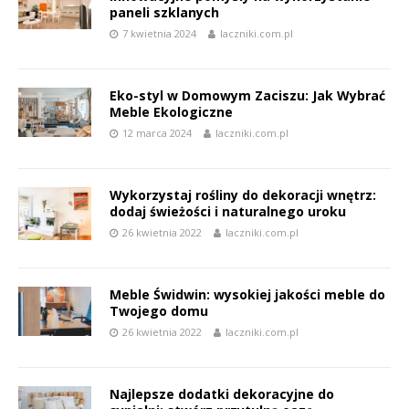
paneli szklanych
7 kwietnia 2024
laczniki.com.pl
Eko-styl w Domowym Zaciszu: Jak Wybrać
Meble Ekologiczne
12 marca 2024
laczniki.com.pl
Wykorzystaj rośliny do dekoracji wnętrz:
dodaj świeżości i naturalnego uroku
26 kwietnia 2022
laczniki.com.pl
Meble Świdwin: wysokiej jakości meble do
Twojego domu
26 kwietnia 2022
laczniki.com.pl
Najlepsze dodatki dekoracyjne do