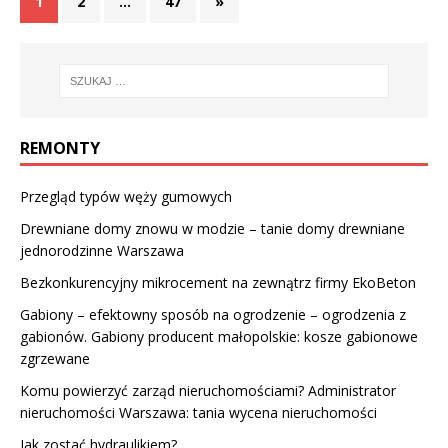
1
2
…
47
»
REMONTY
Przegląd typów węży gumowych
Drewniane domy znowu w modzie – tanie domy drewniane
jednorodzinne Warszawa
Bezkonkurencyjny
mikrocement na zewnątrz
firmy EkoBeton
Gabiony – efektowny sposób na ogrodzenie – ogrodzenia z
gabionów. Gabiony producent małopolskie: kosze gabionowe
zgrzewane
Komu powierzyć zarząd nieruchomościami? Administrator
nieruchomości Warszawa: tania wycena nieruchomości
Jak zostać hydraulikiem?