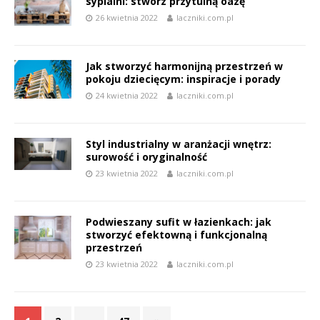
sypialni: stwórz przytulną oazę
26 kwietnia 2022
laczniki.com.pl
Jak stworzyć harmonijną przestrzeń w
pokoju dziecięcym: inspiracje i porady
24 kwietnia 2022
laczniki.com.pl
Styl industrialny w aranżacji wnętrz:
surowość i oryginalność
23 kwietnia 2022
laczniki.com.pl
Podwieszany sufit w łazienkach: jak
stworzyć efektowną i funkcjonalną
przestrzeń
23 kwietnia 2022
laczniki.com.pl