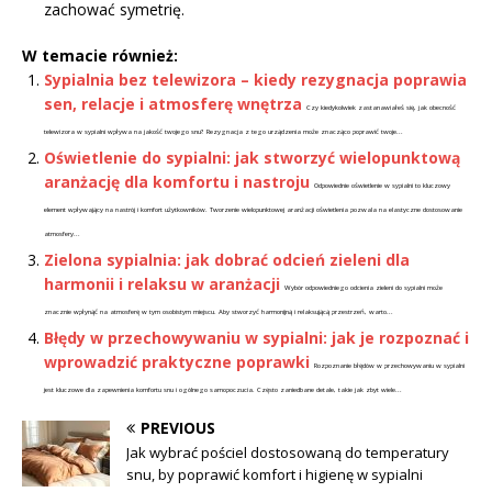
zachować symetrię.
W temacie również:
Sypialnia bez telewizora – kiedy rezygnacja poprawia
sen, relacje i atmosferę wnętrza
Czy kiedykolwiek zastanawiałeś się, jak obecność
telewizora w sypialni wpływa na jakość twojego snu? Rezygnacja z tego urządzenia może znacząco poprawić twoje...
Oświetlenie do sypialni: jak stworzyć wielopunktową
aranżację dla komfortu i nastroju
Odpowiednie oświetlenie w sypialni to kluczowy
element wpływający na nastrój i komfort użytkowników. Tworzenie wielopunktowej aranżacji oświetlenia pozwala na elastyczne dostosowanie
atmosfery...
Zielona sypialnia: jak dobrać odcień zieleni dla
harmonii i relaksu w aranżacji
Wybór odpowiedniego odcienia zieleni do sypialni może
znacznie wpłynąć na atmosferę w tym osobistym miejscu. Aby stworzyć harmonijną i relaksującą przestrzeń, warto...
Błędy w przechowywaniu w sypialni: jak je rozpoznać i
wprowadzić praktyczne poprawki
Rozpoznanie błędów w przechowywaniu w sypialni
jest kluczowe dla zapewnienia komfortu snu i ogólnego samopoczucia. Często zaniedbane detale, takie jak zbyt wiele...
PREVIOUS
Jak wybrać pościel dostosowaną do temperatury
snu, by poprawić komfort i higienę w sypialni