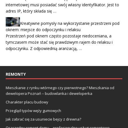
internetowej musi posiadać swój własny identyfikator. Jest to
adres IP, który składa się …
Kreatywne pomysły na wykorzystanie przestrzeni pod
oknem: miejsce do odpoczynku i relaksu
Przestrzeń pod oknem często pozostaje niedoceniana, a
tymczasem może stać się prawdziwym rajem do relaksu i
odpoczynku. Z odpowiednią aranżacją, …
REMONTY
Mieszkanie z rynku wtórnego czy pierwotnego? Mieszkania od
dewelopera Poznań – budowlanka i deweloperka
Charakter placu budowy
Przegląd typów węży gumowych
Jak zabrać się za usuniecie bejcy z drewna?
Oszczędny remont domu – profesjonalne usługi remontowe