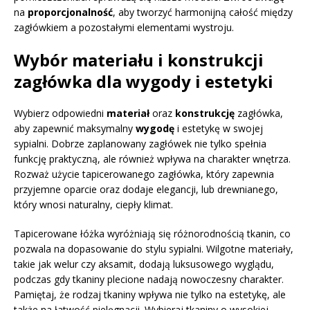
na
proporcjonalność
, aby tworzyć harmonijną całość między
zagłówkiem a pozostałymi elementami wystroju.
Wybór materiału i konstrukcji
zagłówka dla wygody i estetyki
Wybierz odpowiedni
materiał
oraz
konstrukcję
zagłówka,
aby zapewnić maksymalny
wygodę
i estetykę w swojej
sypialni. Dobrze zaplanowany zagłówek nie tylko spełnia
funkcję praktyczną, ale również wpływa na charakter wnętrza.
Rozważ użycie tapicerowanego zagłówka, który zapewnia
przyjemne oparcie oraz dodaje elegancji, lub drewnianego,
który wnosi naturalny, ciepły klimat.
Tapicerowane łóżka wyróżniają się różnorodnością tkanin, co
pozwala na dopasowanie do stylu sypialni. Wilgotne materiały,
takie jak welur czy aksamit, dodają luksusowego wyglądu,
podczas gdy tkaniny plecione nadają nowoczesny charakter.
Pamiętaj, że rodzaj tkaniny wpływa nie tylko na estetykę, ale
także na łatwość pielęgnacji. Wybieraj tkaniny o wysokiej