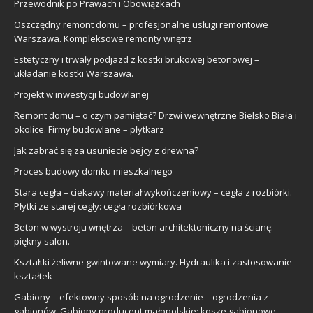
Przewodnik po Prawach i Obowiązkach
Oszczędny remont domu – profesjonalne usługi remontowe
Warszawa. Kompleksowe remonty wnętrz
Estetyczny i trwały podjazd z kostki brukowej betonowej –
układanie kostki Warszawa.
Projekt w inwestycji budowlanej
Remont domu – o czym pamiętać? Drzwi wewnętrzne Bielsko Biała i
okolice. Firmy budowlane – płytkarz
Jak zabrać się za usuniecie bejcy z drewna?
Proces budowy domku mieszkalnego
Stara cegła – ciekawy materiał wykończeniowy – cegła z rozbiórki.
Płytki ze starej cegły: cegła rozbiórkowa
Beton w wystroju wnętrza – beton architektoniczny na ścianę:
piękny salon.
Kształtki żeliwne gwintowane wymiary. Hydraulika i zastosowanie
kształtek
Gabiony – efektowny sposób na ogrodzenie – ogrodzenia z
gabionów. Gabiony producent małopolskie: kosze gabionowe