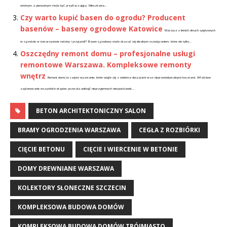
wtórnym a pierwotnym może być przytłaczający. Mieszkania...
Czy warto kupić basen do ogrodu? Producent
basenów – baseny ogrodowe Katowice
Marzysz o letnich dniach spędzonych
w ogrodzie w towarzystwie rodziny i przyjaciół? Basen ogrodowy może okazać się idealnym rozwiązaniem, które nie tylko...
Oszczędny remont domu – profesjonalne usługi
remontowe Warszawa. Kompleksowe remonty
wnętrz
Remont domu to często wyzwanie, które wiąże się z wieloma decyzjami oraz nieprzewidywalnymi kosztami. Właściwe
zaplanowanie wszystkich etapów pozwala uniknąć nieprzyjemnych niespodzianek...
BETON ARCHITEKTONICZNY SALON
BRAMY OGRODZENIA WARSZAWA
CEGŁA Z ROZBIÓRKI
CIĘCIE BETONU
CIĘCIE I WIERCENIE W BETONIE
DOMY DREWNIANE WARSZAWA
KOLEKTORY SŁONECZNE SZCZECIN
KOMPLEKSOWA BUDOWA DOMÓW
KOMPLEKSOWA BUDOWA DOMÓW TRÓJMIASTO