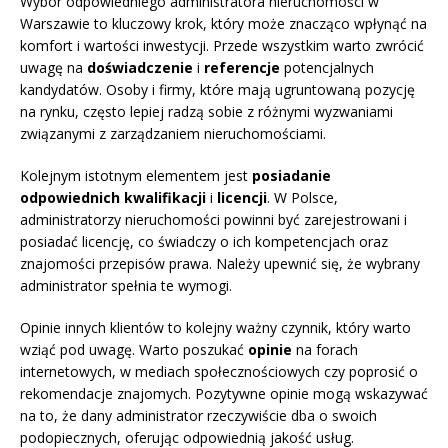
Wybór odpowiedniego administratora nieruchomości w
Warszawie to kluczowy krok, który może znacząco wpłynąć na
komfort i wartości inwestycji. Przede wszystkim warto zwrócić
uwagę na
doświadczenie
i
referencje
potencjalnych
kandydatów. Osoby i firmy, które mają ugruntowaną pozycję
na rynku, często lepiej radzą sobie z różnymi wyzwaniami
związanymi z zarządzaniem nieruchomościami.
Kolejnym istotnym elementem jest
posiadanie
odpowiednich kwalifikacji
i
licencji
. W Polsce,
administratorzy nieruchomości powinni być zarejestrowani i
posiadać licencję, co świadczy o ich kompetencjach oraz
znajomości przepisów prawa. Należy upewnić się, że wybrany
administrator spełnia te wymogi.
Opinie innych klientów to kolejny ważny czynnik, który warto
wziąć pod uwagę. Warto poszukać
opinie
na forach
internetowych, w mediach społecznościowych czy poprosić o
rekomendacje znajomych. Pozytywne opinie mogą wskazywać
na to, że dany administrator rzeczywiście dba o swoich
podopiecznych, oferując odpowiednią jakość usług.