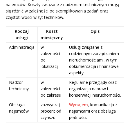
najemców. Koszty związane z nadzorem technicznym mogą
się różnić w zależności od skomplikowania zadań oraz
częstotliwości wizyt techników.
Rodzaj
Koszt
Opis
usługi
miesięczny
Administracja
w
Usługi związane z
zależności
codziennym zarządzaniem
od
nieruchomościami, w tym
lokalizacji
dokumentacja i finansowe
aspekty.
Nadzór
w
Regularne przeglądy oraz
techniczny
zależności
organizacja napraw i
od zakresu
konserwacji nieruchomości.
Obsługa
zazwyczaj
Wynajem
, komunikacja z
najemców
procent od
najemcami oraz obsługa
czynszu
płatności.