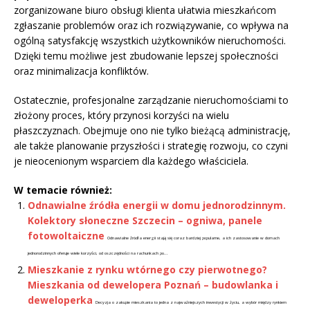
zorganizowane biuro obsługi klienta ułatwia mieszkańcom
zgłaszanie problemów oraz ich rozwiązywanie, co wpływa na
ogólną satysfakcję wszystkich użytkowników nieruchomości.
Dzięki temu możliwe jest zbudowanie lepszej społeczności
oraz minimalizacja konfliktów.
Ostatecznie, profesjonalne zarządzanie nieruchomościami to
złożony proces, który przynosi korzyści na wielu
płaszczyznach. Obejmuje ono nie tylko bieżącą administrację,
ale także planowanie przyszłości i strategię rozwoju, co czyni
je nieocenionym wsparciem dla każdego właściciela.
W temacie również:
Odnawialne źródła energii w domu jednorodzinnym.
Kolektory słoneczne Szczecin – ogniwa, panele
fotowoltaiczne
Odnawialne źródła energii stają się coraz bardziej popularne, a ich zastosowanie w domach
jednorodzinnych oferuje wiele korzyści, od oszczędności na rachunkach po...
Mieszkanie z rynku wtórnego czy pierwotnego?
Mieszkania od dewelopera Poznań – budowlanka i
deweloperka
Decyzja o zakupie mieszkania to jedna z najważniejszych inwestycji w życiu, a wybór między rynkiem