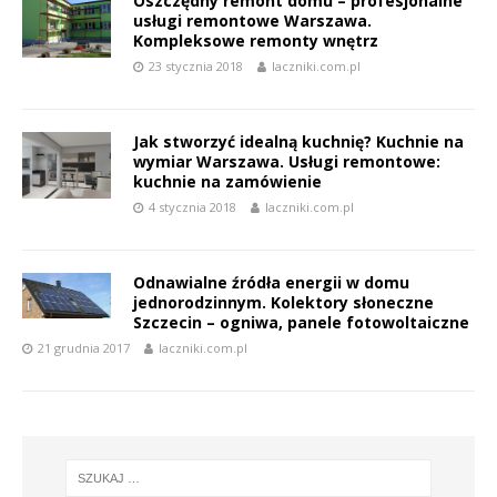
Oszczędny remont domu – profesjonalne
usługi remontowe Warszawa.
Kompleksowe remonty wnętrz
23 stycznia 2018
laczniki.com.pl
Jak stworzyć idealną kuchnię? Kuchnie na
wymiar Warszawa. Usługi remontowe:
kuchnie na zamówienie
4 stycznia 2018
laczniki.com.pl
Odnawialne źródła energii w domu
jednorodzinnym. Kolektory słoneczne
Szczecin – ogniwa, panele fotowoltaiczne
21 grudnia 2017
laczniki.com.pl