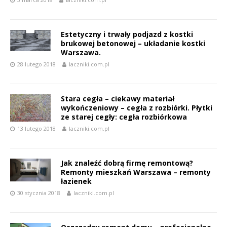
Estetyczny i trwały podjazd z kostki
brukowej betonowej – układanie kostki
Warszawa.
28 lutego 2018
laczniki.com.pl
Stara cegła – ciekawy materiał
wykończeniowy – cegła z rozbiórki. Płytki
ze starej cegły: cegła rozbiórkowa
13 lutego 2018
laczniki.com.pl
Jak znaleźć dobrą firmę remontową?
Remonty mieszkań Warszawa – remonty
łazienek
30 stycznia 2018
laczniki.com.pl