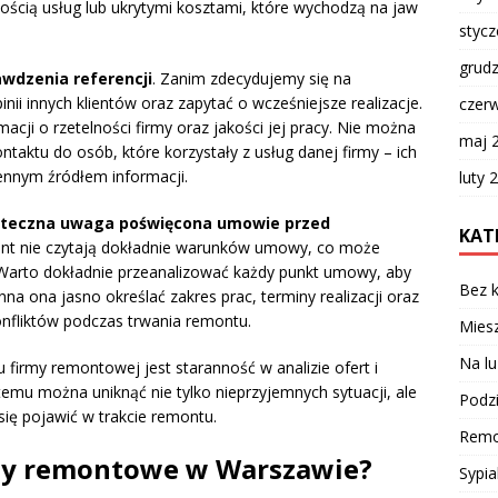
kością usług lub ukrytymi kosztami, które wychodzą na jaw
styc
grud
awdzenia referencji
. Zanim zdecydujemy się na
i innych klientów oraz zapytać o wcześniejsze realizacje.
czer
acji o rzetelności firmy oraz jakości jej pracy. Nie można
maj 
taktu do osób, które korzystały z usług danej firmy – ich
ennym źródłem informacji.
luty 
ateczna uwaga poświęcona umowie przed
KAT
ont nie czytają dokładnie warunków umowy, co może
 Warto dokładnie przeanalizować każdy punkt umowy, aby
Bez k
na ona jasno określać zakres prac, terminy realizacji oraz
konfliktów podczas trwania remontu.
Miesz
Na lu
irmy remontowej jest staranność w analizie ofert i
mu można uniknąć nie tylko nieprzyjemnych sytuacji, ale
Podzi
ię pojawić w trakcie remontu.
Remo
irmy remontowe w Warszawie?
Sypia