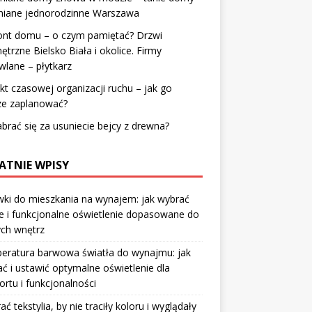
niane jednorodzinne Warszawa
nt domu – o czym pamiętać? Drzwi
trzne Bielsko Biała i okolice. Firmy
lane – płytkarz
kt czasowej organizacji ruchu – jak go
ze zaplanować?
abrać się za usuniecie bejcy z drewna?
ATNIE WPISY
ki do mieszkania na wynajem: jak wybrać
e i funkcjonalne oświetlenie dopasowane do
ych wnętrz
eratura barwowa światła do wynajmu: jak
ć i ustawić optymalne oświetlenie dla
rtu i funkcjonalności
rać tekstylia, by nie traciły koloru i wyglądały