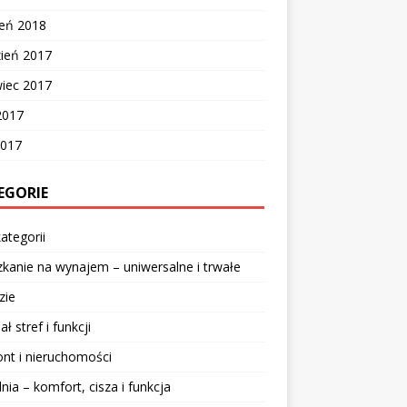
zeń 2018
zień 2017
wiec 2017
2017
2017
EGORIE
ategorii
kanie na wynajem – uniwersalne i trwałe
zie
ał stref i funkcji
nt i nieruchomości
lnia – komfort, cisza i funkcja