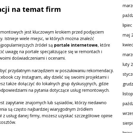
marz
cji na temat firm
paźdz
lipie
remontowych jest kluczowym krokiem przed podjęciem
maj 
 Istnieje wiele miejsc, w których można znaleźć
kwie
jpopularniejszych źródeł są
portale internetowe
, które
ić uwagę na portale specjalizujące się w remontach i
marz
swoimi doświadczeniami i ocenami.
luty 
 być przydatnym narzędziem w poszukiwaniu rekomendacji.
styc
cebook czy Instagram, aby dzielić się swoimi projektami i
 także dołączyć do lokalnych grup dyskusyjnych, gdzie
grud
 odpowiedziami na pytania dotyczące usług remontowych.
listo
st zapytanie znajomych lub sąsiadów, którzy niedawno
paźdz
enia są często najbardziej wiarygodnym źródłem
wrze
ał z usług danej firmy, możesz uzyskać szczegółowe opinie
kosztów.
sierp
lipie