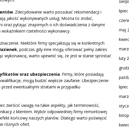
sierp
lipie
lientów
. Zdecydowanie warto poszukać rekomendacji i
iają jakość wykonywanych usług. Można to zrobić,
czer
mi oraz pytając znajomych o ich doświadczenia z danymi
maj 
 wskaźnikiem rzetelności wykonawcy.
kwie
aczenie. Niektóre firmy specjalizują się w konkretnych
marz
łazienek
, podczas gdy inne mogą oferować pełny zakres
c wykonawcę, warto upewnić się, że jest w stanie sprostać
luty 
grud
tyfikatów oraz ubezpieczenia
. Firmy, które posiadają
paźdz
walifikacje, mogą budzić większe zaufanie. Ubezpieczenie
lipie
as przed ewentualnymi stratami w przypadku
.
marz
eż zwrócić uwagę na takie aspekty, jak terminowość,
styc
ikacji z klientem. Wybór odpowiedniej firmy remontowej
listo
 efekt końcowy naszych planów. Dlatego warto poświęcić
e różnych ofert.
kwie