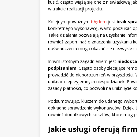
kusić, często wiążą się one z niewłaściwą ja
w trakcie realizacji projektu.
Kolejnym poważnym
błędem
jest
brak spr
konkretnego wykonawcę, warto poszukać opini
Takie działania pozwalają na uzyskanie inform
również zapominać o znaczeniu uzyskania kon
doświadczenia mogą okazać się niezwykle c
Innym istotnym zagadnieniem jest
niedost
podpisaniem
. Często osoby zlecające rem
prowadzić do nieporozumień w przyszłości.
uniknąć nieprzyjemnych niespodzianek. Powin
zasady płatności, co pozwoli na uniknięcie 
Podsumowując, kluczem do udanego wyboru f
dokładne sprawdzenie wykonawców. Dzięki te
również dodatkowych kosztów, które mogą s
Jakie usługi oferują f