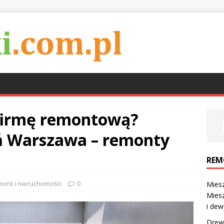
 firmę remontową?
 Warszawa – remonty
REM
ont i nieruchomości
0
Miesz
Mies
i dew
Drew