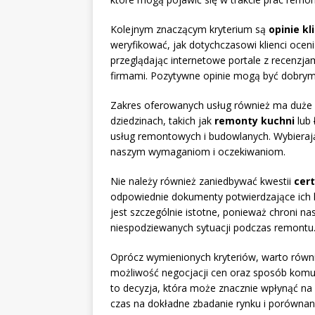
Kolejnym znaczącym kryterium są
opinie k
weryfikować, jak dotychczasowi klienci ocen
przeglądając internetowe portale z recenzja
firmami. Pozytywne opinie mogą być dobrym
Zakres oferowanych usług również ma duże zn
dziedzinach, takich jak
remonty kuchni
lub
usług remontowych i budowlanych. Wybierają
naszym wymaganiom i oczekiwaniom.
Nie należy również zaniedbywać kwestii
cer
odpowiednie dokumenty potwierdzające ich k
jest szczególnie istotne, ponieważ chroni n
niespodziewanych sytuacji podczas remontu
Oprócz wymienionych kryteriów, warto równi
możliwość negocjacji cen oraz sposób komun
to decyzja, która może znacznie wpłynąć na
czas na dokładne zbadanie rynku i porównani