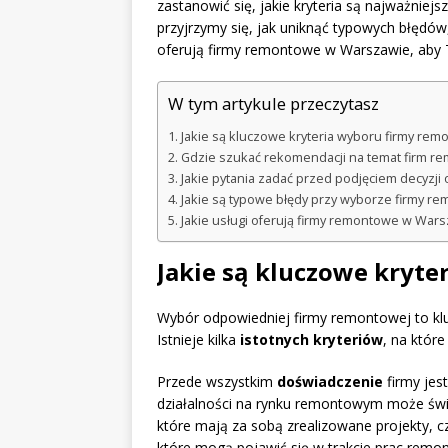
zastanowić się, jakie kryteria są najważniej
przyjrzymy się, jak uniknąć typowych błędów,
oferują firmy remontowe w Warszawie, aby T
W tym artykule przeczytasz
Jakie są kluczowe kryteria wyboru firmy rem
Gdzie szukać rekomendacji na temat firm r
Jakie pytania zadać przed podjęciem decyzji 
Jakie są typowe błędy przy wyborze firmy r
Jakie usługi oferują firmy remontowe w War
Jakie są kluczowe kryt
Wybór odpowiedniej firmy remontowej to klu
Istnieje kilka
istotnych kryteriów
, na któr
Przede wszystkim
doświadczenie
firmy jes
działalności na rynku remontowym może świa
które mają za sobą zrealizowane projekty, 
które mogą pojawić się w trakcie prac remo