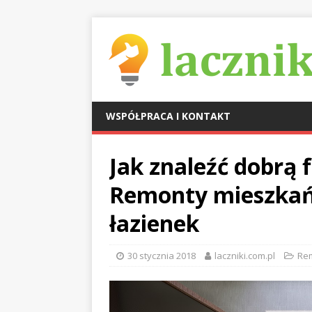
WSPÓŁPRACA I KONTAKT
Jak znaleźć dobrą
Remonty mieszkań
łazienek
30 stycznia 2018
laczniki.com.pl
Rem