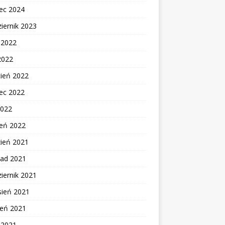
ec 2024
iernik 2023
c 2022
2022
cień 2022
ec 2022
2022
zeń 2022
zień 2021
pad 2021
iernik 2021
sień 2021
ień 2021
c 2021