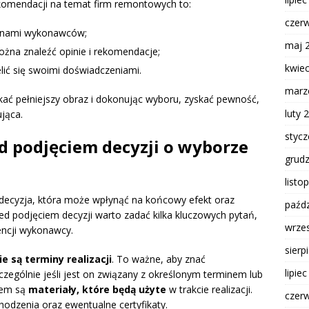
komendacji na temat firm remontowych to:
czer
ocenami wykonawców;
maj 
żna znaleźć opinie i rekomendacje;
kwie
elić się swoimi doświadczeniami.
marz
kać pełniejszy obraz i dokonując wyboru, zyskać pewność,
luty 
jąca.
styc
ed podjęciem decyzji o wyborze
grud
listo
na decyzja, która może wpłynąć na końcowy efekt oraz
paźdz
ed podjęciem decyzji warto zadać kilka kluczowych pytań,
wrze
ncji wykonawcy.
sierp
ie są terminy realizacji
. To ważne, aby znać
lipie
zególnie jeśli jest on związany z określonym terminem lub
iem są
materiały, które będą użyte
w trakcie realizacji.
czer
hodzenia oraz ewentualne certyfikaty.