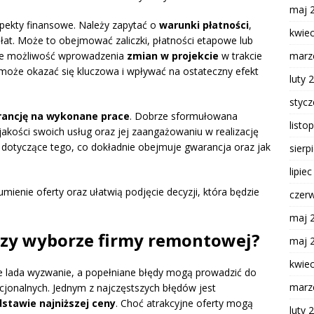
maj 
spekty finansowe. Należy zapytać o
warunki płatności
,
kwie
płat. Może to obejmować zaliczki, płatności etapowe lub
marz
eje możliwość wprowadzenia
zmian w projekcie
w trakcie
e może okazać się kluczowa i wpływać na ostateczny efekt
luty 
styc
ancję na wykonane prace
. Dobrze sformułowana
listo
akości swoich usług oraz jej zaangażowaniu w realizację
 dotyczące tego, co dokładnie obejmuje gwarancja oraz jak
sierp
lipie
mienie oferty oraz ułatwią podjęcie decyzji, która będzie
czer
maj 
przy wyborze firmy remontowej?
maj 
kwie
e lada wyzwanie, a popełniane błędy mogą prowadzić do
marz
jonalnych. Jednym z najczęstszych błędów jest
stawie najniższej ceny
. Choć atrakcyjne oferty mogą
luty 