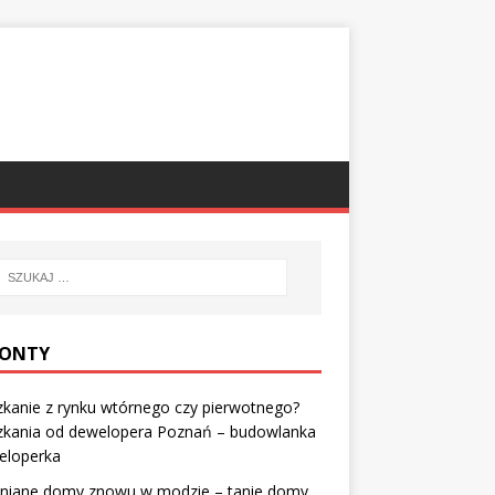
ONTY
kanie z rynku wtórnego czy pierwotnego?
zkania od dewelopera Poznań – budowlanka
eloperka
niane domy znowu w modzie – tanie domy