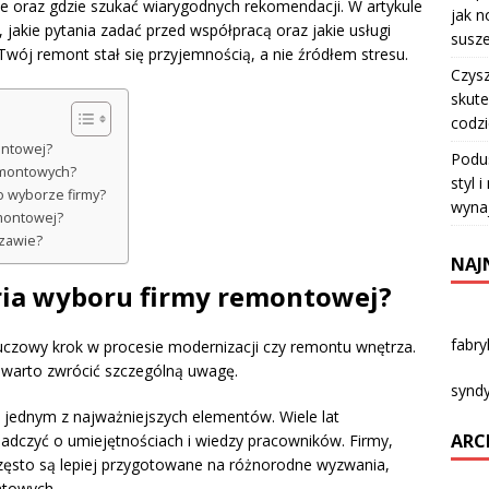
sze oraz gdzie szukać wiarygodnych rekomendacji. W artykule
jak n
 jakie pytania zadać przed współpracą oraz jakie usługi
susze
wój remont stał się przyjemnością, a nie źródłem stresu.
Czysz
skute
codz
ontowej?
Podu
emontowych?
styl 
o wyborze firmy?
wyna
emontowej?
szawie?
NAJ
eria wyboru firmy remontowej?
fabr
czowy krok w procesie modernizacji czy remontu wnętrza.
e warto zwrócić szczególną uwagę.
syndy
t jednym z najważniejszych elementów. Wiele lat
ARC
dczyć o umiejętnościach i wiedzy pracowników. Firmy,
często są lepiej przygotowane na różnorodne wyzwania,
ntowych.