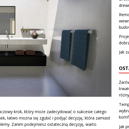
drew
Remo
wewnę
budow
Proje
dobr
Jak z
OST
Żarów
trwał
różn
Temp
wybra
uczowy krok, który może zadecydować o sukcesie całego
komfo
nek, łatwo można się zgubić i podjąć decyzję, która zamiast
roblemy. Zanim podejmiesz ostateczną decyzję, warto
Jak p