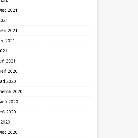
wiec 2021
2021
cień 2021
ec 2021
2021
zeń 2021
zień 2020
pad 2020
iernik 2020
sień 2020
ień 2020
c 2020
wiec 2020