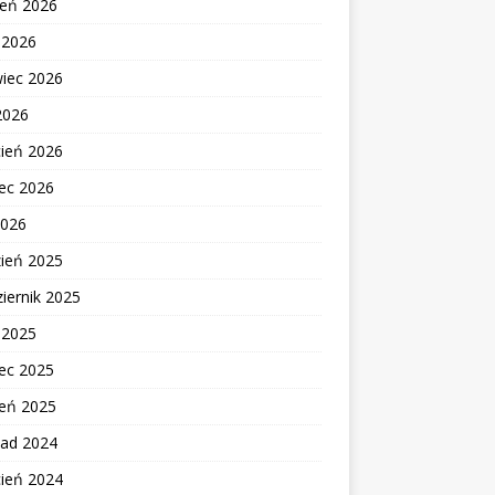
ień 2026
c 2026
wiec 2026
2026
cień 2026
ec 2026
2026
zień 2025
iernik 2025
c 2025
ec 2025
zeń 2025
pad 2024
cień 2024