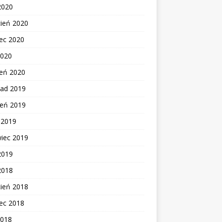
2020
cień 2020
ec 2020
2020
zeń 2020
pad 2019
ień 2019
c 2019
wiec 2019
2019
2018
cień 2018
ec 2018
2018