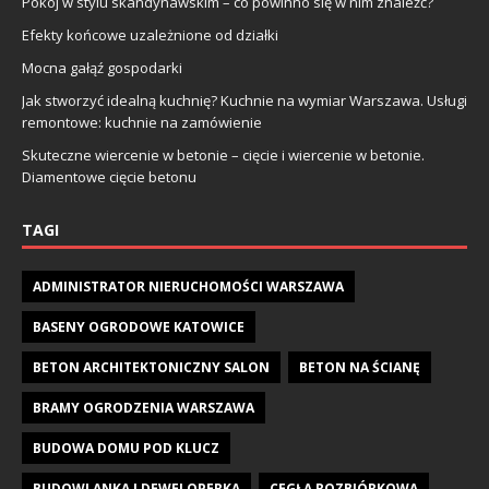
Pokój w stylu skandynawskim – co powinno się w nim znaleźć?
Efekty końcowe uzależnione od działki
Mocna gałąź gospodarki
Jak stworzyć idealną kuchnię? Kuchnie na wymiar Warszawa. Usługi
remontowe: kuchnie na zamówienie
Skuteczne wiercenie w betonie – cięcie i wiercenie w betonie.
Diamentowe cięcie betonu
TAGI
ADMINISTRATOR NIERUCHOMOŚCI WARSZAWA
BASENY OGRODOWE KATOWICE
BETON ARCHITEKTONICZNY SALON
BETON NA ŚCIANĘ
BRAMY OGRODZENIA WARSZAWA
BUDOWA DOMU POD KLUCZ
BUDOWLANKA I DEWELOPERKA
CEGŁA ROZBIÓRKOWA