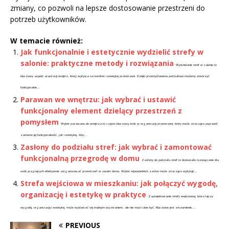
zmiany, co pozwoli na lepsze dostosowanie przestrzeni do
potrzeb użytkowników.
W temacie również:
Jak funkcjonalnie i estetycznie wydzielić strefy w
salonie: praktyczne metody i rozwiązania
Wydzielanie stref w salonie to
kluczowy aspekt aranżacji wnętrz, który wpływa na komfort i estetykę przestrzeni. Dzięki przemyślanemu podziałowi możemy stworzyć
funkcjonalne...
Parawan we wnętrzu: jak wybrać i ustawić
funkcjonalny element dzielący przestrzeń z
pomysłem
Wybór parawanu do wnętrza to często kluczowy krok w organizacji przestrzeni, który może znacząco poprawić
zarówno jej funkcjonalność, jak i estetykę. Aby...
Zasłony do podziału stref: jak wybrać i zamontować
funkcjonalną przegrodę w domu
Zasłony do podziału stref to doskonałe rozwiązanie dla
osób pragnących efektywnie zorganizować przestrzeń w swoim domu. Wybór odpowiednich zasłon może znacząco wpłynąć...
Strefa wejściowa w mieszkaniu: jak połączyć wygodę,
organizację i estetykę w praktyce
Zaprojektowanie strefy wejściowej, która łączy
wygodę, organizację i estetykę, może wydawać się trudnym wyzwaniem, ale nie musi takie być. Kluczowe jest zrozumienie,...
PREVIOUS