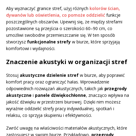
Aby wyznaczyć granice stref, użyj różnych
kolorów ścian,
dywanów lub oświetlenia, co pomoże oddzielić
funkcje
poszczególnych obszarów. Upewnij się, że między strefami
pozostawione są przejścia o szerokości 60–90 cm, co
umożliwi swobodne przemieszczanie się. W ten sposób
stworzysz
funkcjonalne strefy
w biurze, które sprzyjają
komfortowi i wydajności.
Znaczenie akustyki w organizacji stref
Stosuj
akustyczne dzielenie stref
w biurze, aby poprawić
komfort pracy oraz ograniczyć hałas. Wprowadzenie
odpowiednich rozwiązań akustycznych, takich jak
przegrody
akustyczne
i
panele dźwiękochłonne
, znacząco wpływa na
jakość dźwięku w przestrzeni biurowej. Dzięki nim możesz
wyraźnie oddzielić strefy pracy indywidualnej, spotkań i
relaksu, co sprzyja skupieniu i efektywności.
Zwróć uwagę na właściwości materiałów akustycznych, które
zastosujesz w swoim biurze. Przykładowo,
przegrody