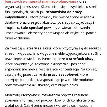
biurowych wymaga starannego planowania
oraz
organizacji przestrzeni. Skoncentruj się na wydzieleniu stref
funkcjonalnych, takich jak:
stanowiska do pracy
indywidualnej
, które powinny być wyposażone w ścianki
działowe oraz przegród akustycznych, aby sprzyjać ciszy i
skupieniu.
Sale spotkań
powinny zawierać odpowiednie
umeblowanie i elementy poprawiające akustykę, np. panele
dźwiękochłonne.
Zainwestuj w
strefy relaksu
, które przyczynią się do redukcji
stresu – wyposaż je w wygodne meble wypoczynkowe, rośliny
oraz ciepłe oświetlenie. Pamiętaj także o
strefach ciszy
,
które powinny być izolowane akustycznie i posiadać
ergonomiczne meble, wspierające koncentrację. Na koniec,
zaprojektuj przestrzenie do
pracy zespołowej
, które
sprzyjają komunikacji, wyposażając je w meble modułowe
oraz rozwiązania akustyczne, eliminujące hałas.
Monitoruj efektywność rozwiązania poprzez regularne
zbieranie informacji od pracowników o ich komforcie oraz
wydajności. Dzięki temu możesz wprowadzać niezbędne