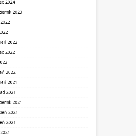
ec 2024
iernik 2023
c 2022
2022
cień 2022
ec 2022
2022
zeń 2022
zień 2021
pad 2021
iernik 2021
sień 2021
ień 2021
c 2021