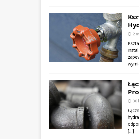
Ksz
Hyd
2 m
Kszta
insta
zapew
wymi
Łąc
Pro
30 
Łączn
hydra
odpor
[…]