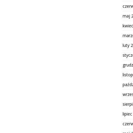
czer
maj 
kwie
marz
luty 
styc
grud
listo
paźdz
wrze
sierp
lipie
czer