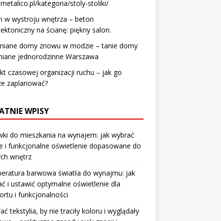
etalico.pl/kategoria/stoly-stoliki/
 w wystroju wnętrza – beton
tektoniczny na ścianę: piękny salon.
niane domy znowu w modzie – tanie domy
niane jednorodzinne Warszawa
kt czasowej organizacji ruchu – jak go
ze zaplanować?
ATNIE WPISY
ki do mieszkania na wynajem: jak wybrać
e i funkcjonalne oświetlenie dopasowane do
ych wnętrz
eratura barwowa światła do wynajmu: jak
ć i ustawić optymalne oświetlenie dla
rtu i funkcjonalności
rać tekstylia, by nie traciły koloru i wyglądały