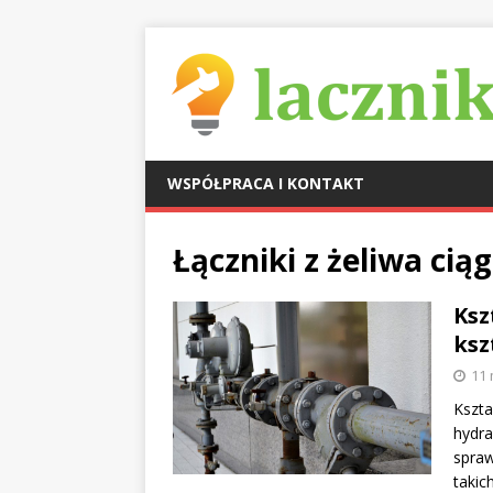
WSPÓŁPRACA I KONTAKT
Łączniki z żeliwa ci
Ksz
ksz
11 
Kszta
hydra
spraw
takic