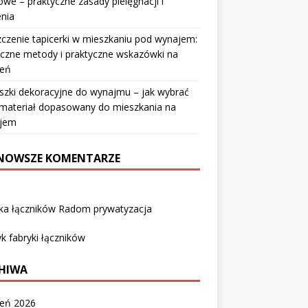
owe – praktyczne zasady pielęgnacji i
nia
czenie tapicerki w mieszkaniu pod wynajem:
czne metody i praktyczne wskazówki na
ień
szki dekoracyjne do wynajmu – jak wybrać
i materiał dopasowany do mieszkania na
jem
NOWSZE KOMENTARZE
yka łączników Radom prywatyzacja
k fabryki łączników
HIWA
ień 2026