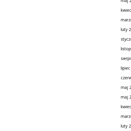
maj 
kwie
marz
luty 
styc
listo
sierp
lipie
czer
maj 
maj 
kwie
marz
luty 