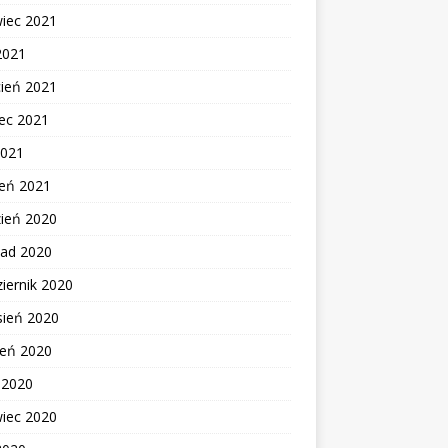
wiec 2021
2021
cień 2021
ec 2021
2021
zeń 2021
zień 2020
pad 2020
iernik 2020
sień 2020
ień 2020
c 2020
wiec 2020