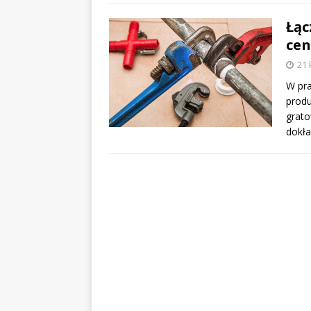
Łąc
cen
21 
W pra
produ
grato
dokł