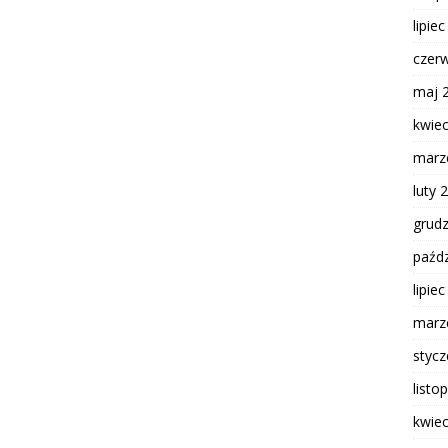
lipie
czer
maj 
kwie
marz
luty 
grud
paźdz
lipie
marz
styc
listo
kwie