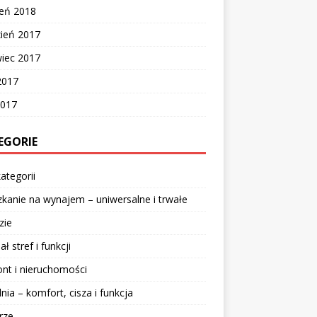
zeń 2018
zień 2017
wiec 2017
2017
2017
EGORIE
ategorii
kanie na wynajem – uniwersalne i trwałe
zie
ał stref i funkcji
nt i nieruchomości
lnia – komfort, cisza i funkcja
rze