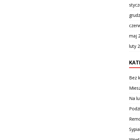
styc
grud
czer
maj 
luty 
KAT
Bez k
Miesz
Na lu
Podzi
Remo
Sypia
Wnęt