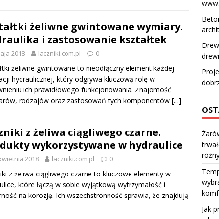
www.m
Beton
tałtki żeliwne gwintowane wymiary.
archi
raulika i zastosowanie kształtek
Drew
aja 2018
laczniki.com.pl
0
drew
łtki żeliwne gwintowane to nieodłączny element każdej
Proje
lacji hydraulicznej, który odgrywa kluczową rolę w
dobr
nieniu ich prawidłowego funkcjonowania. Znajomość
arów, rodzajów oraz zastosowań tych komponentów
[…]
OST
zniki z żeliwa ciągliwego czarne.
Żarów
dukty wykorzystywane w hydraulice
trwał
różn
kwietnia 2018
laczniki.com.pl
0
Temp
iki z żeliwa ciągliwego czarne to kluczowe elementy w
wybra
ulice, które łączą w sobie wyjątkową wytrzymałość i
komfo
ność na korozję. Ich wszechstronność sprawia, że znajdują
Jak p