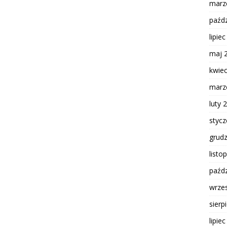
marz
paźdz
lipie
maj 
kwie
marz
luty 
styc
grud
listo
paźdz
wrze
sierp
lipie