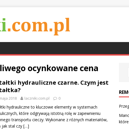
ągliwego ocynkowane cena
tałtki hydrauliczne czarne. Czym jest
tałtka?
REM
maja 2018
laczniki.com.pl
0
Prze
łtki hydrauliczne to kluczowe elementy w systemach
ulicznych, które odgrywają istotną rolę w zapewnieniu
Mano
nego transportu cieczy. Wykonane z różnych materiałów,
które
h jak stal czy
[…]