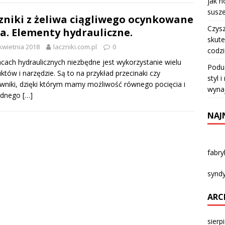
jak n
susze
zniki z żeliwa ciągliwego ocynkowane
Czysz
a. Elementy hydrauliczne.
skute
kwietnia 2018
laczniki.com.pl
0
codz
cach hydraulicznych niezbędne jest wykorzystanie wielu
Podu
któw i narzędzie. Są to na przykład przecinaki czy
styl 
wniki, dzięki którym mamy możliwość równego pocięcia i
wyna
adnego
[…]
NAJ
fabr
syndy
ARC
sierp