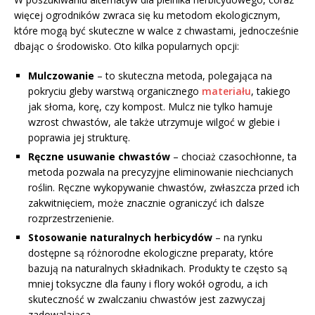
więcej ogrodników zwraca się ku metodom ekologicznym,
które mogą być skuteczne w walce z chwastami, jednocześnie
dbając o środowisko. Oto kilka popularnych opcji:
Mulczowanie
– to skuteczna metoda, polegająca na
pokryciu gleby warstwą organicznego
materiału
, takiego
jak słoma, korę, czy kompost. Mulcz nie tylko hamuje
wzrost chwastów, ale także utrzymuje wilgoć w glebie i
poprawia jej strukturę.
Ręczne usuwanie chwastów
– chociaż czasochłonne, ta
metoda pozwala na precyzyjne eliminowanie niechcianych
roślin. Ręczne wykopywanie chwastów, zwłaszcza przed ich
zakwitnięciem, może znacznie ograniczyć ich dalsze
rozprzestrzenienie.
Stosowanie naturalnych herbicydów
– na rynku
dostępne są różnorodne ekologiczne preparaty, które
bazują na naturalnych składnikach. Produkty te często są
mniej toksyczne dla fauny i flory wokół ogrodu, a ich
skuteczność w zwalczaniu chwastów jest zazwyczaj
zadowalająca.