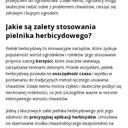
podejściem do ogrodnictwa. Dzięki niemu, ogrodnicy mogą
skutecznie radzić sobie z problemem chwastów, ciesząc się
zdrowym i bujnym ogrodem.
Jakie są zalety stosowania
pielnika herbicydowego?
Pielnik herbicydowy to innowacyjne narzędzie, które zyskuje
popularność wśród ogrodników i rolników. Jego stosowanie
przynosi szereg
korzyści
, które znacznie ułatwiają
zarządzanie terenami zielonymi. Przede wszystkim, pielnik
herbicydowy pozwala na
oszczędność czasu
i wysiłku w
porównaniu do tradycyjnych metod ręcznego usuwania
chwastów. Dzięki niemu można szybko i skutecznie pozbyć się
niechcianej roślinności, co jest szczególnie ważne w sezonie
intensywnego wzrostu chwastów.
Jedną z kluczowych zalet pielnika herbicydowego jest jego
zdolność do
precyzyjnej aplikacji herbicydów
. Umożliwia
on skierowanie środka chwastobójczego bezpośrednio na