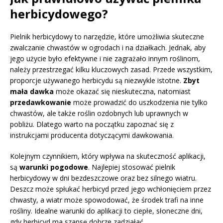
herbicydowego?
Pielnik herbicydowy to narzędzie, które umożliwia skuteczne
zwalczanie chwastów w ogrodach i na działkach. Jednak, aby
jego użycie było efektywne i nie zagrażało innym roślinom,
należy przestrzegać kilku kluczowych zasad. Przede wszystkim,
proporcje używanego herbicydu są niezwykle istotne.
Zbyt
mała dawka
może okazać się nieskuteczna, natomiast
przedawkowanie
może prowadzić do uszkodzenia nie tylko
chwastów, ale także roślin ozdobnych lub uprawnych w
pobliżu. Dlatego warto na początku zapoznać się z
instrukcjami producenta dotyczącymi dawkowania.
Kolejnym czynnikiem, który wpływa na skuteczność aplikacji,
są
warunki pogodowe
. Najlepiej stosować pielnik
herbicydowy w dni bezdeszczowe oraz bez silnego wiatru.
Deszcz może spłukać herbicyd przed jego wchłonięciem przez
chwasty, a wiatr może spowodować, że środek trafi na inne
rośliny. Idealne warunki do aplikacji to ciepłe, słoneczne dni,
gdy herbicyd ma szansę dobrze zadziałać.