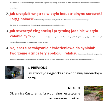
W dzisiejszych czasach coraz więcej osób decyduje się na pracę zdalną, co sprawia, że stworzenie funkcjonalnego i estetycznego biura w
domu staje...
Jak urządzić wnętrze w stylu industrialnym: surowość
i oryginalność
Styl industrialny to nie tylko modny trend, ale także sposób na stworzenie unikalnego i
charakterystycznego wnętrza. Charakteryzuje się on surowością materiałów oraz...
Jak stworzyć elegancką i przytulną jadalnię w stylu
kolonialnym
Styl kolonialny w aranżacji jadalni to połączenie elegancji z przytulnością, które przyciąga miłośników klasyki.
Ciemne, głębokie kolory oraz solidne meble z naturalnych...
Najlepsze rozwiązania oświetleniowe do sypialni:
tworzenie atmosfery spokoju i relaksu
Odpowiednie oświetlenie w sypialni to
klucz do stworzenia atmosfery sprzyjającej relaksowi i wypoczynkowi. Wybór lampy czy żyrandola to nie tylko kwestia estetyki,...
PREVIOUS
Jak stworzyć elegancką i funkcjonalną garderobę w
domu
NEXT
Okiennica Castorama: funkcjonalne i estetyczne
rozwiązanie do okien