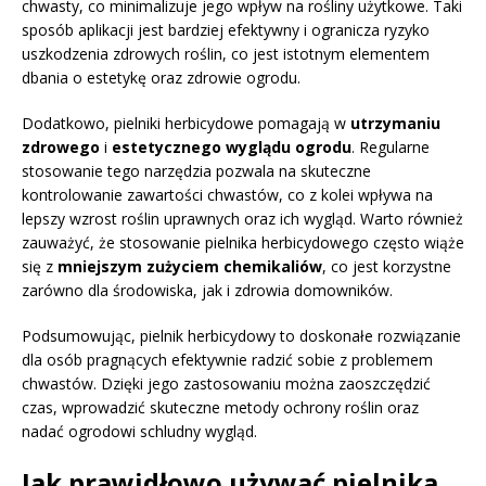
chwasty, co minimalizuje jego wpływ na rośliny użytkowe. Taki
sposób aplikacji jest bardziej efektywny i ogranicza ryzyko
uszkodzenia zdrowych roślin, co jest istotnym elementem
dbania o estetykę oraz zdrowie ogrodu.
Dodatkowo, pielniki herbicydowe pomagają w
utrzymaniu
zdrowego
i
estetycznego wyglądu ogrodu
. Regularne
stosowanie tego narzędzia pozwala na skuteczne
kontrolowanie zawartości chwastów, co z kolei wpływa na
lepszy wzrost roślin uprawnych oraz ich wygląd. Warto również
zauważyć, że stosowanie pielnika herbicydowego często wiąże
się z
mniejszym zużyciem chemikaliów
, co jest korzystne
zarówno dla środowiska, jak i zdrowia domowników.
Podsumowując, pielnik herbicydowy to doskonałe rozwiązanie
dla osób pragnących efektywnie radzić sobie z problemem
chwastów. Dzięki jego zastosowaniu można zaoszczędzić
czas, wprowadzić skuteczne metody ochrony roślin oraz
nadać ogrodowi schludny wygląd.
Jak prawidłowo używać pielnika