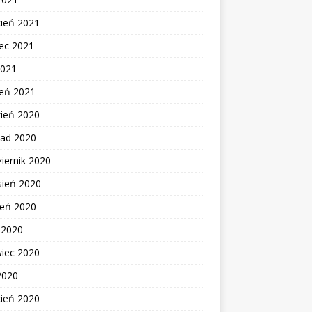
cień 2021
ec 2021
2021
zeń 2021
zień 2020
pad 2020
iernik 2020
sień 2020
ień 2020
c 2020
wiec 2020
2020
cień 2020