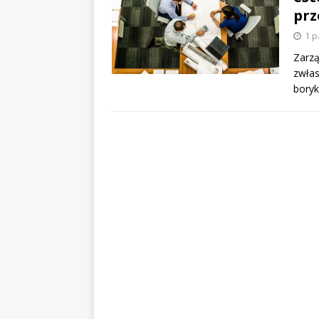
pr
1 p
Zarzą
zwłas
boryk