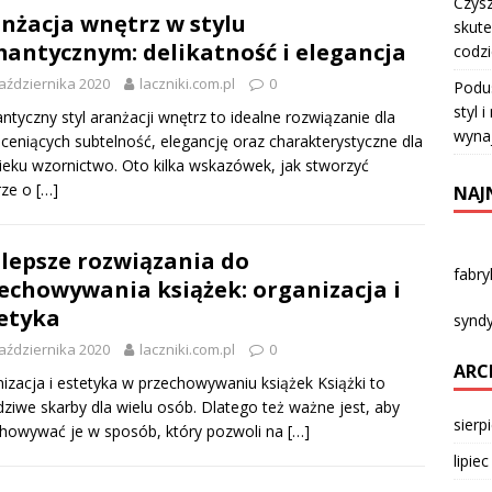
Czysz
nżacja wnętrz w stylu
skute
antycznym: delikatność i elegancja
codz
aździernika 2020
laczniki.com.pl
0
Podu
styl 
tyczny styl aranżacji wnętrz to idealne rozwiązanie dla
wyna
ceniących subtelność, elegancję oraz charakterystyczne dla
ieku wzornictwo. Oto kilka wskazówek, jak stworzyć
rze o
[…]
NAJ
lepsze rozwiązania do
fabr
echowywania książek: organizacja i
etyka
syndy
aździernika 2020
laczniki.com.pl
0
ARC
izacja i estetyka w przechowywaniu książek Książki to
ziwe skarby dla wielu osób. Dlatego też ważne jest, aby
sierp
howywać je w sposób, który pozwoli na
[…]
lipie