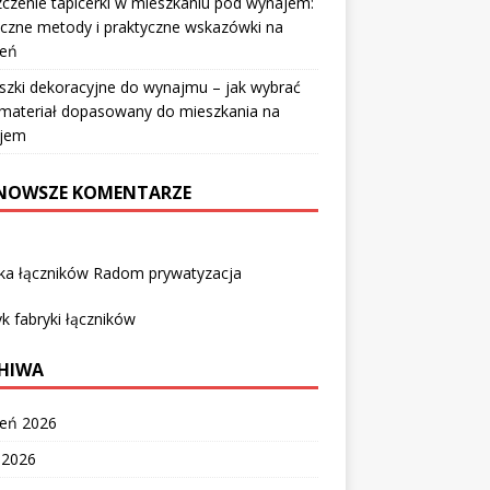
czenie tapicerki w mieszkaniu pod wynajem:
czne metody i praktyczne wskazówki na
ień
szki dekoracyjne do wynajmu – jak wybrać
i materiał dopasowany do mieszkania na
jem
NOWSZE KOMENTARZE
yka łączników Radom prywatyzacja
k fabryki łączników
HIWA
ień 2026
c 2026