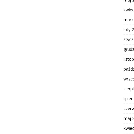
kwie
marz
luty 
styc
grud
listo
paźdz
wrze
sierp
lipie
czer
maj 
kwie