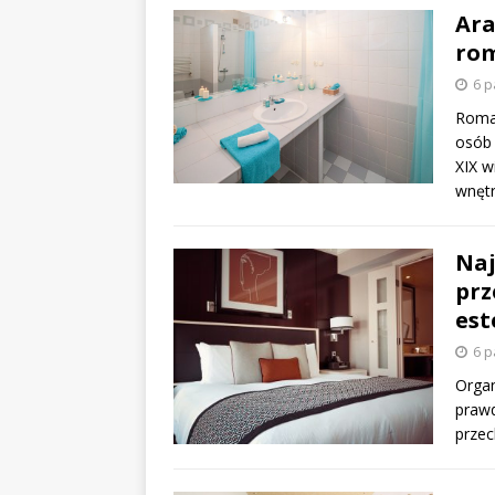
Ara
rom
6 p
Roman
osób 
XIX w
wnęt
Naj
prz
est
6 p
Organ
prawd
przec