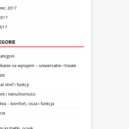
wiec 2017
2017
2017
EGORIE
ategorii
kanie na wynajem – uniwersalne i trwałe
zie
ał stref i funkcji
nt i nieruchomości
lnia – komfort, cisza i funkcja
rze
 kształtki, ocynk