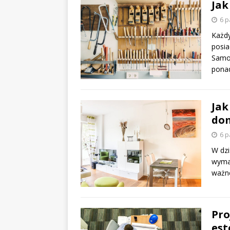
Jak
6 p
Każdy
posia
Samoc
ponad
Jak
dom
6 p
W dzi
wymag
ważne
Pro
est