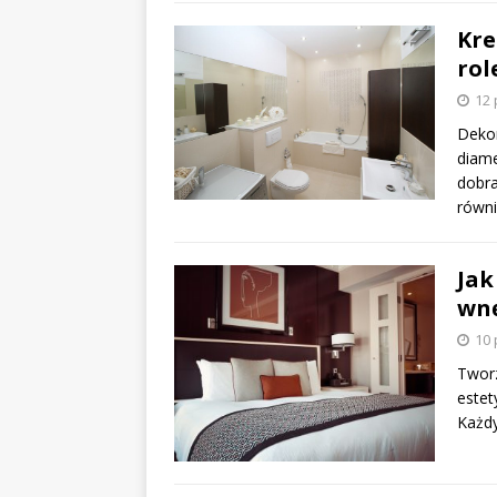
Kre
rol
12 
Dekor
diame
dobra
równ
Jak
wnę
10 
Tworz
estet
Każdy