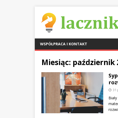
WSPÓŁPRACA I KONTAKT
Miesiąc:
październik
Syp
roz
31 
Biały
mater
rozwi