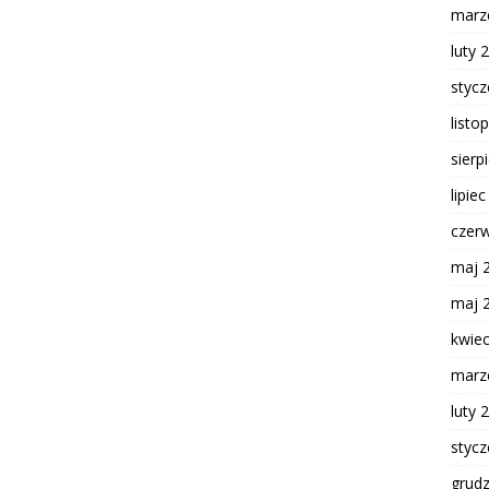
marz
luty 
styc
listo
sierp
lipie
czer
maj 
maj 
kwie
marz
luty 
styc
grud