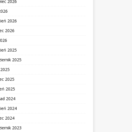
wiec 2026
2026
cień 2026
ec 2026
2026
zień 2025
iernik 2025
c 2025
ec 2025
zeń 2025
pad 2024
cień 2024
ec 2024
iernik 2023