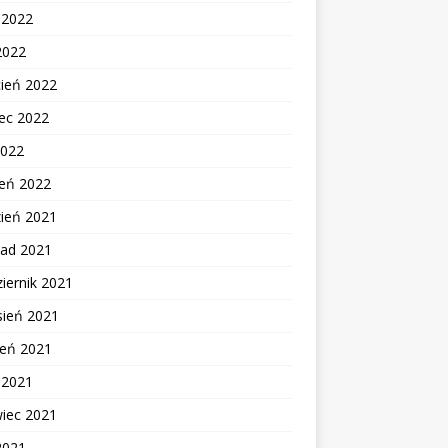
c 2022
2022
cień 2022
ec 2022
2022
zeń 2022
zień 2021
pad 2021
iernik 2021
sień 2021
ień 2021
c 2021
wiec 2021
2021