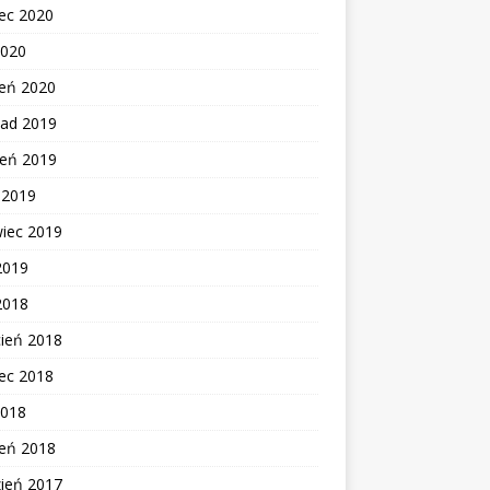
ec 2020
2020
zeń 2020
pad 2019
ień 2019
c 2019
wiec 2019
2019
2018
cień 2018
ec 2018
2018
zeń 2018
zień 2017