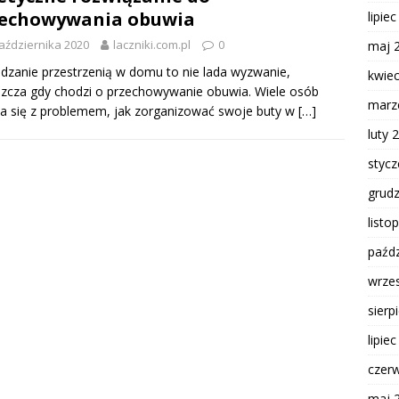
zechowywania obuwia
lipie
aździernika 2020
laczniki.com.pl
0
maj 
dzanie przestrzenią w domu to nie lada wyzwanie,
kwie
zcza gdy chodzi o przechowywanie obuwia. Wiele osób
marz
a się z problemem, jak zorganizować swoje buty w
[…]
luty 
styc
grud
listo
paźdz
wrze
sierp
lipie
czer
maj 