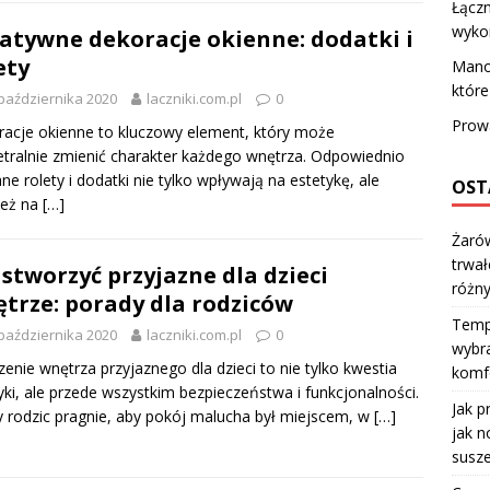
Łączn
wyko
atywne dekoracje okienne: dodatki i
ety
Mano
które
października 2020
laczniki.com.pl
0
Prow
acje okienne to kluczowy element, który może
tralnie zmienić charakter każdego wnętrza. Odpowiednio
ne rolety i dodatki nie tylko wpływają na estetykę, ale
OST
ież na
[…]
Żarów
trwał
 stworzyć przyjazne dla dzieci
różn
trze: porady dla rodziców
Temp
października 2020
laczniki.com.pl
0
wybra
enie wnętrza przyjaznego dla dzieci to nie tylko kwestia
komfo
yki, ale przede wszystkim bezpieczeństwa i funkcjonalności.
Jak p
 rodzic pragnie, aby pokój malucha był miejscem, w
[…]
jak n
susze