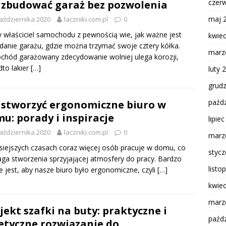
czer
 zbudować garaż bez pozwolenia
maj 
aździernika 2020
laczniki.com.pl
0
 właściciel samochodu z pewnością wie, jak ważne jest
kwie
danie garażu, gdzie można trzymać swoje cztery kółka.
marz
hód garażowany zdecydowanie wolniej ulega korozji,
to lakier
[…]
luty 
grud
paźdz
 stworzyć ergonomiczne biuro w
u: porady i inspiracje
lipie
aździernika 2020
laczniki.com.pl
0
marz
siejszych czasach coraz więcej osób pracuje w domu, co
styc
a stworzenia sprzyjającej atmosfery do pracy. Bardzo
listo
 jest, aby nasze biuro było ergonomiczne, czyli
[…]
kwie
marz
jekt szafki na buty: praktyczne i
paźdz
etyczne rozwiązanie do