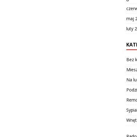
czer
maj 
luty 
KAT
Bez k
Miesz
Na lu
Podzi
Remo
Sypia
Wnęt
Radom