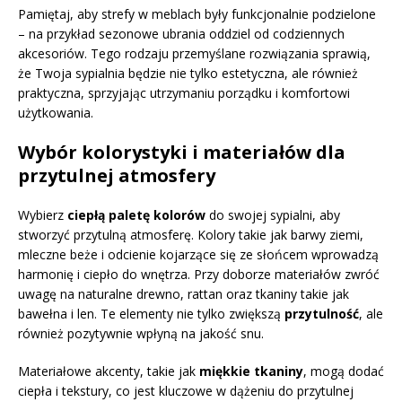
Pamiętaj, aby strefy w meblach były funkcjonalnie podzielone
– na przykład sezonowe ubrania oddziel od codziennych
akcesoriów. Tego rodzaju przemyślane rozwiązania sprawią,
że Twoja sypialnia będzie nie tylko estetyczna, ale również
praktyczna, sprzyjając utrzymaniu porządku i komfortowi
użytkowania.
Wybór kolorystyki i materiałów dla
przytulnej atmosfery
Wybierz
ciepłą paletę kolorów
do swojej sypialni, aby
stworzyć przytulną atmosferę. Kolory takie jak barwy ziemi,
mleczne beże i odcienie kojarzące się ze słońcem wprowadzą
harmonię i ciepło do wnętrza. Przy doborze materiałów zwróć
uwagę na naturalne drewno, rattan oraz tkaniny takie jak
bawełna i len. Te elementy nie tylko zwiększą
przytulność
, ale
również pozytywnie wpłyną na jakość snu.
Materiałowe akcenty, takie jak
miękkie tkaniny
, mogą dodać
ciepła i tekstury, co jest kluczowe w dążeniu do przytulnej