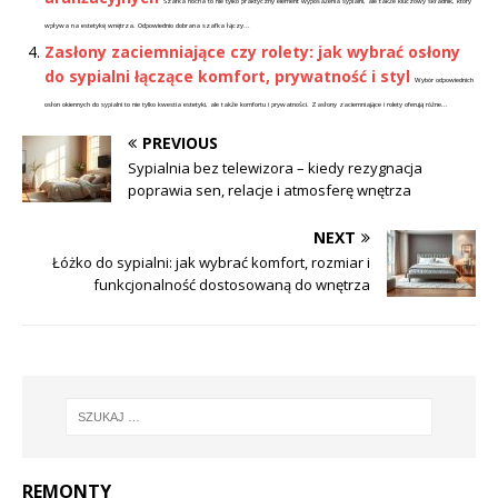
Szafka nocna to nie tylko praktyczny element wyposażenia sypialni, ale także kluczowy składnik, który
wpływa na estetykę wnętrza. Odpowiednio dobrana szafka łączy...
Zasłony zaciemniające czy rolety: jak wybrać osłony
do sypialni łączące komfort, prywatność i styl
Wybór odpowiednich
osłon okiennych do sypialni to nie tylko kwestia estetyki, ale także komfortu i prywatności. Zasłony zaciemniające i rolety oferują różne...
PREVIOUS
Sypialnia bez telewizora – kiedy rezygnacja
poprawia sen, relacje i atmosferę wnętrza
NEXT
Łóżko do sypialni: jak wybrać komfort, rozmiar i
funkcjonalność dostosowaną do wnętrza
REMONTY