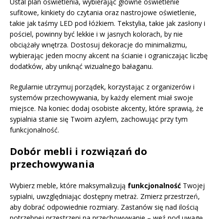
Ustal plan oświetlenia, wybierając główne oświetlenie
sufitowe, kinkiety do czytania oraz nastrojowe oświetlenie,
takie jak taśmy LED pod łóżkiem. Tekstylia, takie jak zasłony i
pościel, powinny być lekkie i w jasnych kolorach, by nie
obciążały wnętrza. Dostosuj dekoracje do minimalizmu,
wybierając jeden mocny akcent na ścianie i ograniczając liczbę
dodatków, aby uniknąć wizualnego bałaganu.
Regularnie utrzymuj porządek, korzystając z organizerów i
systemów przechowywania, by każdy element miał swoje
miejsce. Na koniec dodaj osobiste akcenty, które sprawią, że
sypialnia stanie się Twoim azylem, zachowując przy tym
funkcjonalność.
Dobór mebli i rozwiązań do
przechowywania
Wybierz meble, które maksymalizują
funkcjonalność
Twojej
sypialni, uwzględniając dostępny metraż. Zmierz przestrzeń,
aby dobrać odpowiednie rozmiary. Zastanów się nad ilością
potrzebnej przestrzeni na przechowywanie – weź pod uwagę