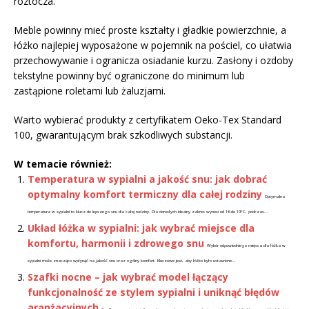
roztocza.
Meble powinny mieć proste kształty i gładkie powierzchnie, a
łóżko najlepiej wyposażone w pojemnik na pościel, co ułatwia
przechowywanie i ogranicza osiadanie kurzu. Zasłony i ozdoby
tekstylne powinny być ograniczone do minimum lub
zastąpione roletami lub żaluzjami.
Warto wybierać produkty z certyfikatem Oeko-Tex Standard
100, gwarantującym brak szkodliwych substancji.
W temacie również:
Temperatura w sypialni a jakość snu: jak dobrać
optymalny komfort termiczny dla całej rodziny
Optymalna
temperatura w sypialni to klucz do lepszego snu dla całej rodziny. Dla dorosłych idealny zakres wynosi od 16 do 19°C, podczas...
Układ łóżka w sypialni: jak wybrać miejsce dla
komfortu, harmonii i zdrowego snu
Wybór odpowiedniego miejsca dla łóżka w
sypialni może znacząco wpłynąć na jakość snu oraz ogólny komfort. Kluczowe jest, aby łóżko było ustawione...
Szafki nocne – jak wybrać model łączący
funkcjonalność ze stylem sypialni i uniknąć błędów
aranżacyjnych