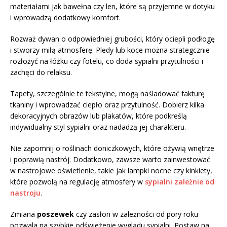
materiałami jak bawełna czy len, które są przyjemne w dotyku
i wprowadzą dodatkowy komfort.
Rozważ dywan o odpowiedniej grubości, który ociepli podłogę
i stworzy miłą atmosferę. Pledy lub koce można strategcznie
rozłożyć na łóżku czy fotelu, co doda sypialni przytulności i
zachęci do relaksu.
Tapety, szczególnie te tekstylne, mogą naśladować fakturę
tkaniny i wprowadzać ciepło oraz przytulność. Dobierz kilka
dekoracyjnych obrazów lub plakatów, które podkreślą
indywidualny styl sypialni oraz nadadzą jej charakteru.
Nie zapomnij o roślinach doniczkowych, które ożywią wnętrze
i poprawią nastrój. Dodatkowo, zawsze warto zainwestować
w nastrojowe oświetlenie, takie jak lampki nocne czy kinkiety,
które pozwolą na regulację atmosfery w
sypialni zależnie od
nastroju
.
Zmiana
poszewek
czy zasłon w zależności od pory roku
pozwala na szybkie odświeżenie wyglądu sypialni. Postaw na