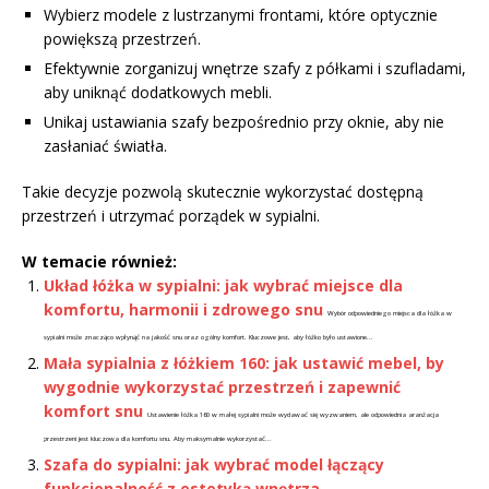
Wybierz modele z lustrzanymi frontami, które optycznie
powiększą przestrzeń.
Efektywnie zorganizuj wnętrze szafy z półkami i szufladami,
aby uniknąć dodatkowych mebli.
Unikaj ustawiania szafy bezpośrednio przy oknie, aby nie
zasłaniać światła.
Takie decyzje pozwolą skutecznie wykorzystać dostępną
przestrzeń i utrzymać porządek w sypialni.
W temacie również:
Układ łóżka w sypialni: jak wybrać miejsce dla
komfortu, harmonii i zdrowego snu
Wybór odpowiedniego miejsca dla łóżka w
sypialni może znacząco wpłynąć na jakość snu oraz ogólny komfort. Kluczowe jest, aby łóżko było ustawione...
Mała sypialnia z łóżkiem 160: jak ustawić mebel, by
wygodnie wykorzystać przestrzeń i zapewnić
komfort snu
Ustawienie łóżka 160 w małej sypialni może wydawać się wyzwaniem, ale odpowiednia aranżacja
przestrzeni jest kluczowa dla komfortu snu. Aby maksymalnie wykorzystać...
Szafa do sypialni: jak wybrać model łączący
funkcjonalność z estetyką wnętrza