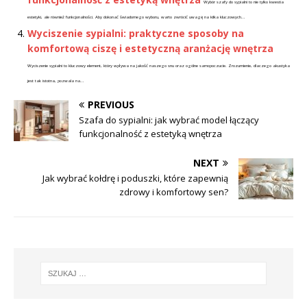
Wybór szafy do sypialni to nie tylko kwestia
estetyki, ale również funkcjonalności. Aby dokonać świadomego wyboru, warto zwrócić uwagę na kilka kluczowych...
Wyciszenie sypialni: praktyczne sposoby na
komfortową ciszę i estetyczną aranżację wnętrza
Wyciszenie sypialni to kluczowy element, który wpływa na jakość naszego snu oraz ogólne samopoczucie. Zrozumienie, dlaczego akustyka
jest tak istotna, pozwala na...
PREVIOUS
Szafa do sypialni: jak wybrać model łączący
funkcjonalność z estetyką wnętrza
NEXT
Jak wybrać kołdrę i poduszki, które zapewnią
zdrowy i komfortowy sen?