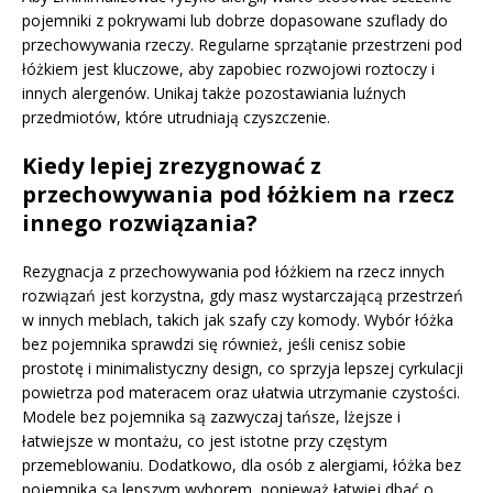
pojemniki z pokrywami lub dobrze dopasowane szuflady do
przechowywania rzeczy. Regularne sprzątanie przestrzeni pod
łóżkiem jest kluczowe, aby zapobiec rozwojowi roztoczy i
innych alergenów. Unikaj także pozostawiania luźnych
przedmiotów, które utrudniają czyszczenie.
Kiedy lepiej zrezygnować z
przechowywania pod łóżkiem na rzecz
innego rozwiązania?
Rezygnacja z przechowywania pod łóżkiem na rzecz innych
rozwiązań jest korzystna, gdy masz wystarczającą przestrzeń
w innych meblach, takich jak szafy czy komody. Wybór łóżka
bez pojemnika sprawdzi się również, jeśli cenisz sobie
prostotę i minimalistyczny design, co sprzyja lepszej cyrkulacji
powietrza pod materacem oraz ułatwia utrzymanie czystości.
Modele bez pojemnika są zazwyczaj tańsze, lżejsze i
łatwiejsze w montażu, co jest istotne przy częstym
przemeblowaniu. Dodatkowo, dla osób z alergiami, łóżka bez
pojemnika są lepszym wyborem, ponieważ łatwiej dbać o