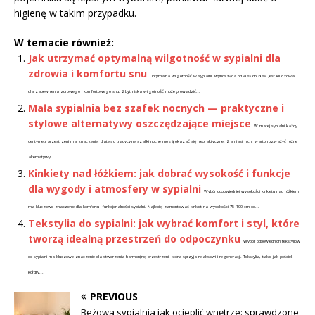
higienę w takim przypadku.
W temacie również:
Jak utrzymać optymalną wilgotność w sypialni dla
zdrowia i komfortu snu
Optymalna wilgotność w sypialni, wynosząca od 40% do 60%, jest kluczowa
dla zapewnienia zdrowego i komfortowego snu. Zbyt niska wilgotność może prowadzić...
Mała sypialnia bez szafek nocnych — praktyczne i
stylowe alternatywy oszczędzające miejsce
W małej sypialni każdy
centymetr przestrzeni ma znaczenie, dlatego tradycyjne szafki nocne mogą okazać się niepraktyczne. Zamiast nich, warto rozważyć różne
alternatywy,...
Kinkiety nad łóżkiem: jak dobrać wysokość i funkcje
dla wygody i atmosfery w sypialni
Wybór odpowiedniej wysokości kinkietu nad łóżkiem
ma kluczowe znaczenie dla komfortu i funkcjonalności sypialni. Najlepiej zamontować kinkiet na wysokości 75–100 cm od...
Tekstylia do sypialni: jak wybrać komfort i styl, które
tworzą idealną przestrzeń do odpoczynku
Wybór odpowiednich tekstyliów
do sypialni ma kluczowe znaczenie dla stworzenia harmonijnej przestrzeni, która sprzyja relaksowi i regeneracji. Tekstylia, takie jak pościel,
kołdry...
PREVIOUS
Beżowa sypialnia jak ocieplić wnętrze: sprawdzone