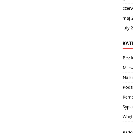
czer
maj 
luty 
KAT
Bez k
Miesz
Na lu
Podzi
Remo
Sypia
Wnęt
Radom