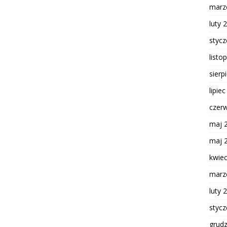
marz
luty 
styc
listo
sierp
lipie
czer
maj 
maj 
kwie
marz
luty 
styc
grud