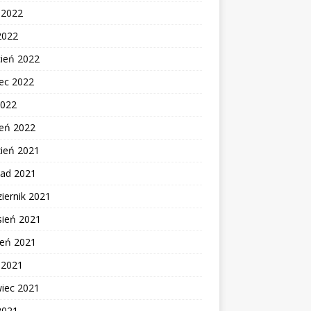
c 2022
2022
cień 2022
ec 2022
2022
zeń 2022
zień 2021
pad 2021
iernik 2021
sień 2021
ień 2021
c 2021
wiec 2021
2021