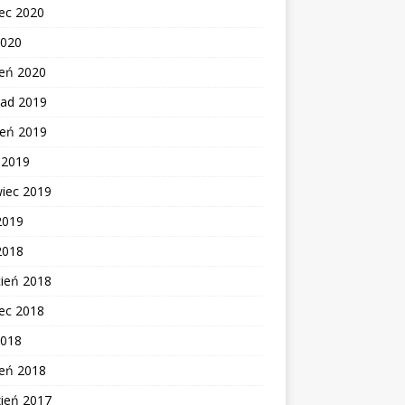
ec 2020
2020
zeń 2020
pad 2019
ień 2019
c 2019
wiec 2019
2019
2018
cień 2018
ec 2018
2018
zeń 2018
zień 2017