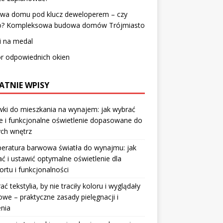
wa domu pod klucz deweloperem – czy
o? Kompleksowa budowa domów Trójmiasto
i na medal
r odpowiednich okien
ATNIE WPISY
ki do mieszkania na wynajem: jak wybrać
e i funkcjonalne oświetlenie dopasowane do
ych wnętrz
eratura barwowa światła do wynajmu: jak
ć i ustawić optymalne oświetlenie dla
rtu i funkcjonalności
rać tekstylia, by nie traciły koloru i wyglądały
owe – praktyczne zasady pielęgnacji i
nia