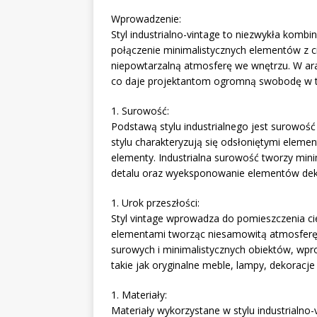
Wprowadzenie:
Styl industrialno-vintage to niezwykła komb
połączenie minimalistycznych elementów z c
niepowtarzalną atmosferę we wnętrzu. W aranż
co daje projektantom ogromną swobodę w two
1. Surowość:
Podstawą stylu industrialnego jest surowość
stylu charakteryzują się odsłoniętymi eleme
elementy. Industrialna surowość tworzy mini
detalu oraz wyeksponowanie elementów dek
1. Urok przeszłości:
Styl vintage wprowadza do pomieszczenia ciep
elementami tworząc niesamowitą atmosferę.
surowych i minimalistycznych obiektów, wp
takie jak oryginalne meble, lampy, dekoracje
1. Materiały:
Materiały wykorzystane w stylu industrialno-