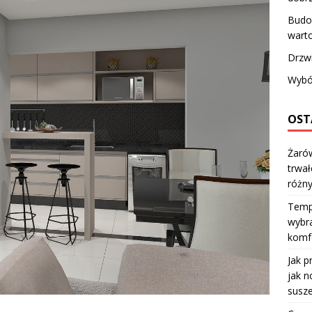
Budo
wart
Drzw
Wybó
OST
Żarów
trwał
różn
Temp
wybra
komfo
Jak p
jak n
susze