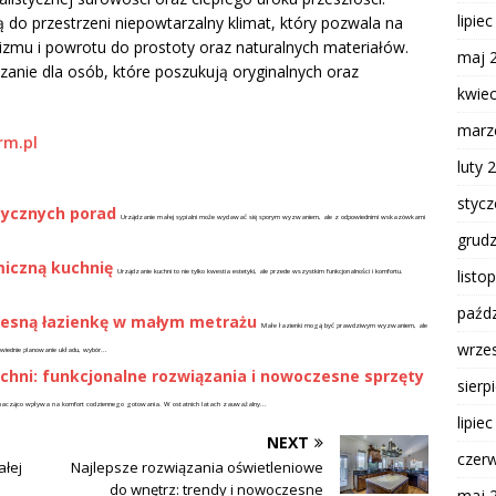
lipie
do przestrzeni niepowtarzalny klimat, który pozwala na
zmu i powrotu do prostoty oraz naturalnych materiałów.
maj 
ązanie dla osób, które poszukują oryginalnych oraz
kwie
marz
rm.pl
luty 
styc
ktycznych porad
Urządzanie małej sypialni może wydawać się sporym wyzwaniem, ale z odpowiednimi wskazówkami
grud
miczną kuchnię
listo
Urządzanie kuchni to nie tylko kwestia estetyki, ale przede wszystkim funkcjonalności i komfortu.
paźdz
zesną łazienkę w małym metrażu
Małe łazienki mogą być prawdziwym wyzwaniem, ale
wrze
wiednie planowanie układu, wybór...
chni: funkcjonalne rozwiązania i nowoczesne sprzęty
sierp
óra znacząco wpływa na komfort codziennego gotowania. W ostatnich latach zauważalny...
lipie
NEXT
czer
ałej
Najlepsze rozwiązania oświetleniowe
do wnętrz: trendy i nowoczesne
maj 