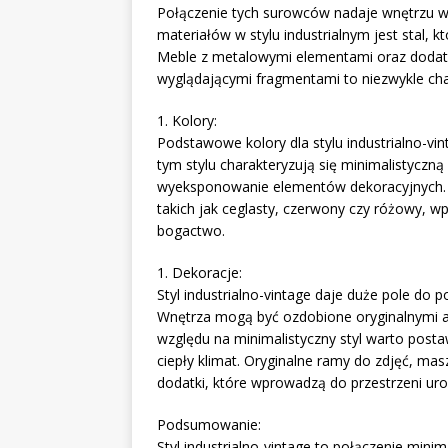
Połączenie tych surowców nadaje wnętrzu w
materiałów w stylu industrialnym jest stal, k
Meble z metalowymi elementami oraz dodatki, 
wyglądającymi fragmentami to niezwykle char
1. Kolory:
Podstawowe kolory dla stylu industrialno-vin
tym stylu charakteryzują się minimalistyczną
wyeksponowanie elementów dekoracyjnych.
takich jak ceglasty, czerwony czy różowy, 
bogactwo.
1. Dekoracje:
Styl industrialno-vintage daje duże pole do
Wnętrza mogą być ozdobione oryginalnymi af
względu na minimalistyczny styl warto post
ciepły klimat. Oryginalne ramy do zdjęć, ma
dodatki, które wprowadzą do przestrzeni uro
Podsumowanie:
Styl industrialno-vintage to połączenie minim