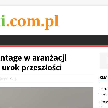
vintage w aranżacji
 urok przeszłości
REM
ętrze
0
Kszta
i zas
Proje
dobr