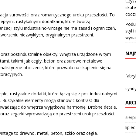
Czysz
skute
codz
inacja surowości oraz romantycznego uroku przeszłości. To
iepłymi, rustykalnymi dodatkami, które tworzą
Podu
acji stylu industrialno-vintage nie ma zasad i ograniczeń,
styl 
rzeniu niezwykłych, oryginalnych przestrzeni.
wyna
NAJ
 oraz postindustrialne obiekty. Wnętrza urządzone w tym
ntami, takimi jak cegły, beton oraz surowe metalowe
malistyczne otoczenie, które pozwala na skupienie się na
oracyjnych.
fabr
syndy
łe, rustykalne dodatki, które łączą się z postindustrialnymi
 Rustykalne elementy mogą stanowić kontrast dla
ARC
rowadzając do wnętrza wyjątkową harmonię. Drobne detale,
 oraz zegarki wprowadzają do przestrzeni urok przeszłości.
sierp
lipie
vintage to drewno, metal, beton, szkło oraz cegła.