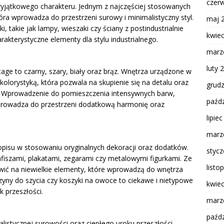
czer
yjątkowego charakteru. Jednym z najczęściej stosowanych
tóra wprowadza do przestrzeni surowy i minimalistyczny styl.
maj 
takie jak lampy, wieszaki czy ściany z postindustrialnie
kwie
akterystyczne elementy dla stylu industrialnego.
marz
luty 
tage to czarny, szary, biały oraz brąz. Wnętrza urządzone w
 kolorystyką, która pozwala na skupienie się na detalu oraz
grud
 Wprowadzenie do pomieszczenia intensywnych barw,
paźdz
wprowadza do przestrzeni dodatkową harmonię oraz
lipie
marz
 popisu w stosowaniu oryginalnych dekoracji oraz dodatków.
styc
iszami, plakatami, zegarami czy metalowymi figurkami. Ze
listo
awić na niewielkie elementy, które wprowadzą do wnętrza
szyny do szycia czy koszyki na owoce to ciekawe i nietypowe
kwie
k przeszłości.
marz
paźdz
alistycznej surowości oraz ciepłego uroku przeszłości.