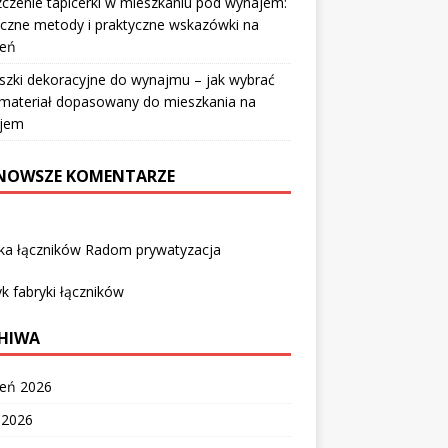
czenie tapicerki w mieszkaniu pod wynajem:
czne metody i praktyczne wskazówki na
ień
szki dekoracyjne do wynajmu – jak wybrać
i materiał dopasowany do mieszkania na
jem
NOWSZE KOMENTARZE
yka łączników Radom prywatyzacja
k fabryki łączników
HIWA
ień 2026
c 2026