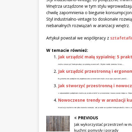
Wnętrza urządzone w tym stylu wprowadzają 
chwilę zapomnienia o biegunie konsumpcjoni
Styl industrialno-vintage to doskonałe rozwi
niebanalnych rozwiązań w aranżacji wnętrz.
Artykuł powstał we współpracy z
sztafetafi
W temacie również:
Jak urządzić małą sypialnię: 5 pra
można stworzyć funkcjonalną i przytulną przestrzeń. Wybór mebli, kolorów ścian,...
Jak urządzić przestronną i ergono
Ergonomiczne podejście do projektowania przestrzeni może znacząco poprawić jakość...
Jak stworzyć przestronną i nowoc
z odpowiednim podejściem można je przekształcić w przestronne i nowoczesne miejsca. Odpo
Nowoczesne trendy w aranżacji ku
Aranżacja kuchni to nie tylko kwestia estetyki, ale przede wszystkim funkcjonalności, kt
PREVIOUS
Jak wykorzystać przestrzeń w m
kuchni: pomysły i porady