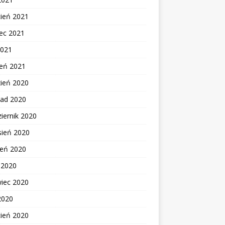
cień 2021
ec 2021
2021
zeń 2021
zień 2020
pad 2020
iernik 2020
sień 2020
ień 2020
c 2020
wiec 2020
2020
cień 2020