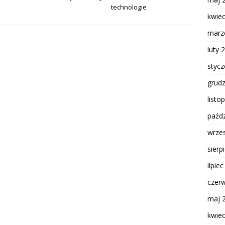
technologie
kwie
marz
luty 
styc
grud
listo
paźdz
wrze
sierp
lipie
czer
maj 
kwie