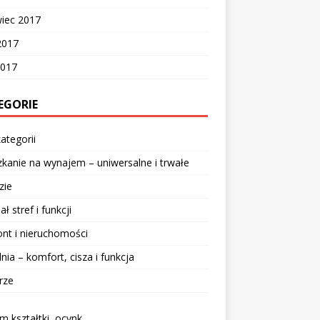
wiec 2017
2017
2017
EGORIE
ategorii
kanie na wynajem – uniwersalne i trwałe
zie
ał stref i funkcji
nt i nieruchomości
lnia – komfort, cisza i funkcja
rze
 kształtki, ocynk