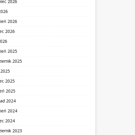
wiec 2026
2026
cień 2026
ec 2026
2026
zień 2025
iernik 2025
c 2025
ec 2025
zeń 2025
pad 2024
cień 2024
ec 2024
iernik 2023