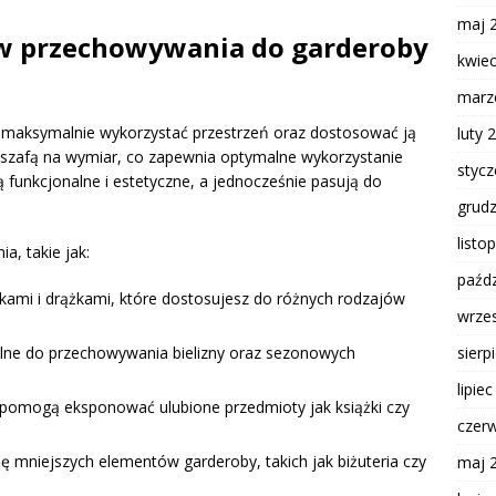
maj 
ów przechowywania do garderoby
kwie
marz
y maksymalnie wykorzystać przestrzeń oraz dostosować ją
luty 
szafą na wymiar, co zapewnia optymalne wykorzystanie
styc
 funkcjonalne i estetyczne, a jednocześnie pasują do
grud
listo
, takie jak:
paźdz
ami i drążkami, które dostosujesz do różnych rodzajów
wrze
sierp
lne do przechowywania bielizny oraz sezonowych
lipie
 pomogą eksponować ulubione przedmioty jak książki czy
czer
ję mniejszych elementów garderoby, takich jak biżuteria czy
maj 