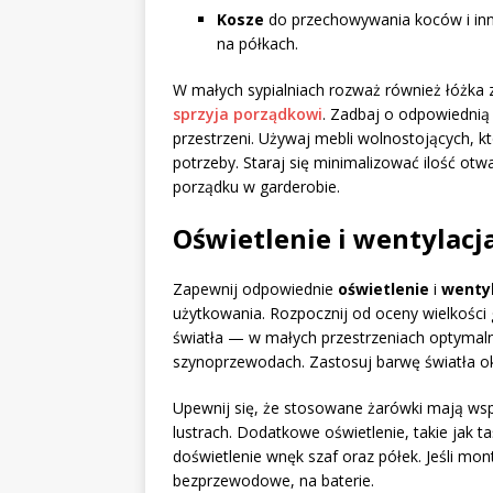
Kosze
do przechowywania koców i inn
na półkach.
W małych sypialniach rozważ również łóżk
sprzyja porządkowi
. Zadbaj o odpowiednią
przestrzeni. Używaj mebli wolnostojących, 
potrzeby. Staraj się minimalizować ilość otw
porządku w garderobie.
Oświetlenie i wentylacj
Zapewnij odpowiednie
oświetlenie
i
wentyl
użytkowania. Rozpocznij od oceny wielkości 
światła — w małych przestrzeniach optymaln
szynoprzewodach. Zastosuj barwę światła ok
Upewnij się, że stosowane żarówki mają wsp
lustrach. Dodatkowe oświetlenie, takie jak
doświetlenie wnęk szaf oraz półek. Jeśli mo
bezprzewodowe, na baterie.