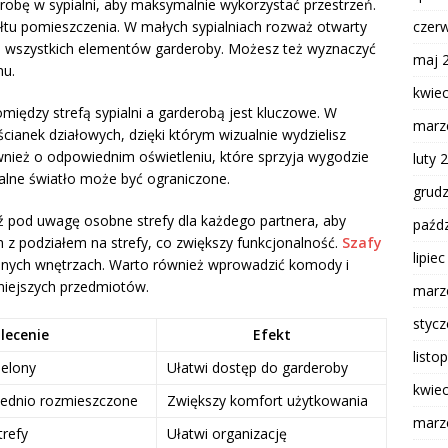
robę w sypialni, aby maksymalnie wykorzystać przestrzeń.
czer
ałtu pomieszczenia. W małych sypialniach rozważ otwarty
do wszystkich elementów garderoby. Możesz też wyznaczyć
maj 
nu.
kwie
ędzy strefą sypialni a garderobą jest kluczowe. W
marz
ianek działowych, dzięki którym wizualnie wydzielisz
nież o odpowiednim oświetleniu, które sprzyja wygodzie
luty 
ralne światło może być ograniczone.
grud
 pod uwagę osobne strefy dla każdego partnera, aby
paźdz
 z podziałem na strefy, co zwiększy funkcjonalność.
Szafy
lipie
asnych wnętrzach. Warto również wprowadzić komody i
niejszych przedmiotów.
marz
styc
lecenie
Efekt
listo
ielony
Ułatwi dostęp do garderoby
kwie
iednio rozmieszczone
Zwiększy komfort użytkowania
marz
trefy
Ułatwi organizację