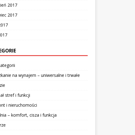
zień 2017
wiec 2017
2017
2017
EGORIE
ategorii
kanie na wynajem – uniwersalne i trwałe
zie
ał stref i funkcji
nt i nieruchomości
lnia – komfort, cisza i funkcja
rze