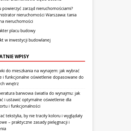
 powierzyć zarząd nieruchomościami?
istrator nieruchomości Warszawa: tania
na nieruchomości
akter placu budowy
kt w inwestycji budowlanej
ATNIE WPISY
ki do mieszkania na wynajem: jak wybrać
e i funkcjonalne oświetlenie dopasowane do
ych wnętrz
eratura barwowa światła do wynajmu: jak
ć i ustawić optymalne oświetlenie dla
rtu i funkcjonalności
rać tekstylia, by nie traciły koloru i wyglądały
owe – praktyczne zasady pielęgnacji i
nia