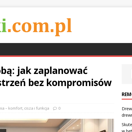
obą: jak zaplanować
estrzeń bez kompromisów
REM
ia – komfort, cisza i funkcja
0
Drew
drew
Skute
w bet