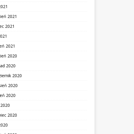
2021
cień 2021
ec 2021
2021
zeń 2021
zień 2020
pad 2020
iernik 2020
sień 2020
ień 2020
c 2020
wiec 2020
2020