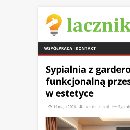
WSPÓŁPRACA I KONTAKT
Sypialnia z garder
funkcjonalną prz
w estetyce
14 maja 2026
laczniki.com.pl
Sypialn