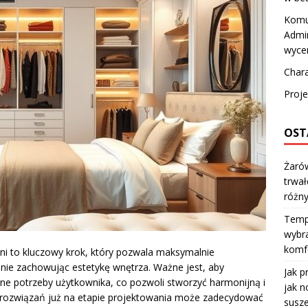
Komu
Admin
wyce
Char
Proje
OST
Żarów
trwał
różn
Temp
wybra
komfo
lni to kluczowy krok, który pozwala maksymalnie
nie zachowując estetykę wnętrza. Ważne jest, aby
Jak p
lne potrzeby użytkownika, co pozwoli stworzyć harmonijną i
jak n
 rozwiązań już na etapie projektowania może zadecydować
susze