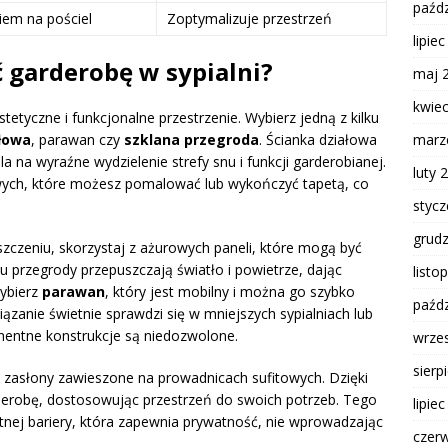
paźdz
iem na pościel
Zoptymalizuje przestrzeń
lipie
ć garderobę w sypialni?
maj 
kwie
tetyczne i funkcjonalne przestrzenie. Wybierz jedną z kilku
marz
ałowa
, parawan czy
szklana przegroda
. Ścianka działowa
 na wyraźne wydzielenie strefy snu i funkcji garderobianej.
luty 
ych, które możesz pomalować lub wykończyć tapetą, co
styc
grud
szczeniu, skorzystaj z ażurowych paneli, które mogą być
przegrody przepuszczają światło i powietrze, dając
listo
wybierz
parawan
, który jest mobilny i można go szybko
paźdz
ązanie świetnie sprawdzi się w mniejszych sypialniach lub
entne konstrukcje są niedozwolone.
wrze
sierp
j zasłony zawieszone na prowadnicach sufitowych. Dzięki
derobę, dostosowując przestrzeń do swoich potrzeb. Tego
lipie
atnej bariery, która zapewnia prywatność, nie wprowadzając
czer