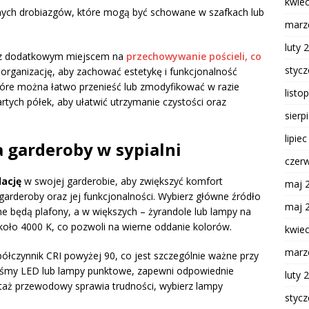
kwie
ych drobiazgów, które mogą być schowane w szafkach lub
marz
luty 
a z dodatkowym miejscem na
przechowywanie pościeli, co
styc
 organizację, aby zachować estetykę i funkcjonalność
które można łatwo przenieść lub zmodyfikować w razie
listo
artych półek, aby ułatwić utrzymanie czystości oraz
sierp
lipie
a garderoby w sypialni
czer
ację
w swojej garderobie, aby zwiększyć komfort
maj 
garderoby oraz jej funkcjonalności. Wybierz główne źródło
maj 
e będą plafony, a w większych – żyrandole lub lampy na
oło 4000 K, co pozwoli na wierne oddanie kolorów.
kwie
marz
ółczynnik CRI powyżej 90, co jest szczególnie ważne przy
 taśmy LED lub lampy punktowe, zapewni odpowiednie
luty 
ntaż przewodowy sprawia trudności, wybierz lampy
styc