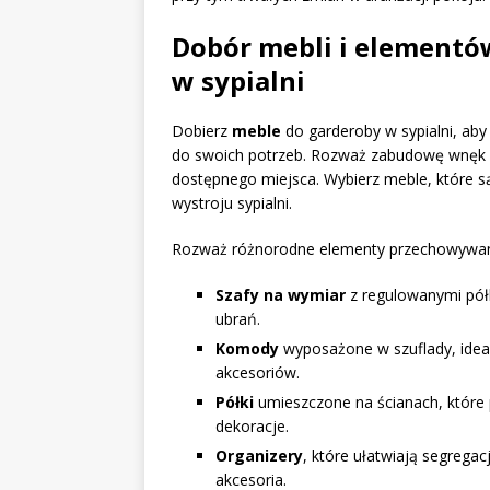
Dobór mebli i element
w sypialni
Dobierz
meble
do garderoby w sypialni, ab
do swoich potrzeb. Rozważ zabudowę wnęk 
dostępnego miejsca. Wybierz meble, które są
wystroju sypialni.
Rozważ różnorodne elementy przechowywania
Szafy na wymiar
z regulowanymi półk
ubrań.
Komody
wyposażone w szuflady, idea
akcesoriów.
Półki
umieszczone na ścianach, które
dekoracje.
Organizery
, które ułatwiają segregac
akcesoria.