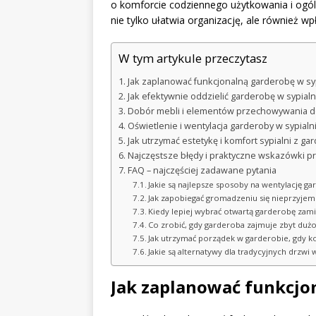
o komforcie codziennego użytkowania i ogól
nie tylko ułatwia organizację, ale również wp
W tym artykule przeczytasz
Jak zaplanować funkcjonalną garderobę w syp
Jak efektywnie oddzielić garderobę w sypialn
Dobór mebli i elementów przechowywania do
Oświetlenie i wentylacja garderoby w sypialn
Jak utrzymać estetykę i komfort sypialni z ga
Najczęstsze błędy i praktyczne wskazówki prz
FAQ – najczęściej zadawane pytania
Jakie są najlepsze sposoby na wentylację ga
Jak zapobiegać gromadzeniu się nieprzyje
Kiedy lepiej wybrać otwartą garderobę zamia
Co zrobić, gdy garderoba zajmuje zbyt dużo
Jak utrzymać porządek w garderobie, gdy kor
Jakie są alternatywy dla tradycyjnych drzwi 
Jak zaplanować funkcjo