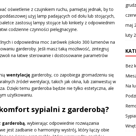
grud
ać oświetlenie z czujnikiem ruchu, pamiętaj jednak, by to
czer
e poddaszowej użyj lamp padających od dołu lub stojących,
toaletce zastosuj lampy stojące lub kinkiety z odpowiednim
maj 
atwi codzienne czynności pielęgnacyjne.
luty 
lnych i odpowiednia moc żarówek (około 300 lumenów na
aniu garderoby. Jeśli masz taką możliwość, zintegruj
KAT
zwoli na łatwe sterowanie i dostosowanie parametrów
Bez k
nią
wentylację
garderoby, co zapobiega gromadzeniu się
Miesz
ralnych źródeł wentylacji, takich jak okna, lub zainwestuj w
Na lu
za. Dzięki temu garderoba będzie nie tylko estetyczna, ale
nym użytkowaniu.
Podzi
Remo
 komfort sypialni z garderobą?
Sypia
z
garderobą
, wybierając odpowiednie rozwiązania
Wnęt
owe jest zadbanie o harmonijny wystrój, który łączy obie