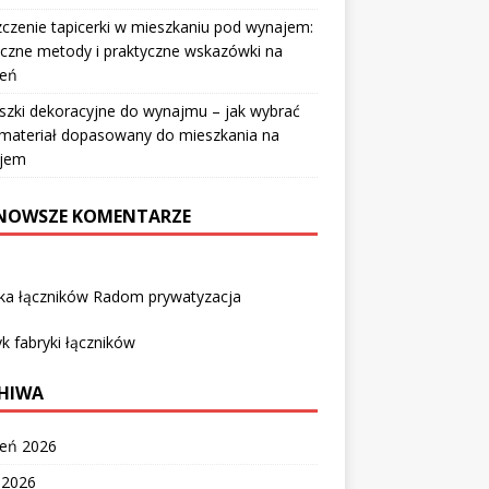
czenie tapicerki w mieszkaniu pod wynajem:
czne metody i praktyczne wskazówki na
ień
szki dekoracyjne do wynajmu – jak wybrać
i materiał dopasowany do mieszkania na
jem
NOWSZE KOMENTARZE
yka łączników Radom prywatyzacja
k fabryki łączników
HIWA
ień 2026
c 2026