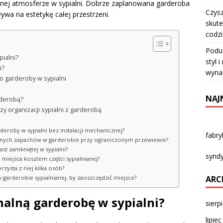
nej atmosferze w sypialni. Dobrze zaplanowana garderoba
Czysz
ływa na estetykę całej przestrzeni.
skute
codz
Podu
ialni?
styl 
i?
wyna
 garderoby w sypialni
i
NAJ
rderobą?
y organizacji sypialni z garderobą
rderoby w sypialni bez instalacji mechanicznej?
fabr
mnych zapachów w garderobie przy ograniczonym przewiewie?
st zamkniętej w sypialni?
syndy
 miejsca kosztem części sypialnianej?
zysta z niej kilka osób?
ARC
w garderobie sypialnianej, by zaoszczędzić miejsce?
nalną garderobę w sypialni?
sierp
lipie