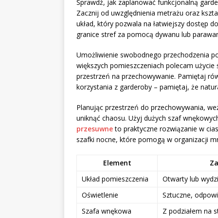
Sprawdź, jak zaplanować funkcjonalną garde
Zacznij od uwzględnienia metrażu oraz kszt
układ, który pozwala na łatwiejszy dostęp 
granice stref za pomocą dywanu lub parawa
Umożliwienie swobodnego przechodzenia pomi
większych pomieszczeniach polecam użycie śc
przestrzeń na przechowywanie. Pamiętaj rów
korzystania z garderoby – pamiętaj, że natu
Planując przestrzeń do przechowywania, weź
uniknąć chaosu. Użyj dużych szaf wnękowych
przesuwne
to praktyczne rozwiązanie w ci
szafki nocne, które pomogą w organizacji m
Element
Za
Układ pomieszczenia
Otwarty lub wydz
Oświetlenie
Sztuczne, odpow
Szafa wnękowa
Z podziałem na s