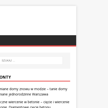
ONTY
niane domy znowu w modzie – tanie domy
niane jednorodzinne Warszawa
czne wiercenie w betonie – cięcie i wiercenie
onie. Diamentowe cięcie betonu