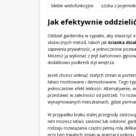
Meble wielofunkcyjne
Łóżka z pojemnik
Jak efektywnie oddzieli
Oddziel garderobę w sypialni, aby stworzyć es
skutecznych metod, takich jak
ścianka dzi
zapewnia prywatność, a jednocześnie pozwala
Możesz ją wykonać z płyt kartonowo-gipsow
dodatkowo podkreśli styl wnętrza.
Jeżeli chcesz uniknąć stałych zmian w pomie
łatwo montowane i demontowane. Tego typu 
jednocześnie efekt lekkości. Alternatywnie, 
przestawić w zależności od potrzeb. To rozwi
wynajmowanych mieszkaniach, gdzie perman
W przypadku braku stałej przegrody zastosu
nim możesz łatwo zasłonić lub odsłonić gar
rodzaju rozwiązania często pełnią rolę delik
przy tym trwałych zmian w aranżacji pokoju.