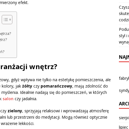
mierzony efekt.
Czysz
skute
codz
Podu
ętrza?
styl 
trz?
wyna
eń?
NAJ
aranżacji wnętrz?
fabr
zowy, gdyż wpływa nie tylko na estetykę pomieszczenia, ale
 kolory, jak
żółty
czy
pomarańczowy
, mają zdolność do
syndy
myślenia. Idealnie nadają się do pomieszczeń, w których
ak
salon
czy jadalnia.
ARC
czy
zielony
, sprzyjają relaksowi i wprowadzają atmosferę
alni lub przestrzeni do medytacji. Mogą również optycznie
sierp
wrażenie lekkości.
lipie