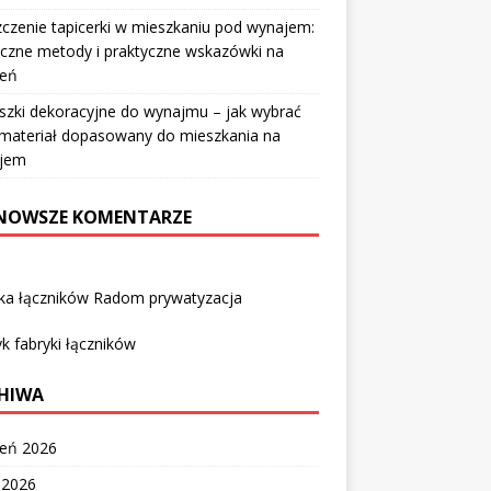
czenie tapicerki w mieszkaniu pod wynajem:
czne metody i praktyczne wskazówki na
ień
szki dekoracyjne do wynajmu – jak wybrać
i materiał dopasowany do mieszkania na
jem
NOWSZE KOMENTARZE
yka łączników Radom prywatyzacja
k fabryki łączników
HIWA
ień 2026
c 2026