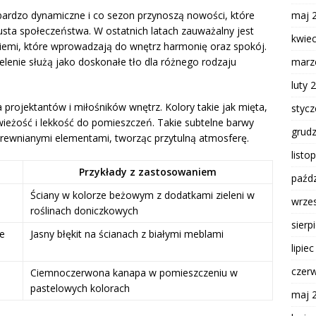
maj 
 bardzo dynamiczne i co sezon przynoszą nowości, które
usta społeczeństwa. W ostatnich latach zauważalny jest
kwie
iemi, które wprowadzają do wnętrz harmonię oraz spokój.
marz
ielenie służą jako doskonałe tło dla różnego rodzaju
luty 
projektantów i miłośników wnętrz. Kolory takie jak mięta,
styc
wieżość i lekkość do pomieszczeń. Takie subtelne barwy
grud
rewnianymi elementami, tworząc przytulną atmosferę.
listo
Przykłady z zastosowaniem
paźdz
Ściany w kolorze beżowym z dodatkami zieleni w
wrze
roślinach doniczkowych
sierp
ce
Jasny błękit na ścianach z białymi meblami
lipie
czer
Ciemnoczerwona kanapa w pomieszczeniu w
pastelowych kolorach
maj 