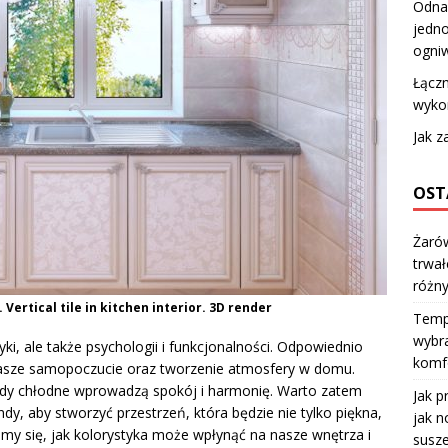
Odnaw
jedno
ogniw
Łączn
wyko
Jak z
OST
Żarów
trwał
różn
Vertical tile in kitchen interior. 3D render
Temp
wybra
yki, ale także psychologii i funkcjonalności. Odpowiednio
komfo
asze samopoczucie oraz tworzenie atmosfery w domu.
gdy chłodne wprowadzą spokój i harmonię. Warto zatem
Jak p
endy, aby stworzyć przestrzeń, która będzie nie tylko piękna,
jak n
yjmy się, jak kolorystyka może wpłynąć na nasze wnętrza i
susze