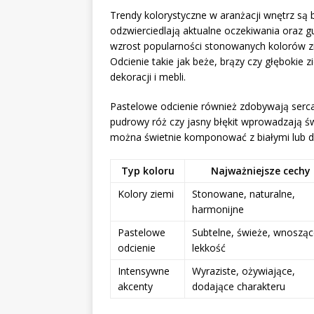
Trendy kolorystyczne w aranżacji wnętrz są
odzwierciedlają aktualne oczekiwania oraz g
wzrost popularności stonowanych kolorów z
Odcienie takie jak beże, brązy czy głębokie z
dekoracji i mebli.
Pastelowe odcienie również zdobywają serca 
pudrowy róż czy jasny błękit wprowadzają ś
można świetnie komponować z białymi lub d
Typ koloru
Najważniejsze cechy
Kolory ziemi
Stonowane, naturalne,
harmonijne
Pastelowe
Subtelne, świeże, wnoszą
odcienie
lekkość
Intensywne
Wyraziste, ożywiające,
akcenty
dodające charakteru