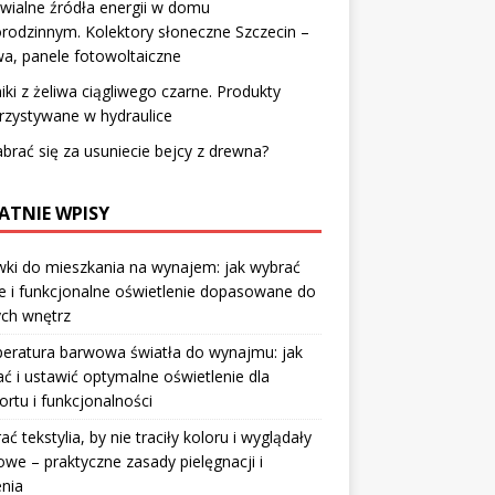
ialne źródła energii w domu
rodzinnym. Kolektory słoneczne Szczecin –
a, panele fotowoltaiczne
iki z żeliwa ciągliwego czarne. Produkty
rzystywane w hydraulice
abrać się za usuniecie bejcy z drewna?
ATNIE WPISY
ki do mieszkania na wynajem: jak wybrać
e i funkcjonalne oświetlenie dopasowane do
ych wnętrz
eratura barwowa światła do wynajmu: jak
ć i ustawić optymalne oświetlenie dla
rtu i funkcjonalności
rać tekstylia, by nie traciły koloru i wyglądały
owe – praktyczne zasady pielęgnacji i
nia