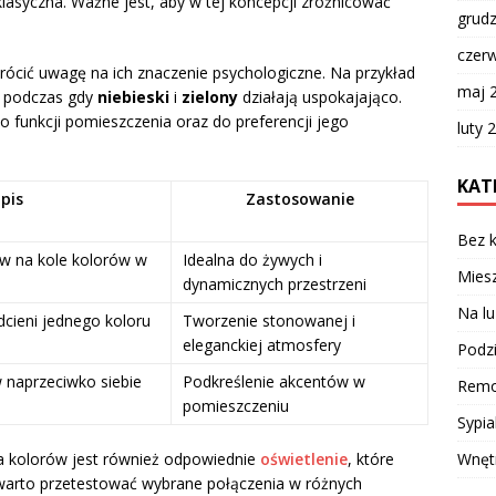
lasyczna. Ważne jest, aby w tej koncepcji zróżnicować
grud
czer
wrócić uwagę na ich znaczenie psychologiczne. Na przykład
maj 
, podczas gdy
niebieski
i
zielony
działają uspokajająco.
funkcji pomieszczenia oraz do preferencji jego
luty 
KAT
pis
Zastosowanie
Bez k
w na kole kolorów w
Idealna do żywych i
Miesz
dynamicznych przestrzeni
Na lu
cieni jednego koloru
Tworzenie stonowanej i
eleganckiej atmosfery
Podzi
 naprzeciwko siebie
Podkreślenie akcentów w
Remo
pomieszczeniu
Sypia
Wnęt
 kolorów jest również odpowiednie
oświetlenie
, które
warto przetestować wybrane połączenia w różnych