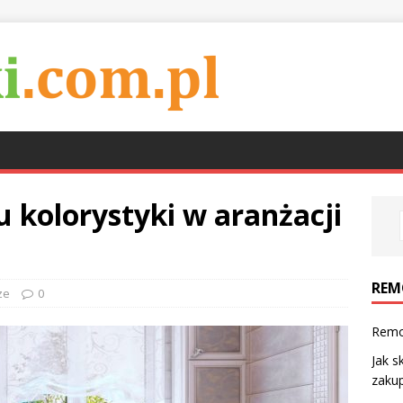
u kolorystyki w aranżacji
REM
ze
0
Remo
Jak s
zaku