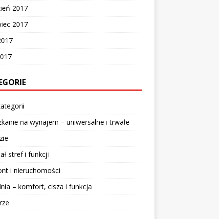
zień 2017
wiec 2017
2017
2017
EGORIE
ategorii
kanie na wynajem – uniwersalne i trwałe
zie
ał stref i funkcji
nt i nieruchomości
lnia – komfort, cisza i funkcja
rze