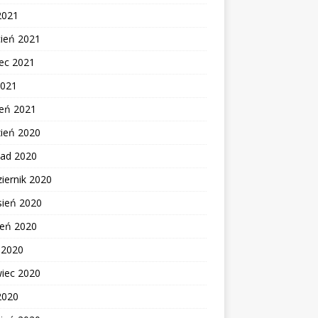
2021
cień 2021
ec 2021
2021
zeń 2021
zień 2020
pad 2020
iernik 2020
sień 2020
ień 2020
c 2020
wiec 2020
2020