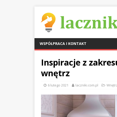
WSPÓŁPRACA I KONTAKT
Inspiracje z zakres
wnętrz
6 lutego 2021
laczniki.com.pl
Wnętr