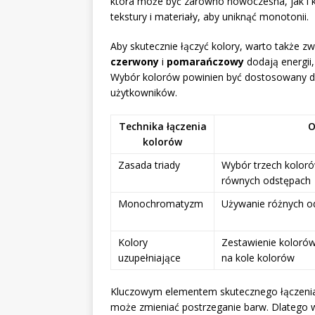
która może być zarówno nowoczesna, jak i k
tekstury i materiały, aby uniknąć monotonii.
Aby skutecznie łączyć kolory, warto także z
czerwony
i
pomarańczowy
dodają energii
Wybór kolorów powinien być dostosowany do 
użytkowników.
Technika łączenia
O
kolorów
Zasada triady
Wybór trzech koloró
równych odstępach
Monochromatyzm
Używanie różnych od
Kolory
Zestawienie kolorów
uzupełniające
na kole kolorów
Kluczowym elementem skutecznego łączenia
może zmieniać postrzeganie barw. Dlatego 