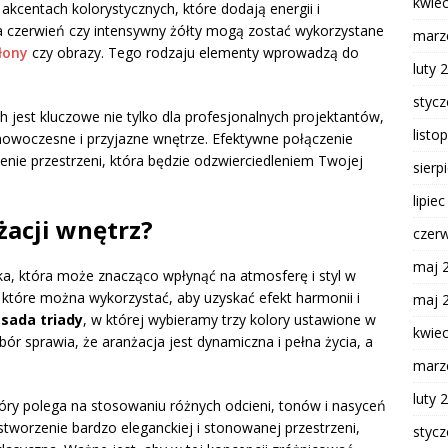
kwie
kcentach kolorystycznych, które dodają energii i
oka czerwień czy intensywny żółty mogą zostać wykorzystane
marz
łony
czy obrazy. Tego rodzaju elementy wprowadzą do
luty 
styc
h jest kluczowe nie tylko dla profesjonalnych projektantów,
listo
 nowoczesne i przyjazne wnętrze. Efektywne połączenie
enie przestrzeni, która będzie odzwierciedleniem Twojej
sierp
lipie
żacji wnętrz?
czer
maj 
ka, która może znacząco wpłynąć na atmosferę i styl w
, które można wykorzystać, aby uzyskać efekt harmonii i
maj 
sada triady
, w której wybieramy trzy kolory ustawione w
kwie
ór sprawia, że aranżacja jest dynamiczna i pełna życia, a
marz
luty 
tóry polega na stosowaniu różnych odcieni, tonów i nasyceń
stworzenie bardzo eleganckiej i stonowanej przestrzeni,
styc