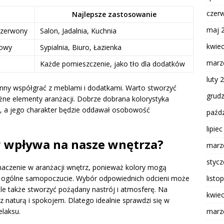
czer
Najlepsze zastosowanie
maj 
Czerwony
Salon, Jadalnia, Kuchnia
kwie
towy
Sypialnia, Biuro, Łazienka
marz
Każde pomieszczenie, jako tło dla dodatków
luty 
nny współgrać z meblami i dodatkami. Warto stworzyć
grud
żne elementy aranżacji. Dobrze dobrana kolorystyka
ią, a jego charakter będzie oddawał osobowość
paźdz
lipie
w wpływa na nasze wnętrza?
marz
styc
naczenie w aranżacji wnętrz, ponieważ kolory mogą
listo
 ogólne samopoczucie. Wybór odpowiednich odcieni może
ale także stworzyć pożądany nastrój i atmosferę. Na
kwie
 z naturą i spokojem. Dlatego idealnie sprawdzi się w
marz
elaksu.