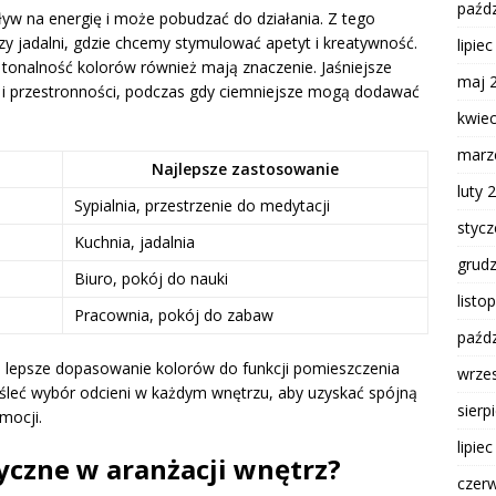
paźdz
pływ na energię i może pobudzać do działania. Z tego
 jadalni, gdzie chcemy stymulować apetyt i kreatywność.
lipie
 tonalność kolorów również mają znaczenie. Jaśniejsze
maj 
 i przestronności, podczas gdy ciemniejsze mogą dodawać
kwie
marz
Najlepsze zastosowanie
luty 
Sypialnia, przestrzenie do medytacji
styc
Kuchnia, jadalnia
grud
Biuro, pokój do nauki
listo
Pracownia, pokój do zabaw
paźdz
a lepsze dopasowanie kolorów do funkcji pomieszczenia
wrze
yśleć wybór odcieni w każdym wnętrzu, aby uzyskać spójną
sierp
mocji.
lipie
tyczne w aranżacji wnętrz?
czer