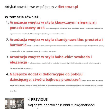
Artykuł powstał we współpracy z
dietomat.pl
W temacie również:
Aranżacja wnętrz w stylu klasycznym: elegancja i
ponadczasowy urok
Aranżacja wnętrz w stylu klasycznym: elegancja i ponadczasowy urok Styl klasyczny
to ponadczasowe podejście do dekoracji wnętrz, które korzysta z elementów, które...
Aranżacja wnętrz w stylu skandynawskim: prostota i
harmonia
Wnętrza w stylu skandynawskim: prostota i harmonia W ostatnim czasie wnętrza w stylu skandynawskim zyskały
na popularności. To nieprzypadkowe, ponieważ minimalizm, harmonia...
Aranżacja wnętrz w stylu boho-chic: swoboda i
elegancja
Aranżacja wnętrz w stylu Boho-Chic: swoboda i elegancja Styl Boho-Chic to połączenie stylu boho i elegancji, co
daje pewną swobodę w aranżacji...
Najlepsze dodatki dekoracyjne do pokoju
dziecięcego: stwórz bajkową przestrzeń
Stwórz niepowtarzalną, bajkową
przestrzeń dla dziecka: najlepsze dodatki dekoracyjne do pokoju dziecięcego Wystrój pokoju dziecięcego to ważny element aranżacji każdego
domu. To...
PREVIOUS
Najlepsze dodatki do kuchni: funkcjonalność i