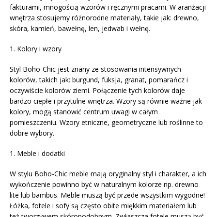
fakturami, mnogością wzorów i ręcznymi pracami. W aranżacji
wnętrza stosujemy różnorodne materiały, takie jak: drewno,
skóra, kamień, bawełnę, len, jedwab i wełnę.
1. Kolory i wzory
Styl Boho-Chic jest znany ze stosowania intensywnych
kolorów, takich jak: burgund, fuksja, granat, pomarańcz i
oczywiście kolorów ziemi. Połączenie tych kolorów daje
bardzo ciepłe i przytulne wnętrza. Wzory są równie ważne jak
kolory, mogą stanowić centrum uwagi w całym
pomieszczeniu. Wzory etniczne, geometryczne lub roślinne to
dobre wybory.
1. Meble i dodatki
W stylu Boho-Chic meble mają oryginalny styl i charakter, a ich
wykończenie powinno być w naturalnym kolorze np. drewno
lite lub bambus. Meble muszą być przede wszystkim wygodne!
Łóżka, fotele i sofy są często obite miękkim materiałem lub
też tworzywem skóropodobnym. Zwłaszcza fotele muszą być