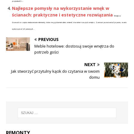
przytulność i...
Najlepsze pomysły na wykorzystanie wnęk w
ścianach: praktyczne i estetyczne rozwiązania
Wnęki w
ścianach to często niedoceniane elementy, które mogą diametralnie zmienić charakter naszych wnętrz. Zamiast pozostawiać je puste, warto
wykorzystać ich potencjał...
PREVIOUS
Meble hotelowe: dostosuj swoje wnętrza do
potrzeb gości
NEXT
Jak stworzyć przytulny kącik do czytania w swoim
domu
REMONTY