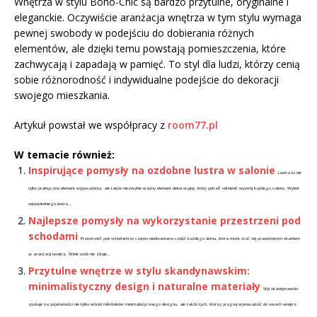
Wnętrza w stylu Boho-Chic są bardzo przytulne, oryginalne i
eleganckie. Oczywiście aranżacja wnętrza w tym stylu wymaga
pewnej swobody w podejściu do dobierania różnych
elementów, ale dzięki temu powstają pomieszczenia, które
zachwycają i zapadają w pamięć. To styl dla ludzi, którzy cenią
sobie różnorodność i indywidualne podejście do dekoracji
swojego mieszkania.
Artykuł powstał we współpracy z
room77.pl
W temacie również:
Inspirujące pomysły na ozdobne lustra w salonie
Lustra to nie
tylko praktyczny element wyposażenia, ale także niezwykle ważny element dekoracyjny, który potrafi odmienić wystrój każdego salonu. Wybór
odpowiedniego lustra...
Najlepsze pomysły na wykorzystanie przestrzeni pod
schodami
Przestrzeń pod schodami to często niedoceniana część każdego domu, która może stać się prawdziwym skarbem
w aranżacji wnętrz. Wiele osób nie zdaje...
Przytulne wnętrze w stylu skandynawskim:
minimalistyczny design i naturalne materiały
Styl skandynawski
zyskuje na popularności nie tylko wśród miłośników minimalistycznego designu, ale także tych, którzy pragną wprowadzić do swoich wnętrz