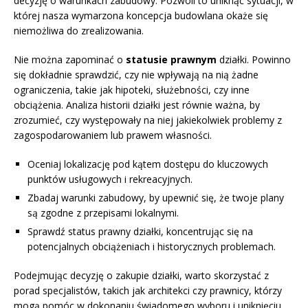
decyzję o warunkach zabudowy. Pozwoli to uniknąć sytuacji, w
której nasza wymarzona koncepcja budowlana okaże się
niemożliwa do zrealizowania.
Nie można zapominać o
statusie prawnym
działki. Powinno
się dokładnie sprawdzić, czy nie wpływają na nią żadne
ograniczenia, takie jak hipoteki, służebności, czy inne
obciążenia. Analiza historii działki jest równie ważna, by
zrozumieć, czy występowały na niej jakiekolwiek problemy z
zagospodarowaniem lub prawem własności.
Oceniaj lokalizację pod kątem dostępu do kluczowych
punktów usługowych i rekreacyjnych.
Zbadaj warunki zabudowy, by upewnić się, że twoje plany
są zgodne z przepisami lokalnymi.
Sprawdź status prawny działki, koncentrując się na
potencjalnych obciążeniach i historycznych problemach.
Podejmując decyzję o zakupie działki, warto skorzystać z
porad specjalistów, takich jak architekci czy prawnicy, którzy
mogą pomóc w dokonaniu świadomego wyboru i uniknięciu