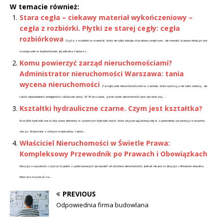
W temacie również:
Stara cegła – ciekawy materiał wykończeniowy –
cegła z rozbiórki. Płytki ze starej cegły: cegła
rozbiórkowa
Cegła z rozbiórki to materiał, który nie tylko dodaje charakteru wnętrzom, ale również stanowi ekologiczne
rozwiązanie w budownictwie. Jej unikalna faktura i...
Komu powierzyć zarząd nieruchomościami?
Administrator nieruchomości Warszawa: tania
wycena nieruchomości
Zarządzanie nieruchomościami to zadanie, które wymaga nie tylko wiedzy, ale
także odpowiednich umiejętności i doświadczenia. W Warszawie, gdzie rynek nieruchomości jest dynamiczny,...
Kształtki hydrauliczne czarne. Czym jest kształtka?
Kształtki hydrauliczne to kluczowe elementy w systemach hydraulicznych, które odgrywają istotną rolę w zapewnieniu sprawnego transportu
cieczy. Wykonane z różnych materiałów, takich...
Właściciel Nieruchomości w Świetle Prawa:
Kompleksowy Przewodnik po Prawach i Obowiązkach
Decyzja o wysokości czynszu to jedno z podstawowych uprawnień właściciela nieruchomości. Jednak nie jest to decyzja całkowicie dowolna.
Musi ona bazować na...
PREVIOUS
Odpowiednia firma budowlana