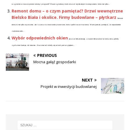
w ogrodzie w towarzystwie rodziny i przyjaciół? Basen ogrodowy może okazać się idealnym rozwiązaniem, które nie tylko...
Remont domu – o czym pamiętać? Drzwi wewnętrzne
Bielsko Biała i okolice. Firmy budowlane – płytkarz
Remont
domu to nie tylko wyzwanie, ale i szansa na stworzenie przestrzeni, która spełni nasze marzenia. Warto jednak pamiętać, że odpowiednie
zaplanowanie...
Wybór odpowiednich okien
Jeszcze kilkadziesiąt, a nawet kilkanaście lat temu okna pełniły
zgoła inne funkcje, niż obecnie. Znacznie też różniły się od nich pod względem...
PREVIOUS
Mocna gałąź gospodarki
NEXT
Projekt w inwestycji budowlanej