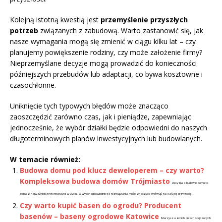
Kolejną istotną kwestią jest
przemyślenie przyszłych
potrzeb
związanych z zabudową. Warto zastanowić się, jak
nasze wymagania mogą się zmienić w ciągu kilku lat – czy
planujemy powiększenie rodziny, czy może założenie firmy?
Nieprzemyślane decyzje mogą prowadzić do konieczności
późniejszych przebudów lub adaptacji, co bywa kosztowne i
czasochłonne.
Uniknięcie tych typowych błędów może znacząco
zaoszczędzić zarówno czas, jak i pieniądze, zapewniając
jednocześnie, że wybór działki będzie odpowiedni do naszych
długoterminowych planów inwestycyjnych lub budowlanych.
W temacie również:
Budowa domu pod klucz deweloperem – czy warto?
Kompleksowa budowa domów Trójmiasto
Decyzja o budowie domu to
jedna z najważniejszych inwestycji w życiu, a wybór odpowiedniego rozwiązania może znacząco wpłynąć na całą tę przygodę....
Czy warto kupić basen do ogrodu? Producent
basenów – baseny ogrodowe Katowice
Marzysz o letnich dniach spędzonych