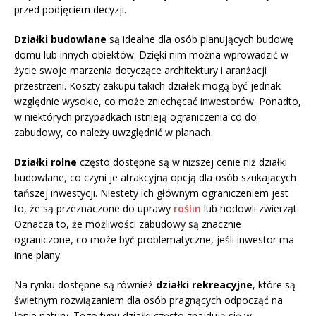
przed podjęciem decyzji.
Działki budowlane
są idealne dla osób planujących budowę
domu lub innych obiektów. Dzięki nim można wprowadzić w
życie swoje marzenia dotyczące architektury i aranżacji
przestrzeni. Koszty zakupu takich działek mogą być jednak
względnie wysokie, co może zniechęcać inwestorów. Ponadto,
w niektórych przypadkach istnieją ograniczenia co do
zabudowy, co należy uwzględnić w planach.
Działki rolne
często dostępne są w niższej cenie niż działki
budowlane, co czyni je atrakcyjną opcją dla osób szukających
tańszej inwestycji. Niestety ich głównym ograniczeniem jest
to, że są przeznaczone do uprawy
roślin
lub hodowli zwierząt.
Oznacza to, że możliwości zabudowy są znacznie
ograniczone, co może być problematyczne, jeśli inwestor ma
inne plany.
Na rynku dostępne są również
działki rekreacyjne
, które są
świetnym rozwiązaniem dla osób pragnących odpocząć na
łonie natury. Tego typu działki często znajdują się w