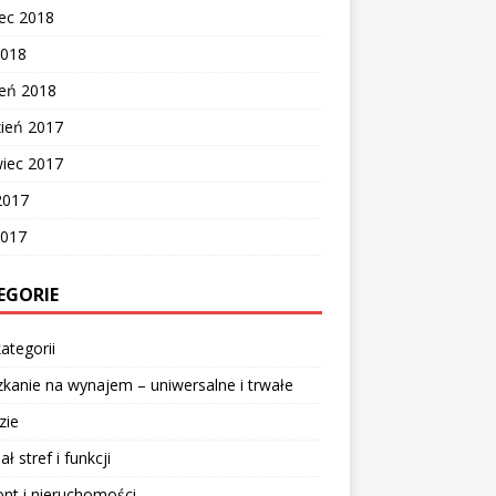
ec 2018
2018
zeń 2018
zień 2017
wiec 2017
2017
2017
EGORIE
ategorii
kanie na wynajem – uniwersalne i trwałe
zie
ał stref i funkcji
nt i nieruchomości