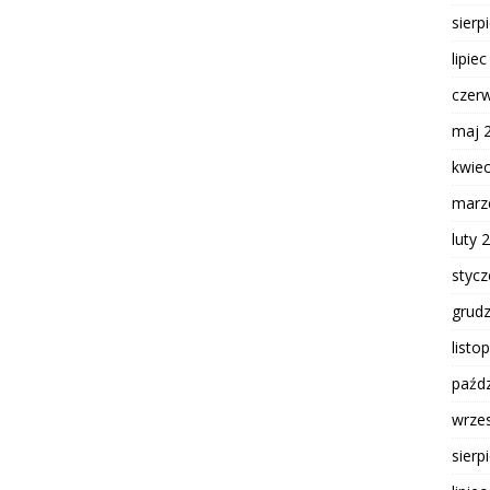
sierp
lipie
czer
maj 
kwie
marz
luty 
styc
grud
listo
paźdz
wrze
sierp