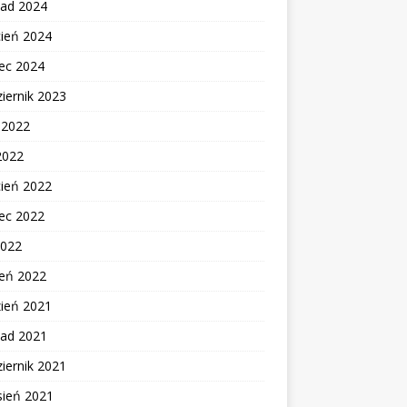
pad 2024
cień 2024
ec 2024
iernik 2023
c 2022
2022
cień 2022
ec 2022
2022
zeń 2022
zień 2021
pad 2021
iernik 2021
sień 2021