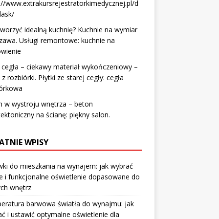
://www.extrakursrejestratorkimedycznej.pl/d
lask/
tworzyć idealną kuchnię? Kuchnie na wymiar
zawa. Usługi remontowe: kuchnie na
wienie
 cegła – ciekawy materiał wykończeniowy –
 z rozbiórki. Płytki ze starej cegły: cegła
iórkowa
 w wystroju wnętrza – beton
tektoniczny na ścianę: piękny salon.
ATNIE WPISY
ki do mieszkania na wynajem: jak wybrać
e i funkcjonalne oświetlenie dopasowane do
ych wnętrz
eratura barwowa światła do wynajmu: jak
ć i ustawić optymalne oświetlenie dla