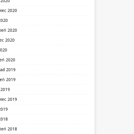
c 2020
wiec 2020
2020
cień 2020
ec 2020
2020
zeń 2020
pad 2019
ień 2019
c 2019
wiec 2019
2019
2018
cień 2018