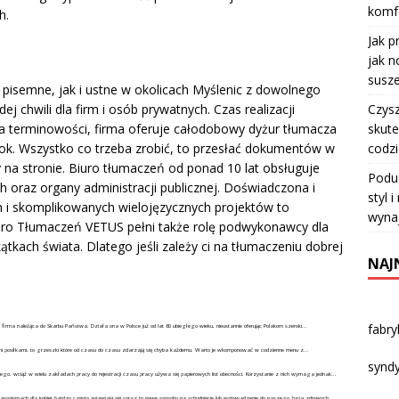
komfo
h.
Jak p
jak n
susze
pisemne, jak i ustne w okolicach Myślenic z dowolnego
Czysz
j chwili dla firm i osób prywatnych. Czas realizacji
skute
a terminowości, firma oferuje całodobowy dyżur tłumacza
codz
 rok. Wszystko co trzeba zrobić, to przesłać dokumentów w
 na stronie. Biuro tłumaczeń od ponad 10 lat obsługuje
Podu
h oraz organy administracji publicznej. Doświadczona i
styl 
h i skomplikowanych wielojęzycznych projektów to
wyna
uro Tłumaczeń VETUS pełni także rolę podwykonawcy dla
tkach świata. Dlatego jeśli zależy ci na tłumaczeniu dobrej
NAJ
fabr
o firma należąca do Skarbu Państwa. Działa ona w Polsce już od lat 60 ubiegłego wieku, nieustannie oferując Polakom szeroki...
i posiłkami, to grzeszki które od czasu do czasu zdarzają się chyba każdemu. Warto je wkomponować w codzienne menu z...
syndy
ego, wciąż w wielu zakładach pracy do rejestracji czasu pracy używa się papierowych list obecności. Korzystanie z nich wymaga jednak...
asopismach dla kobiet bardzo często pojawiają się coraz to nowe sposoby na schudnięcie lub wprowadzenie do naszego życia zdrowych...