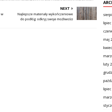
ARC
NEXT
u w
Najlepsze materiały wykończeniowe
sierp
do podłóg: odkryj swoje możliwości
lipie
czer
maj 
kwie
marz
luty 
grud
paźdz
lipie
marz
styc