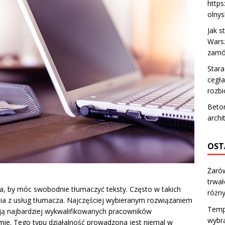
https
olnys
Jak s
Wars
zamó
Stara
cegła
rozb
Beton
archi
OST
Żarów
trwał
ka, by móc swobodnie tłumaczyć teksty. Często w takich
różn
ia z usług tłumacza. Najczęściej wybieranym rozwiązaniem
Temp
ają najbardziej wykwalifikowanych pracowników
wybra
ie. Tego typu działalność prowadzona jest niemal w