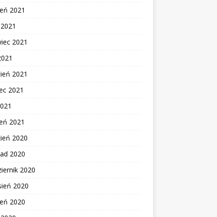
ień 2021
c 2021
wiec 2021
2021
cień 2021
ec 2021
2021
zeń 2021
zień 2020
pad 2020
iernik 2020
sień 2020
ień 2020