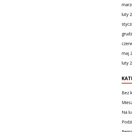
marz
luty 
styc
grud
czer
maj 
luty 
KAT
Bez k
Miesz
Na lu
Podzi
Remo