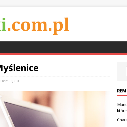
yślenice
luzie
0
REM
Mano
które
Char