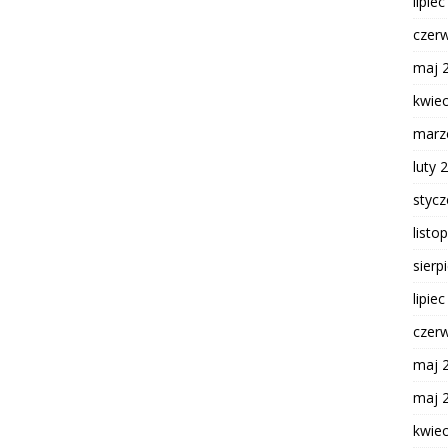
lipie
czer
maj 
kwie
marz
luty 
styc
listo
sierp
lipie
czer
maj 
maj 
kwie