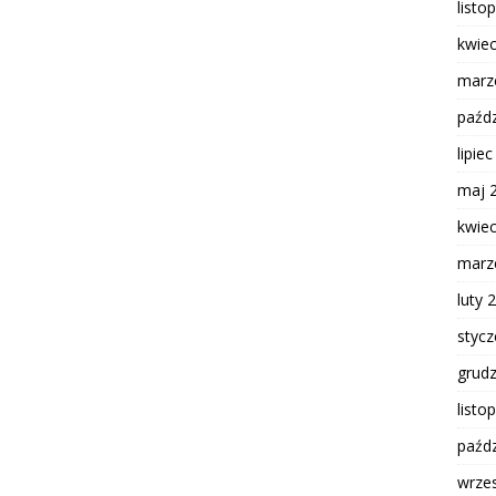
listo
kwie
marz
paźdz
lipie
maj 
kwie
marz
luty 
styc
grud
listo
paźdz
wrze