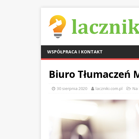
WSPÓŁPRACA I KONTAKT
Biuro Tłumaczeń M
30 sierpnia 2020
laczniki.com.pl
Na 