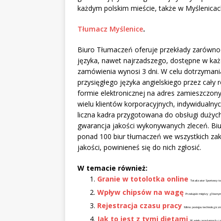
każdym polskim mieście, także w Myślenicac
Tłumacz Myślenice
.
Biuro Tłumaczeń oferuje przekłady zarówno 
języka, nawet najrzadszego, dostępne w każde
zamówienia wynosi 3 dni. W celu dotrzymani
przysięgłego języka angielskiego przez cały
formie elektronicznej na adres zamieszczony
wielu klientów korporacyjnych, indywidualnyc
liczna kadra przygotowana do obsługi dużyc
gwarancja jakości wykonywanych zleceń. Bi
ponad 100 biur tłumaczeń we wszystkich zaką
jakości, powinieneś się do nich zgłosić.
W temacie również:
Granie w totolotka online
Totalizator Sportowy t
Wpływ chipsów na wagę
Przekąski między głównym
Rejestracja czasu pracy
Mimo postępu technologiczn
Jak to jest z tymi dietami
W wielu popularnych cz