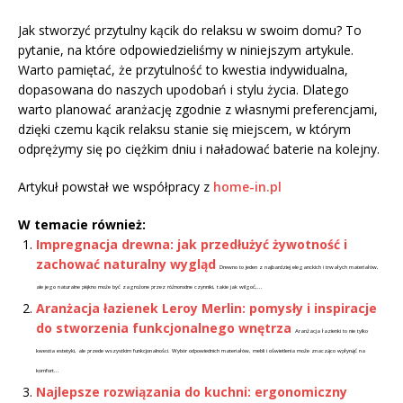
Jak stworzyć przytulny kącik do relaksu w swoim domu? To
pytanie, na które odpowiedzieliśmy w niniejszym artykule.
Warto pamiętać, że przytulność to kwestia indywidualna,
dopasowana do naszych upodobań i stylu życia. Dlatego
warto planować aranżację zgodnie z własnymi preferencjami,
dzięki czemu kącik relaksu stanie się miejscem, w którym
odprężymy się po ciężkim dniu i naładować baterie na kolejny.
Artykuł powstał we współpracy z
home-in.pl
W temacie również:
Impregnacja drewna: jak przedłużyć żywotność i
zachować naturalny wygląd
Drewno to jeden z najbardziej eleganckich i trwałych materiałów,
ale jego naturalne piękno może być zagrożone przez różnorodne czynniki, takie jak wilgoć,...
Aranżacja łazienek Leroy Merlin: pomysły i inspiracje
do stworzenia funkcjonalnego wnętrza
Aranżacja łazienki to nie tylko
kwestia estetyki, ale przede wszystkim funkcjonalności. Wybór odpowiednich materiałów, mebli i oświetlenia może znacząco wpłynąć na
komfort...
Najlepsze rozwiązania do kuchni: ergonomiczny