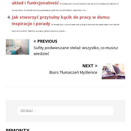
układ i funkcjonalność
W dzisiejszych czasach kuchnia staje się coraz ważniejszym miejscem w
naszym domu. To właśnie tutaj przygotowujemy posiłki dla naszych bliskich, spędzamy czas...
Jak stworzyć przytulny kącik do pracy w domu:
inspiracje i porady
W dzisiejszych czasach wiele osób pracuje w domu lub potrzebuje miejsca do nauki lub
twórczych działań. Niektórzy pracują w pełnym wymiarze godzin,...
PREVIOUS
Sufity podwieszane stelaż: wszystko, co musisz
wiedzieć
NEXT
Biuro Tłumaczeń Myślenice
REMONTY