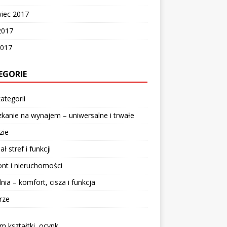
wiec 2017
2017
2017
EGORIE
ategorii
kanie na wynajem – uniwersalne i trwałe
zie
ał stref i funkcji
nt i nieruchomości
lnia – komfort, cisza i funkcja
rze
 kształtki, ocynk