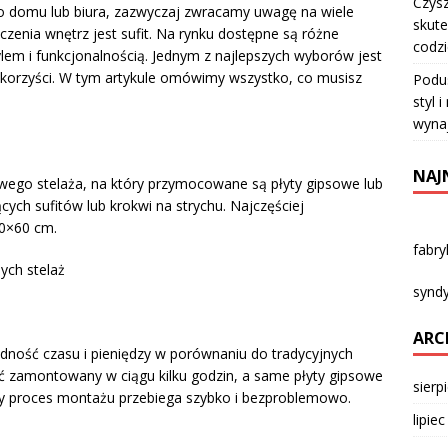
Czysz
 domu lub biura, zazwyczaj zwracamy uwagę na wiele
skute
enia wnętrz jest sufit. Na rynku dostępne są różne
codz
lem i funkcjonalnością. Jednym z najlepszych wyborów jest
le korzyści. W tym artykule omówimy wszystko, co musisz
Podu
styl 
wyna
NAJ
owego stelaża, na który przymocowane są płyty gipsowe lub
cych sufitów lub krokwi na strychu. Najczęściej
0×60 cm.
fabr
ych stelaż
syndy
ARC
ędność czasu i pieniędzy w porównaniu do tradycyjnych
ć zamontowany w ciągu kilku godzin, a same płyty gipsowe
sierp
cały proces montażu przebiega szybko i bezproblemowo.
lipie