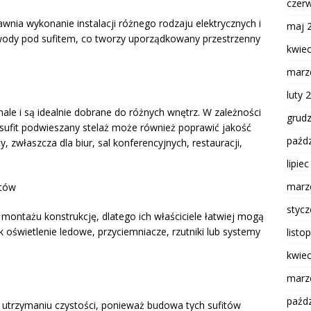
czer
nia wykonanie instalacji różnego rodzaju elektrycznych i
maj 
ewody pod sufitem, co tworzy uporządkowany przestrzenny
kwie
marz
luty 
ale i są idealnie dobrane do różnych wnętrz. W zależności
grud
 sufit podwieszany stelaż może również poprawić jakość
paźdz
y, zwłaszcza dla biur, sal konferencyjnych, restauracji,
lipie
marz
ntów
styc
 montażu konstrukcję, dlatego ich właściciele łatwiej mogą
 oświetlenie ledowe, przyciemniacze, rzutniki lub systemy
listo
kwie
marz
paźdz
w utrzymaniu czystości, ponieważ budowa tych sufitów