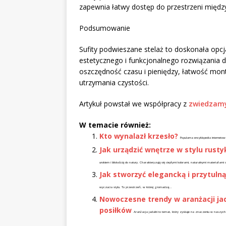
zapewnia łatwy dostęp do przestrzeni międz
Podsumowanie
Sufity podwieszane stelaż to doskonała opcj
estetycznego i funkcjonalnego rozwiązania dl
oszczędność czasu i pieniędzy, łatwość mont
utrzymania czystości.
Artykuł powstał we współpracy z
zwiedzamy
W temacie również:
Kto wynalazł krzesło?
Popularna encyklopedia internetow
Jak urządzić wnętrze w stylu rust
urokiem i bliskością do natury. Charakteryzują się ciepłymi kolorami, naturalnymi materiałami 
Jak stworzyć elegancką i przytulną
wyczucia stylu. To przestrzeń, w której gromadzą...
Nowoczesne trendy w aranżacji jad
posiłków
Aranżacja jadalni to temat, który zyskuje na znaczeniu w naszych