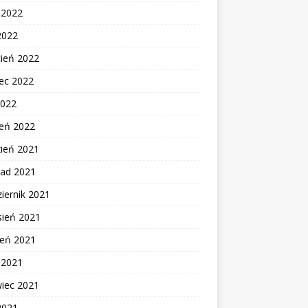
c 2022
2022
cień 2022
ec 2022
2022
zeń 2022
zień 2021
pad 2021
iernik 2021
sień 2021
ień 2021
c 2021
wiec 2021
2021