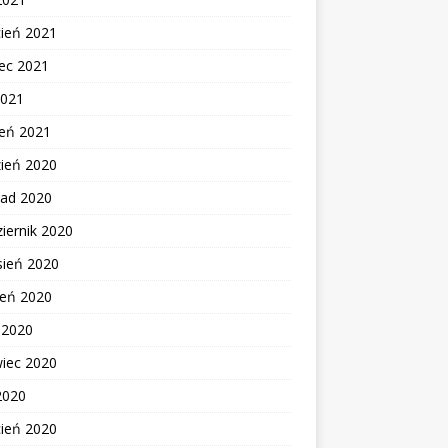
cień 2021
ec 2021
2021
zeń 2021
zień 2020
pad 2020
iernik 2020
sień 2020
ień 2020
c 2020
wiec 2020
2020
cień 2020