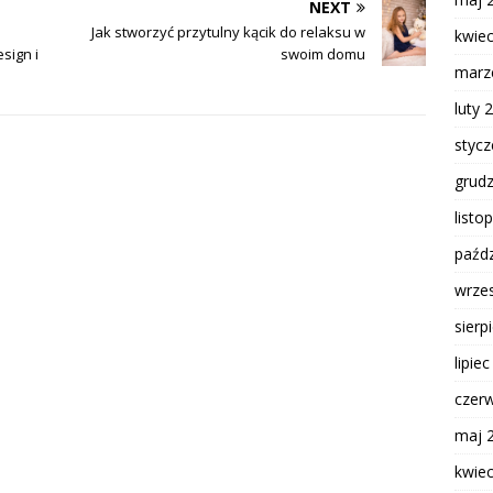
NEXT
Jak stworzyć przytulny kącik do relaksu w
kwie
sign i
swoim domu
marz
luty 
styc
grud
listo
paźdz
wrze
sierp
lipie
czer
maj 
kwie