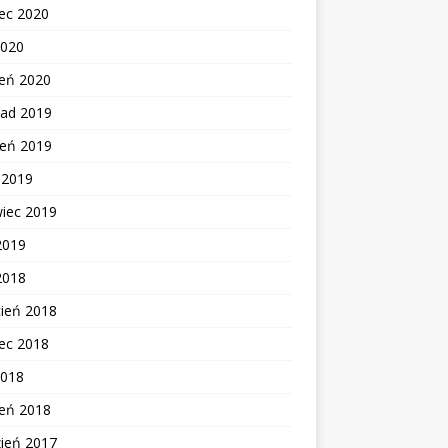
ec 2020
2020
zeń 2020
pad 2019
ień 2019
c 2019
wiec 2019
2019
2018
cień 2018
ec 2018
2018
zeń 2018
zień 2017