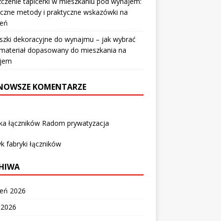
czenie tapicerki w mieszkaniu pod wynajem:
czne metody i praktyczne wskazówki na
ień
szki dekoracyjne do wynajmu – jak wybrać
i materiał dopasowany do mieszkania na
jem
NOWSZE KOMENTARZE
yka łączników Radom prywatyzacja
k fabryki łączników
HIWA
ień 2026
c 2026