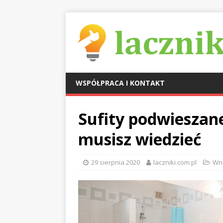
WSPÓŁPRACA I KONTAKT
Sufity podwieszane
musisz wiedzieć
29 sierpnia 2020
laczniki.com.pl
Wn