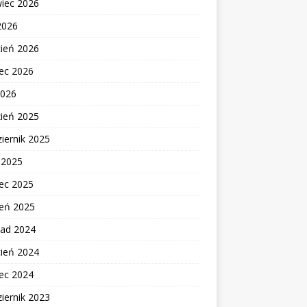
wiec 2026
2026
cień 2026
ec 2026
2026
zień 2025
iernik 2025
c 2025
ec 2025
zeń 2025
pad 2024
cień 2024
ec 2024
iernik 2023