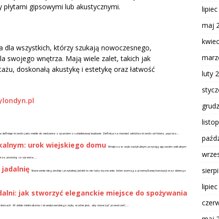
y płytami gipsowymi lub akustycznymi.
lipie
maj 
kwie
a dla wszystkich, którzy szukają nowoczesnego,
marz
a swojego wnętrza. Mają wiele zalet, takich jak
ażu, doskonałą akustykę i estetykę oraz łatwość
luty 
styc
londyn.pl
grud
listo
a definiuje krzesło jako meble do siedzenia z oparciem o szkieletowej budowie. Definicja ta również odróżnia krzesło od fotela, poprzez...
paźdz
ykalnym: urok wiejskiego domu
Wnętrza w stylu rustykalnym przyciągają swoim unikalnym
wrze
oraz prostotą, co sprawia,...
 jadalnię
sierp
Stworzenie eleganckiej i przytulnej jadalni to nie lada wyzwanie, które wymaga przemyślanej koncepcji oraz dobrego
lipie
alni: jak stworzyć eleganckie miejsce do spożywania
czer
 domach. W dobie minimalizmu i skandynawskiego stylu, ważne jest, aby stworzyć przestrzeń,...
maj 