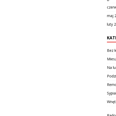
czer
maj 
luty 
KAT
Bez k
Miesz
Na lu
Podzi
Remo
Sypia
Wnęt
Radom