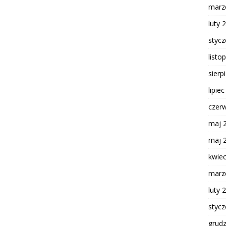
marz
luty 
styc
listo
sierp
lipie
czer
maj 
maj 
kwie
marz
luty 
styc
grud