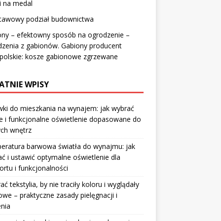
i na medal
tawowy podział budownictwa
ony – efektowny sposób na ogrodzenie –
dzenia z gabionów. Gabiony producent
polskie: kosze gabionowe zgrzewane
ATNIE WPISY
ki do mieszkania na wynajem: jak wybrać
e i funkcjonalne oświetlenie dopasowane do
ych wnętrz
eratura barwowa światła do wynajmu: jak
ć i ustawić optymalne oświetlenie dla
rtu i funkcjonalności
rać tekstylia, by nie traciły koloru i wyglądały
owe – praktyczne zasady pielęgnacji i
nia