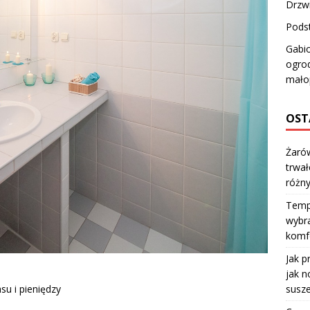
Drzw
Pods
Gabi
ogro
mało
OST
Żarów
trwał
różn
Temp
wybra
komfo
Jak p
jak n
susze
su i pieniędzy