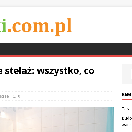
 stelaż: wszystko, co
REM
ętrze
0
Taras
Budo
wart