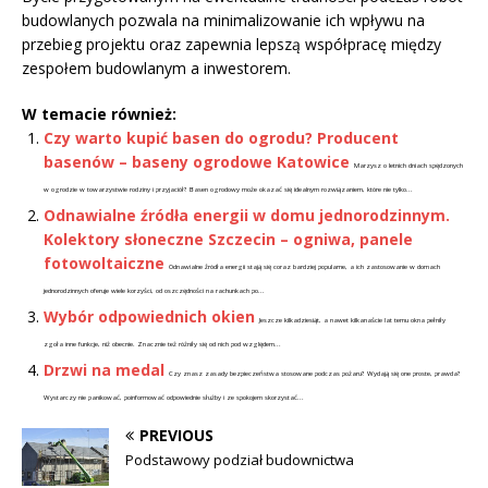
budowlanych pozwala na minimalizowanie ich wpływu na
przebieg projektu oraz zapewnia lepszą współpracę między
zespołem budowlanym a inwestorem.
W temacie również:
Czy warto kupić basen do ogrodu? Producent
basenów – baseny ogrodowe Katowice
Marzysz o letnich dniach spędzonych
w ogrodzie w towarzystwie rodziny i przyjaciół? Basen ogrodowy może okazać się idealnym rozwiązaniem, które nie tylko...
Odnawialne źródła energii w domu jednorodzinnym.
Kolektory słoneczne Szczecin – ogniwa, panele
fotowoltaiczne
Odnawialne źródła energii stają się coraz bardziej popularne, a ich zastosowanie w domach
jednorodzinnych oferuje wiele korzyści, od oszczędności na rachunkach po...
Wybór odpowiednich okien
Jeszcze kilkadziesiąt, a nawet kilkanaście lat temu okna pełniły
zgoła inne funkcje, niż obecnie. Znacznie też różniły się od nich pod względem...
Drzwi na medal
Czy znasz zasady bezpieczeństwa stosowane podczas pożaru? Wydają się one proste, prawda?
Wystarczy nie panikować, poinformować odpowiednie służby i ze spokojem skorzystać...
PREVIOUS
Podstawowy podział budownictwa