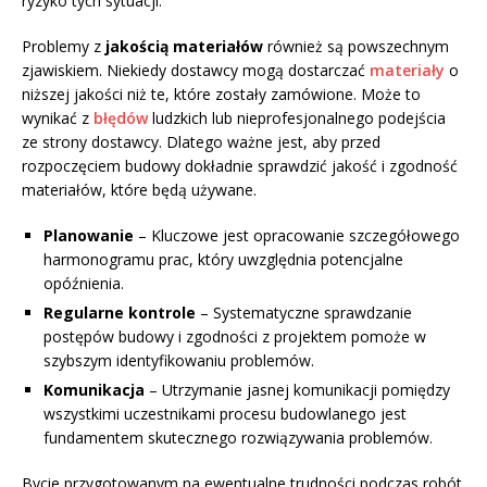
ryzyko tych sytuacji.
Problemy z
jakością materiałów
również są powszechnym
zjawiskiem. Niekiedy dostawcy mogą dostarczać
materiały
o
niższej jakości niż te, które zostały zamówione. Może to
wynikać z
błędów
ludzkich lub nieprofesjonalnego podejścia
ze strony dostawcy. Dlatego ważne jest, aby przed
rozpoczęciem budowy dokładnie sprawdzić jakość i zgodność
materiałów, które będą używane.
Planowanie
– Kluczowe jest opracowanie szczegółowego
harmonogramu prac, który uwzględnia potencjalne
opóźnienia.
Regularne kontrole
– Systematyczne sprawdzanie
postępów budowy i zgodności z projektem pomoże w
szybszym identyfikowaniu problemów.
Komunikacja
– Utrzymanie jasnej komunikacji pomiędzy
wszystkimi uczestnikami procesu budowlanego jest
fundamentem skutecznego rozwiązywania problemów.
Bycie przygotowanym na ewentualne trudności podczas robót