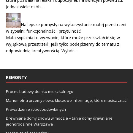
która pozwala na relaks i odpoczynek na świeżym powietrzu.
Jednak wiele osób …
Najlepsze pomysły na wykorzystanie małej przestrzeni
w sypialni: funkcjonalność i przytulność
Mała sypialnia to wyzwanie, które może przekształcić się w
wyjątkową przestrzeń, jeśli tylko podejdziemy do tematu z
odpowiednią kreatywnością. Wybór …
REMONTY
Proces budowy domku mieszkalnego
Manometria przemysłowa: kluczowe informacje, które musisz znać
Prowadzenie robót budowlanych
Drewniane domy znowu w modzie – tanie domy drewniane
jednorodzinne Warszawa
Mocna gałąź gospodarki