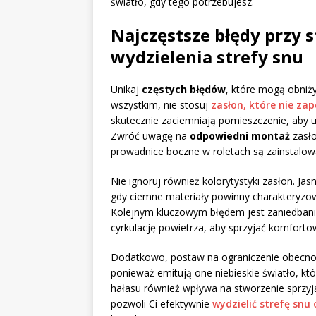
światło, gdy tego potrzebujesz.
Najczęstsze błędy przy 
wydzielenia strefy snu
Unikaj
częstych błędów
, które mogą obniży
wszystkim, nie stosuj
zasłon, które nie zap
skutecznie zaciemniają pomieszczenie, aby u
Zwróć uwagę na
odpowiedni montaż
zasło
prowadnice boczne w roletach są zainstalow
Nie ignoruj również kolorytystyki zasłon. J
gdy ciemne materiały powinny charakteryzo
Kolejnym kluczowym błędem jest zaniedbani
cyrkulację powietrza, aby sprzyjać komfort
Dodatkowo, postaw na ograniczenie obecnośc
ponieważ emitują one niebieskie światło, k
hałasu również wpływa na stworzenie sprzy
pozwoli Ci efektywnie
wydzielić strefę snu 