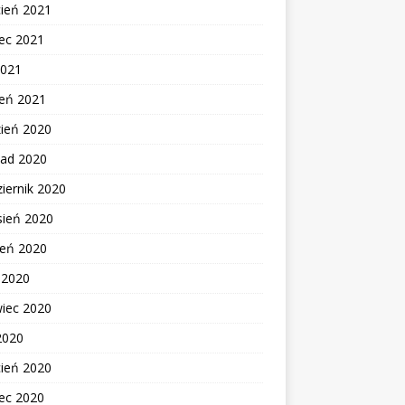
cień 2021
ec 2021
2021
zeń 2021
zień 2020
pad 2020
iernik 2020
sień 2020
ień 2020
c 2020
wiec 2020
2020
cień 2020
ec 2020