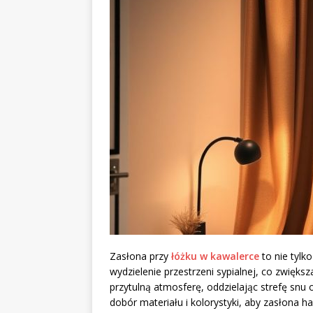
Zasłona przy
łóżku w kawalerce
to nie tylk
wydzielenie przestrzeni sypialnej, co zwięks
przytulną atmosferę, oddzielając strefę snu
dobór materiału i kolorystyki, aby zasłona 