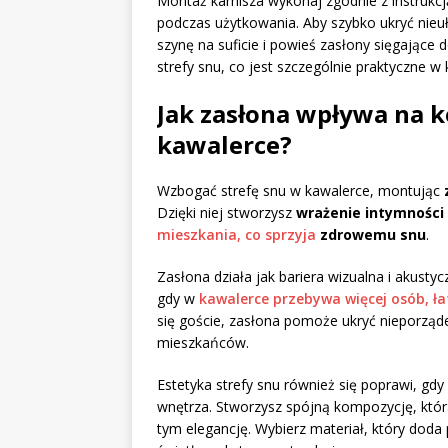
Montaż karnisza wykonaj zgodnie z instrukcj
podczas użytkowania. Aby szybko ukryć nieuł
szynę na suficie i powieś zasłony sięgające 
strefy snu, co jest szczególnie praktyczne w
Jak zasłona wpływa na k
kawalerce?
Wzbogać strefę snu w kawalerce, montując
Dzięki niej stworzysz
wrażenie intymności
mieszkania, co sprzyja
zdrowemu snu
.
Zasłona działa jak bariera wizualna i akust
gdy w
kawalerce przebywa więcej osób, ła
się goście, zasłona pomoże ukryć nieporząd
mieszkańców.
Estetyka strefy snu również się poprawi, gd
wnętrza. Stworzysz spójną kompozycję, która
tym elegancję. Wybierz materiał, który doda 