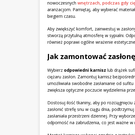
nowoczesnych
wnętrzach, podczas gdy ci
aranżacjom. Pamiętaj, aby wybierać materiały
biegiem czasu.
Aby zwiększyć komfort, zainwestuj w zasłony
stworzą przytulną atmosferę w sypialni. Odpo
również poprawi ogólne wrażenie estetyczne
Jak zamontować zasłonę
Wybierz
odpowiedni karnisz
lub drążek suf
ciężaru zasłon. Zamontuj karnisz bezpośredn
umożliwiała swobodne zasłanianie od sufitu 
zwiększa optyczne poczucie wydzielenia przes
Dostosuj ilość tkaniny, aby po rozciągnięciu 
zasłonić strefę snu w ciągu dnia, podtrzymu
zasłaniała przestrzeni dziennej. Przy wybor
odporność na zabrudzenia, co jest ważne w 