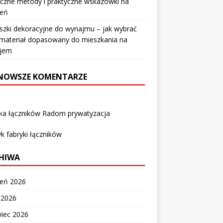
czne metody i praktyczne wskazówki na
ień
szki dekoracyjne do wynajmu – jak wybrać
i materiał dopasowany do mieszkania na
jem
NOWSZE KOMENTARZE
yka łączników Radom prywatyzacja
k fabryki łączników
HIWA
ień 2026
c 2026
wiec 2026