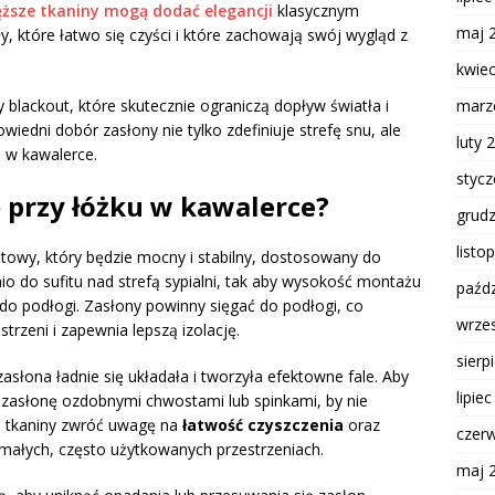
ęższe tkaniny mogą dodać elegancji
klasycznym
maj 
, które łatwo się czyści i które zachowają swój wygląd z
kwie
marz
 blackout, które skutecznie ograniczą dopływ światła i
wiedni dobór zasłony nie tylko zdefiniuje strefę snu, ale
luty 
 w kawalerce.
styc
 przy łóżku w kawalerce?
grud
listo
itowy, który będzie mocny i stabilny, dostosowany do
io do sufitu nad strefą sypialni, tak aby wysokość montażu
paźdz
do podłogi. Zasłony powinny sięgać do podłogi, co
wrze
trzeni i zapewnia lepszą izolację.
sierp
zasłona ładnie się układała i tworzyła efektowne fale. Aby
lipie
j zasłonę ozdobnymi chwostami lub spinkami, by nie
ze tkaniny zwróć uwagę na
łatwość czyszczenia
oraz
czer
małych, często użytkowanych przestrzeniach.
maj 