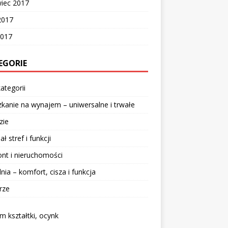
wiec 2017
2017
2017
EGORIE
ategorii
kanie na wynajem – uniwersalne i trwałe
zie
ał stref i funkcji
nt i nieruchomości
lnia – komfort, cisza i funkcja
rze
 kształtki, ocynk