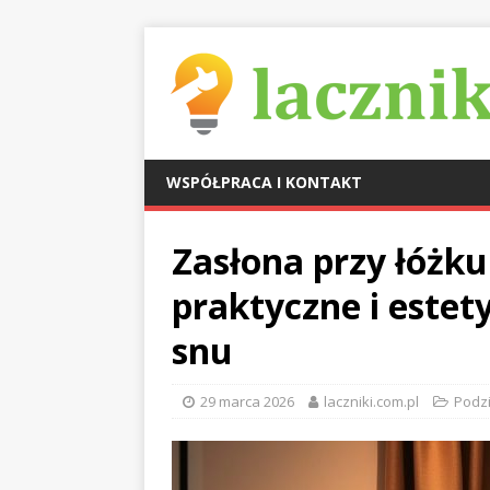
WSPÓŁPRACA I KONTAKT
Zasłona przy łóżk
praktyczne i estet
snu
29 marca 2026
laczniki.com.pl
Podzia