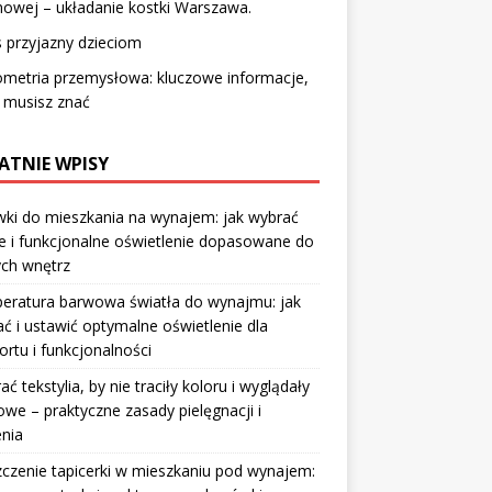
owej – układanie kostki Warszawa.
 przyjazny dzieciom
metria przemysłowa: kluczowe informacje,
 musisz znać
ATNIE WPISY
ki do mieszkania na wynajem: jak wybrać
e i funkcjonalne oświetlenie dopasowane do
ych wnętrz
eratura barwowa światła do wynajmu: jak
ć i ustawić optymalne oświetlenie dla
rtu i funkcjonalności
rać tekstylia, by nie traciły koloru i wyglądały
owe – praktyczne zasady pielęgnacji i
nia
czenie tapicerki w mieszkaniu pod wynajem: