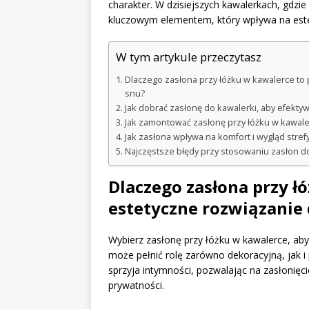
charakter. W dzisiejszych kawalerkach, gdzie
kluczowym elementem, który wpływa na este
W tym artykule przeczytasz
Dlaczego zasłona przy łóżku w kawalerce to 
snu?
Jak dobrać zasłonę do kawalerki, aby efekty
Jak zamontować zasłonę przy łóżku w kawal
Jak zasłona wpływa na komfort i wygląd stre
Najczęstsze błędy przy stosowaniu zasłon do
Dlaczego zasłona przy ł
estetyczne rozwiązanie 
Wybierz zasłonę przy łóżku w kawalerce, aby 
może pełnić rolę zarówno dekoracyjną, jak i 
sprzyja intymności, pozwalając na zasłonięc
prywatności.