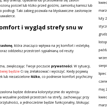
ą, aby uniknąć opadania lub przesuwania się zasłon
kwie
ożoną pościel lub łóżko przed gośćmi, zamontuj karnisz lub
marz
do podłogi. Taki zabieg pozwala na błyskawiczne zasłonięcie
 kawalerce.
luty 
omfort i wygląd strefy snu w
styc
grud
listo
zasłonę
, która znacząco wpływa na jej komfort i estetykę.
paźdz
oraz oddzielisz przestrzeń sypialnianą od reszty
wrze
sierp
yczna, zwiększając Twoje poczucie
prywatności
. W sytuacji,
twiej będzie
Ci się zrelaksować i wyciszyć. Kiedy pojawią
lipie
ek lub niezaścielone
łóżko
, co podniesie komfort psychiczny
czer
maj 
y zasłona będzie dobrana kolorystycznie do wystroju
kwie
 wizualnie podzieli przestrzeń na strefy, zachowując przy
przytulności, a jednocześnie będzie funkcjonalny, blokując
marz