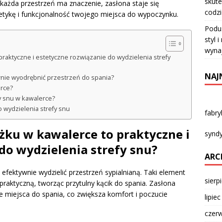
skute
 każda przestrzeń ma znaczenie, zasłona staje się
codz
tykę i funkcjonalność twojego miejsca do wypoczynku.
Podu
styl 
wyna
praktyczne i estetyczne rozwiązanie do wydzielenia strefy
NAJ
wnie wyodrębnić przestrzeń do spania?
erce?
fy snu w kawalerce?
 wydzielenia strefy snu
fabr
óżku w kawalerce to praktyczne i
syndy
do wydzielenia strefy snu?
ARC
efektywnie wydzielić przestrzeń sypialnianą. Taki element
sierp
praktyczną, tworząc przytulny kącik do spania. Zasłona
ie miejsca do spania, co zwiększa komfort i poczucie
lipie
czer