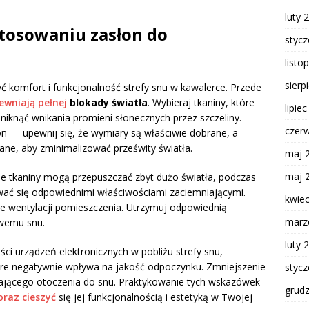
luty 
stosowaniu zasłon do
styc
listo
sierp
ć komfort i funkcjonalność strefy snu w kawalerce. Przede
ewniają pełnej
blokady światła
. Wybieraj tkaniny, które
lipie
niknąć wnikania promieni słonecznych przez szczeliny.
czer
n — upewnij się, że wymiary są właściwie dobrane, a
ane, aby zminimalizować prześwity światła.
maj 
maj 
asne tkaniny mogą przepuszczać zbyt dużo światła, podczas
wać się odpowiednimi właściwościami zaciemniającymi.
kwie
e wentylacji pomieszczenia. Utrzymuj odpowiednią
marz
owemu snu.
luty 
i urządzeń elektronicznych w pobliżu strefy snu,
tóre negatywnie wpływa na jakość odpoczynku. Zmniejszenie
styc
jającego otoczenia do snu. Praktykowanie tych wskazówek
grud
oraz cieszyć
się jej funkcjonalnością i estetyką w Twojej