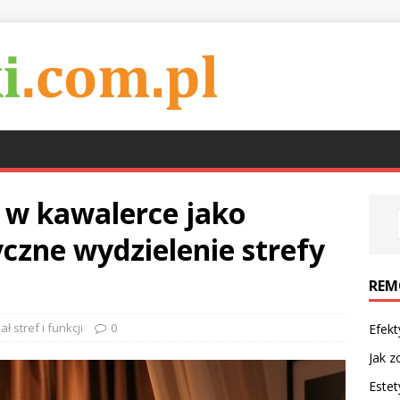
u w kawalerce jako
yczne wydzielenie strefy
REM
ł stref i funkcji
0
Efekt
Jak z
Estet