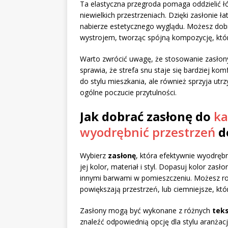
Ta elastyczna przegroda pomaga oddzielić łó
niewielkich przestrzeniach. Dzięki zasłonie 
nabierze estetycznego wyglądu. Możesz dobr
wystrojem, tworząc spójną kompozycję, któr
Warto zwrócić uwagę, że stosowanie zasłon
sprawia, że strefa snu staje się bardziej ko
do stylu mieszkania, ale również sprzyja u
ogólne poczucie przytulności.
Jak dobrać zasłonę do
ka
wyodrębnić przestrzeń
d
Wybierz
zasłonę
, która efektywnie wyodręb
jej kolor, materiał i styl. Dopasuj kolor zas
innymi barwami w pomieszczeniu. Możesz ro
powiększają przestrzeń, lub ciemniejsze, któ
Zasłony mogą być wykonane z różnych
teks
znaleźć odpowiednią opcję dla stylu aranżac