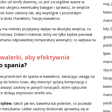
żko od strefy dziennej, co jest szczególnie ważne w
maj 
łatwo ukryjesz ewentualny bałagan i sprawisz, że wnętrze
kwie
ać kolor zasłony tak, aby współgrał z pozostałym
a doda charakteru Twojej kawalerce.
marz
luty 
y ma również pozytywny wpływ na akustykę wnętrza, co
mfortowa. Dobierz materiał, który nie tylko będzie pasował
grud
trzymaniu odpowiedniej temperatury wewnątrz, co wpływa na
paźdz
lipie
walerki, aby efektywnie
marz
o spania?
styc
nia przestrzeń do spania w kawalerce, zwracając uwagę na
listo
łony do koloru ścian, aby stworzyć spójną kompozycję z
kwie
zważyć zasłony w jasnych tonacjach, które optycznie
re dodają intymności strefie snu.
marz
paźdz
tyliów
, takich jak len, bawełna lub poliester, co pozwala
ji mieszkania. Lekkie zasłony doskonale sprawdzą się w
lipie