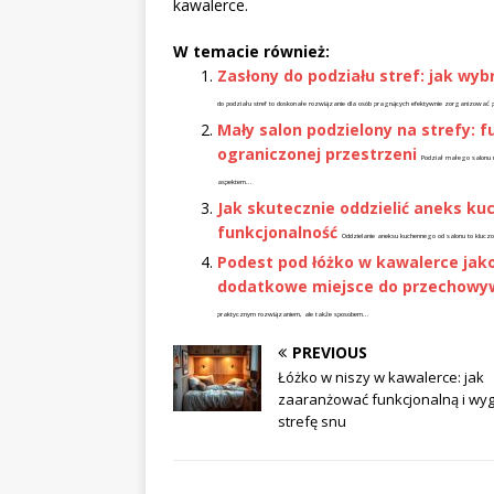
kawalerce.
W temacie również:
Zasłony do podziału stref: jak w
do podziału stref to doskonałe rozwiązanie dla osób pragnących efektywnie zorganizowa
Mały salon podzielony na strefy: f
ograniczonej przestrzeni
Podział małego salonu n
aspektem...
Jak skutecznie oddzielić aneks ku
funkcjonalność
Oddzielanie aneksu kuchennego od salonu to kluczow
Podest pod łóżko w kawalerce jako
dodatkowe miejsce do przechowy
praktycznym rozwiązaniem, ale także sposobem...
PREVIOUS
Łóżko w niszy w kawalerce: jak
zaaranżować funkcjonalną i wy
strefę snu