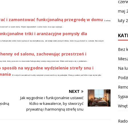
czer
maj 
ybrać i zamontować funkcjonalną przegrodę w domu
luty 
Zasłony
ć przestrzeń w swoim domu. Wybór odpowiednich zasłon może znacząco wpłynąć...
unkcjonalne triki i aranżacyjne pomysły dla
KAT
a funkcjonalne strefy może wydawać się skomplikowany, ale istnieje wiele prostych trików, które mogą ułatwić to zadanie. Kluczowym
Bez k
chenny od salonu, zachowując przestrzeń i
Miesz
y krok, który pozwala na stworzenie funkcjonalnej i estetycznej przestrzeni. Wiele osób boryka się z problemem...
 sposób na wygodne wydzielenie strefy snu i
Na lu
wania
W małych kawalerkach każdy centymetr przestrzeni liczy się podwójnie. Dlatego podest pod łóżko staje się nie tylko
Podzi
Remo
NEXT
Sypia
Jak wygodnie i funkcjonalnie ustawić
godną
łóżko w kawalerce, by stworzyć
Wnęt
prywatną i harmonijną strefę snu
Radom