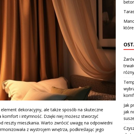
beton
Taras
Mano
które
OST
Żarów
trwał
różn
Temp
wybra
komfo
Jak p
o element dekoracyjny, ale także sposób na skuteczne
jak n
za komfort i intymność. Dzięki niej możesz stworzyć
susze
 od reszty mieszkania. Warto zwrócić uwagę na odpowiedni
Czysz
harmonizowała z wystrojem wnętrza, podkreślając jego