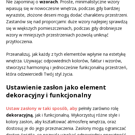
Nie zapominaj o
wzorach
. Proste, minimalistyczne wzory
wpasują się w nowoczesne wnętrza, podczas gdy bardziej
wyraziste, złożone deseni mogą dodać charakteru przestrzeni.
Zastanów się nad proporcjami: duże wzory najlepiej sprawdzą
się w większych pomieszczeniach, podczas gdy drobniejsze
wzory w mniejszych przestrzeniach pozwolą uniknąć
przytłoczenia.
Przeanalizuj, jak każdy z tych elementów wpłynie na estetykę
wnętrza. Używając odpowiednich kolorów, faktur i wzorów,
stworzysz harmonijną i jednocześnie funkcjonalną przestrzeń,
która odzwierciedli Twój styl życia.
Ustawienie zasłon jako element
dekoracyjny i funkcjonalny
Ustaw zasłony w taki sposób, aby
pełniły zarówno rolę
dekoracyjną
, jak i funkcjonalną. Wykorzystuj różne style i
kolory zasłon, aby kształtować atmosferę wnętrza, oraz
dostosuj je do jego przeznaczenia. Zasłony mogą ograniczać
dostęp światła, co pozwala uzyskać odpowiednią prywatność,