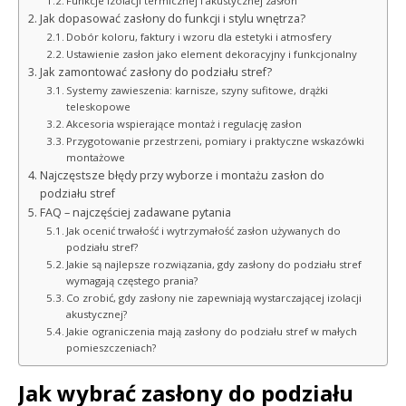
Funkcje izolacji termicznej i akustycznej zasłon
Jak dopasować zasłony do funkcji i stylu wnętrza?
Dobór koloru, faktury i wzoru dla estetyki i atmosfery
Ustawienie zasłon jako element dekoracyjny i funkcjonalny
Jak zamontować zasłony do podziału stref?
Systemy zawieszenia: karnisze, szyny sufitowe, drążki
teleskopowe
Akcesoria wspierające montaż i regulację zasłon
Przygotowanie przestrzeni, pomiary i praktyczne wskazówki
montażowe
Najczęstsze błędy przy wyborze i montażu zasłon do
podziału stref
FAQ – najczęściej zadawane pytania
Jak ocenić trwałość i wytrzymałość zasłon używanych do
podziału stref?
Jakie są najlepsze rozwiązania, gdy zasłony do podziału stref
wymagają częstego prania?
Co zrobić, gdy zasłony nie zapewniają wystarczającej izolacji
akustycznej?
Jakie ograniczenia mają zasłony do podziału stref w małych
pomieszczeniach?
Jak wybrać zasłony do podziału