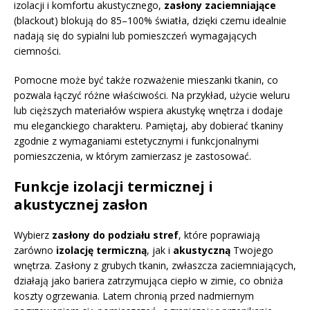
izolacji i komfortu akustycznego,
zasłony zaciemniające
(blackout) blokują do 85–100% światła, dzięki czemu idealnie
nadają się do sypialni lub pomieszczeń wymagających
ciemności.
Pomocne może być także rozważenie mieszanki tkanin, co
pozwala łączyć różne właściwości. Na przykład, użycie weluru
lub cięższych materiałów wspiera akustykę wnętrza i dodaje
mu eleganckiego charakteru. Pamiętaj, aby dobierać tkaniny
zgodnie z wymaganiami estetycznymi i funkcjonalnymi
pomieszczenia, w którym zamierzasz je zastosować.
Funkcje izolacji termicznej i
akustycznej zasłon
Wybierz
zasłony do podziału stref
, które poprawiają
zarówno
izolację termiczną
, jak i
akustyczną
Twojego
wnętrza. Zasłony z grubych tkanin, zwłaszcza zaciemniających,
działają jako bariera zatrzymująca ciepło w zimie, co obniża
koszty ogrzewania. Latem chronią przed nadmiernym