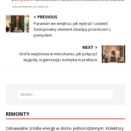
Wybór parawanu do wnętrza to często kluczowy krok w organizacji przestrzeni, który może znacząco poprawić
zarówno jej funkcjonalność, jak i estetykę. Aby...
PREVIOUS
Parawan we wnętrzu: jak wybrać i ustawić
funkcjonalny element dzielący przestrzeń z
pomysłem
NEXT
Strefa wejściowa w mieszkaniu: jak połączyć
wygodę, organizację i estetykę w praktyce
REMONTY
Odnawialne źródła energii w domu jednorodzinnym. Kolektory