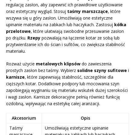
regulację zasłon, aby zapewnić ich prawidłowe użytkowanie
oraz estetyczny wygląd. Stosuj
taśmy marszczące
, które
wszywa się u góry zasłon. Umożliwiają one estetyczne
upinanie materiału na żabkach lub haczykach. Zastosuj
kółka
przelotowe
, które ułatwiają swobodne przesuwanie zasłon
po drążku.
Rzepy
pozwalają na łączenie kotar ze sobą lub
przytwierdzanie ich do ścian i sufitów, co zwiększa stabilność
materiału.
Rozważ użycie
metalowych klipsów
do zawieszenia
prostych zasłon bez taśmy. Wybierz
solidne szyny sufitowe
i
karnisze
, które zapewniają stabilność, szczególnie dla
cięższych kotar. Dodatkowe podpory lub mocowania szyn
zapobiegają wyginaniu się materiału wskutek dużej szerokości
i wagi zasłon. Karnisze dekoracyjne pełnią również funkcję
ozdobną, wpływając na estetykę całej aranżacji.
Akcesorium
Opis
Taśmy
Umożliwiają estetyczne upinanie
marszczące
materiału na żabkach lub haczykach.