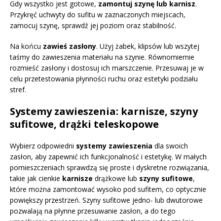
Gdy wszystko jest gotowe,
zamontuj szynę lub karnisz
.
Przykręć uchwyty do sufitu w zaznaczonych miejscach,
zamocuj szynę, sprawdź jej poziom oraz stabilność.
Na końcu
zawieś zasłony
. Użyj żabek, klipsów lub wszytej
taśmy do zawieszenia materiału na szynie. Równomiernie
rozmieść zasłony i dostosuj ich marszczenie. Przesuwaj je w
celu przetestowania płynności ruchu oraz estetyki podziału
stref.
Systemy zawieszenia: karnisze, szyny
sufitowe, drążki teleskopowe
Wybierz odpowiedni
systemy zawieszenia
dla swoich
zasłon, aby zapewnić ich funkcjonalność i estetykę. W małych
pomieszczeniach sprawdzą się proste i dyskretne rozwiązania,
takie jak cienkie
karnisze
drążkowe lub
szyny sufitowe
,
które można zamontować wysoko pod sufitem, co optycznie
powiększy przestrzeń. Szyny sufitowe jedno- lub dwutorowe
pozwalają na płynne przesuwanie zasłon, a do tego