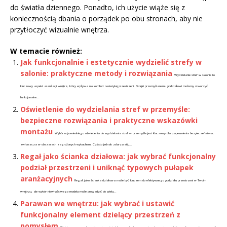
do światła dziennego. Ponadto, ich użycie wiąże się z
koniecznością dbania o porządek po obu stronach, aby nie
przytłoczyć wizualnie wnętrza.
W temacie również:
Jak funkcjonalnie i estetycznie wydzielić strefy w
salonie: praktyczne metody i rozwiązania
Wydzielanie stref w salonie to
kluczowy aspekt aranżacji wnętrz, który wpływa na komfort i estetykę przestrzeni. Dzięki przemyślanemu podziałowi możemy stworzyć
funkcjonalne...
Oświetlenie do wydzielania stref w przemyśle:
bezpieczne rozwiązania i praktyczne wskazówki
montażu
Wybór odpowiedniego oświetlenia do wydzielania stref w przemyśle jest kluczowy dla zapewnienia bezpieczeństwa,
zwłaszcza w obszarach zagrożonych wybuchem. Często jednak zdarza się,...
Regał jako ścianka działowa: jak wybrać funkcjonalny
podział przestrzeni i uniknąć typowych pułapek
aranżacyjnych
Regał jako ścianka działowa może być kluczem do efektywnego podziału przestrzeni w Twoim
wnętrzu, ale wybór niewłaściwego modelu może prowadzić do wielu...
Parawan we wnętrzu: jak wybrać i ustawić
funkcjonalny element dzielący przestrzeń z
pomysłem