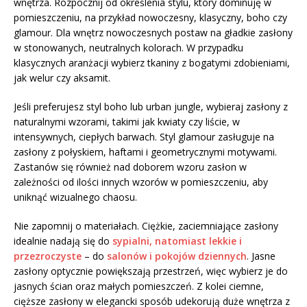
wnętrza. Rozpocznij od określenia stylu, który dominuję w
pomieszczeniu, na przykład nowoczesny, klasyczny, boho czy
glamour. Dla wnętrz nowoczesnych postaw na gładkie zasłony
w stonowanych, neutralnych kolorach. W przypadku
klasycznych aranżacji wybierz tkaniny z bogatymi zdobieniami,
jak welur czy aksamit.
Jeśli preferujesz styl boho lub urban jungle, wybieraj zasłony z
naturalnymi wzorami, takimi jak kwiaty czy liście, w
intensywnych, ciepłych barwach. Styl glamour zasługuje na
zasłony z połyskiem, haftami i geometrycznymi motywami.
Zastanów się również nad doborem wzoru zasłon w
zależności od ilości innych wzorów w pomieszczeniu, aby
uniknąć wizualnego chaosu.
Nie zapomnij o materiałach. Ciężkie, zaciemniające zasłony
idealnie nadają się do
sypialni, natomiast lekkie i
przezroczyste
– do
salonów i pokojów dziennych
. Jasne
zasłony optycznie powiększają przestrzeń, więc wybierz je do
jasnych ścian oraz małych pomieszczeń. Z kolei ciemne,
cięższe zasłony w elegancki sposób udekorują duże wnętrza z