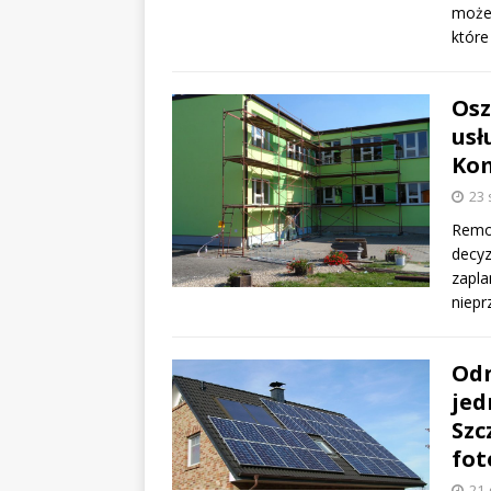
może 
które
Osz
usł
Ko
23 
Remon
decyz
zapla
niepr
Odn
jed
Szc
fot
21 