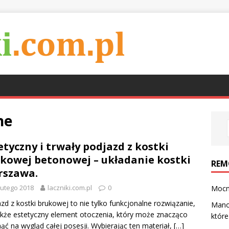
ne
etyczny i trwały podjazd z kostki
kowej betonowej – układanie kostki
REM
rszawa.
lutego 2018
laczniki.com.pl
0
Mocn
zd z kostki brukowej to nie tylko funkcjonalne rozwiązanie,
Mano
akże estetyczny element otoczenia, który może znacząco
które
ąć na wygląd całej posesji. Wybierając ten materiał,
[…]