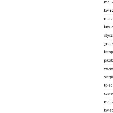
maj 
kwie
marz
luty 
styc
grud
listo
paźdz
wrze
sierp
lipie
czer
maj 
kwie