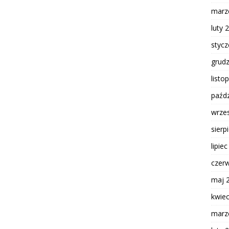
marz
luty 
styc
grud
listo
paźdz
wrze
sierp
lipie
czer
maj 
kwie
marz