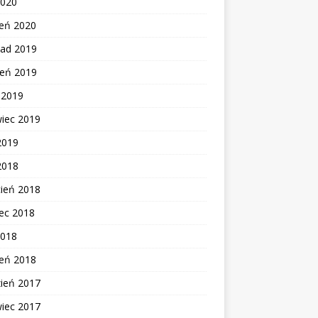
2020
zeń 2020
pad 2019
ień 2019
c 2019
wiec 2019
2019
2018
cień 2018
ec 2018
2018
zeń 2018
zień 2017
wiec 2017