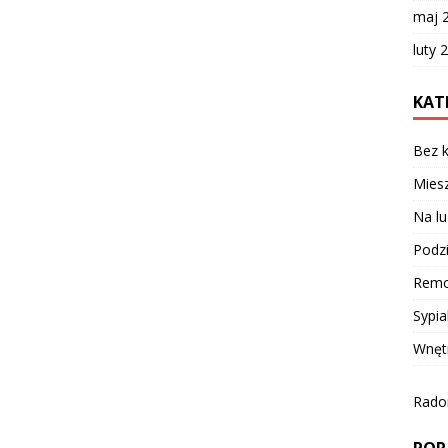
maj 
luty 
KAT
Bez k
Miesz
Na lu
Podzi
Remo
Sypia
Wnęt
Radom
POR