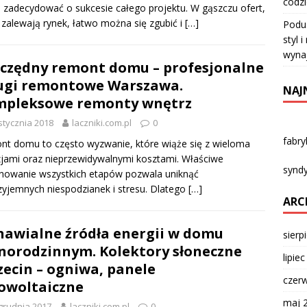
codz
zadecydować o sukcesie całego projektu. W gąszczu ofert,
 zalewają rynek, łatwo można się zgubić i
[…]
Podu
styl 
wyna
czędny remont domu – profesjonalne
ugi remontowe Warszawa.
NAJ
mpleksowe remonty wnętrz
stycznia 2018
laczniki.com.pl
0
fabr
t domu to często wyzwanie, które wiąże się z wieloma
jami oraz nieprzewidywalnymi kosztami. Właściwe
syndy
nowanie wszystkich etapów pozwala uniknąć
zyjemnych niespodzianek i stresu. Dlatego
[…]
ARC
awialne źródła energii w domu
sierp
norodzinnym. Kolektory słoneczne
lipie
zecin – ogniwa, panele
czer
owoltaiczne
maj 
grudnia 2017
laczniki.com.pl
0