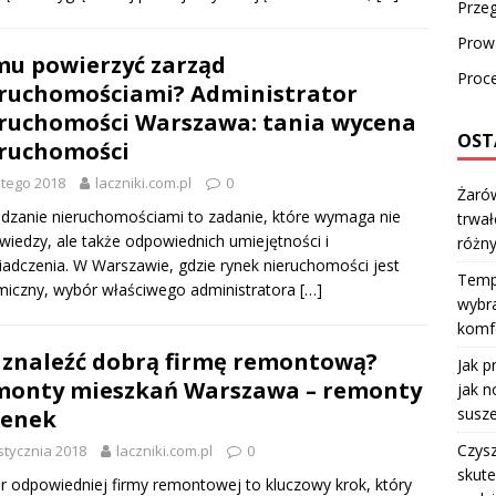
Prze
Prow
u powierzyć zarząd
Proc
ruchomościami? Administrator
ruchomości Warszawa: tania wycena
OST
ruchomości
utego 2018
laczniki.com.pl
0
Żarów
dzanie nieruchomościami to zadanie, które wymaga nie
trwał
 wiedzy, ale także odpowiednich umiejętności i
różn
adczenia. W Warszawie, gdzie rynek nieruchomości jest
Temp
iczny, wybór właściwego administratora
[…]
wybra
komfo
 znaleźć dobrą firmę remontową?
Jak p
onty mieszkań Warszawa – remonty
jak n
susze
ienek
Czysz
stycznia 2018
laczniki.com.pl
0
skute
 odpowiedniej firmy remontowej to kluczowy krok, który