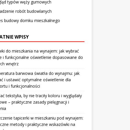
gląd typów węży gumowych
adzenie robót budowlanych
es budowy domku mieszkalnego
ATNIE WPISY
ki do mieszkania na wynajem: jak wybrać
e i funkcjonalne oświetlenie dopasowane do
ych wnętrz
eratura barwowa światła do wynajmu: jak
ć i ustawić optymalne oświetlenie dla
rtu i funkcjonalności
rać tekstylia, by nie traciły koloru i wyglądały
owe – praktyczne zasady pielęgnacji i
nia
czenie tapicerki w mieszkaniu pod wynajem:
czne metody i praktyczne wskazówki na