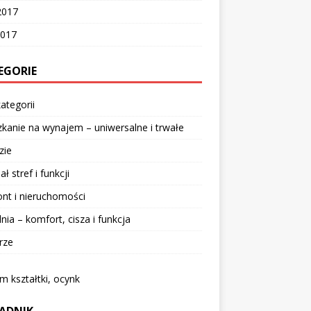
2017
2017
EGORIE
ategorii
kanie na wynajem – uniwersalne i trwałe
zie
ał stref i funkcji
nt i nieruchomości
lnia – komfort, cisza i funkcja
rze
 kształtki, ocynk
ADNIK