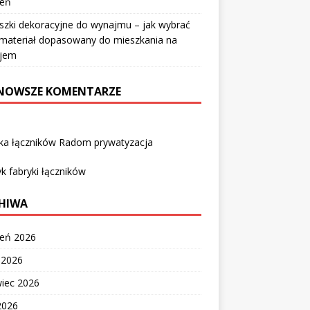
ień
szki dekoracyjne do wynajmu – jak wybrać
i materiał dopasowany do mieszkania na
jem
NOWSZE KOMENTARZE
yka łączników Radom prywatyzacja
k fabryki łączników
HIWA
ień 2026
c 2026
wiec 2026
2026