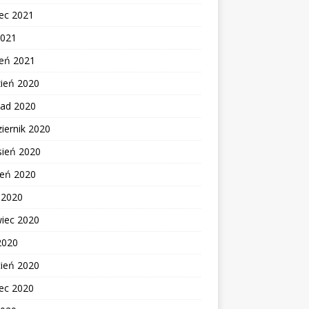
ec 2021
2021
zeń 2021
zień 2020
pad 2020
iernik 2020
sień 2020
ień 2020
c 2020
wiec 2020
2020
cień 2020
ec 2020