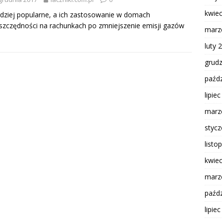
kwie
ardziej popularne, a ich zastosowanie w domach
oszczędności na rachunkach po zmniejszenie emisji gazów
marz
luty 
grud
paźdz
lipie
marz
styc
listo
kwie
marz
paźdz
lipie