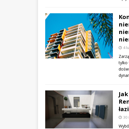
Kom
nie
nie
nie
4 l
Zarzą
tylko
doświ
dynam
Jak
Rem
łaz
30 
Wybór