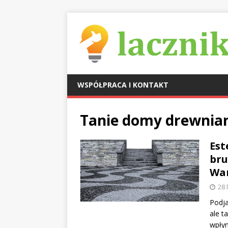
WSPÓŁPRACA I KONTAKT
Tanie domy drewnia
Est
bru
Wa
28 
Podja
ale t
wpłyn