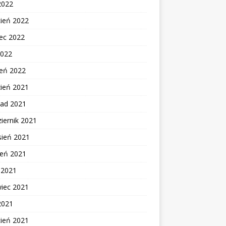
2022
cień 2022
ec 2022
2022
zeń 2022
zień 2021
pad 2021
iernik 2021
sień 2021
ień 2021
c 2021
wiec 2021
2021
cień 2021