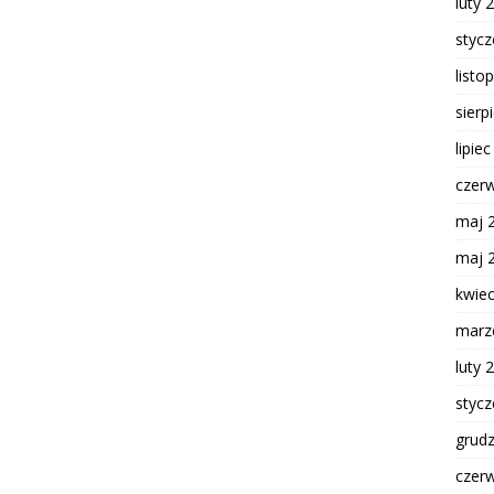
luty 
styc
listo
sierp
lipie
czer
maj 
maj 
kwie
marz
luty 
styc
grud
czer