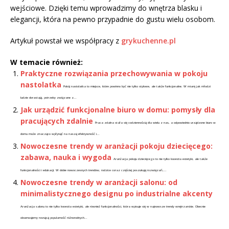
wejściowe. Dzięki temu wprowadzimy do wnętrza blasku i
elegancji, która na pewno przypadnie do gustu wielu osobom.
Artykuł powstał we współpracy z
grykuchenne.pl
W temacie również:
Praktyczne rozwiązania przechowywania w pokoju
nastolatka
Pokój nastolatka to miejsce, które powinno być nie tylko stylowe, ale także funkcjonalne. W miarę jak młodzi
ludzie dorastają, potrzeby związane z...
Jak urządzić funkcjonalne biuro w domu: pomysły dla
pracujących zdalnie
Praca zdalna stała się codziennością dla wielu z nas, a odpowiednio urządzone biuro w
domu może znacząco wpłynąć na naszą efektywność i...
Nowoczesne trendy w aranżacji pokoju dziecięcego:
zabawa, nauka i wygoda
Aranżacja pokoju dziecięcego to nie tylko kwestia estetyki, ale także
funkcjonalności i edukacji. W dobie nowoczesnych trendów, rodzice coraz częściej poszukują rozwiązań,...
Nowoczesne trendy w aranżacji salonu: od
minimalistycznego designu po industrialne akcenty
Aranżacja salonu to nie tylko kwestia estetyki, ale również funkcjonalności, która wpisuje się w najnowsze trendy wnętrzarskie. Obecnie
obserwujemy rosnącą popularność różnorodnych...