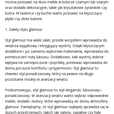
można postawić na duże meble w kolorze czarnym lub szarym
oraz dodatki dekoracyjne, takie jak kryształowe żyrandole czy
lustra. W łazience czy kuchni warto postawić na błyszczące
płytki czy złote baterie.
1. Zalety stylu glamour
Styl glamour ma wiele zalet, przede wszystkim wprowadza do
wnętrza wyjątkowy i intrygujący wystrój. Dzięki błyszczącym
dodatkom i już samemu wyborowi materiałów, wprowadza do
pomieszczeń nutę luksusu. Dodatkowo, taki wystrój dobrze
wpływa na samopoczucie i psychikę, ponieważ wprowadza do
domu poczucie komfortu i przyjemności. Styl glamour to
również styl ponadczasowy, który na pewno na długo
pozostanie modny w aranżacji wnętrz.
Podsumowując, styl glamour to styl elegancki, luksusowy i
ponadczasowy. W aranżacji wnętrz warto wybrać odpowiednie
meble, dodatki i kolory, które wprowadzą do domu atmosferę
glamour. Pamiętajmy, że styl glamour najlepiej sprawdza się w
dużych przestrzeniach, takich jak salony, sypialnie czy hale