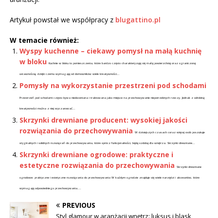
Artykuł powstał we współpracy z
blugattino.pl
W temacie również:
Wyspy kuchenne – ciekawy pomysł na małą kuchnię
w bloku
Kuchnie w bloku to pomieszczenia, które bardzo często charakteryzują się małą powierzchnią oraz ograniczoną
ustawnością, dzięki czemu wymagają od domowników wiele kreatywności...
Pomysły na wykorzystanie przestrzeni pod schodami
Przestrzeń pod schodami często bywa niedoceniana i traktowana jako miejsce na przechowywanie niepotrzebnych rzeczy. Jednak z odrobiną
kreatywności można z niej wyczarować...
Skrzynki drewniane producent: wysokiej jakości
rozwiązania do przechowywania
W dzisiejszych czasach coraz więcej osób poszukuje
oryginalnych i solidnych rozwiązań do przechowywania, które oprócz funkcjonalności, będą ozdobą dla wnętrza. Skrzynki drewniane...
Skrzynki drewniane ogrodowe: praktyczne i
estetyczne rozwiązania do przechowywania
Skrzynki drewniane
ogrodowe: praktyczne i estetyczne rozwiązania do przechowywania W każdym ogrodzie znajduje się wiele narzędzi i akcesoriów, które
wymagają odpowiedniego przechowywania....
PREVIOUS
Styl glamour w aranżacji wnętrz: luksus i blask