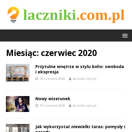
Miesiąc:
czerwiec 2020
Przytulne wnętrze w stylu boho: swoboda
i ekspresja
16 czerwca 2020
laczniki.com.pl
Nowy wizerunek
15 czerwca 2020
laczniki.com.pl
Jak wykorzystać niewielki taras: pomysły i
porady