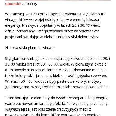
Gilmanshin
/ Pixabay
W aranżacji wnętrz coraz częściej pojawia się styl glamour-
vintage, który w swojej estetyce łączy elementy luksusu i
elegancji. Niezwykle popularny w latach 20. i 30. XX wieku,
dzisiaj odnawiany i interpretowany przez współczesnych
projektantów, dając w efekcie unikalny styl dekoracyjny.
Historia stylu glamour-vintage
Styl glamour-vintage czerpie inspirację z dwóch epok – lat 20. i
30. XX wieku oraz lat 50. i 60. XX wieku. W pierwszym okresie
dominowały m.in. złote elementy, szkło, drewniane meble, a
także kolory takie jak czerń, biel, szarość i głęboka czerwień.
W latach 50. i 60. wiodące były pastelowe kolory, motywy
geometryczne, wzory roślinne oraz lakierowane powierzchnie.
Transportując te elementy do współczesnej aranżacji wnętrz,
warto zachować umiar, aby efekt końcowy nie był przesadny.
Najważniejsze jest połączenie tradycyjnych mebli z
nowoczesnymi dodatkami, które wprowadzą do wnętrza