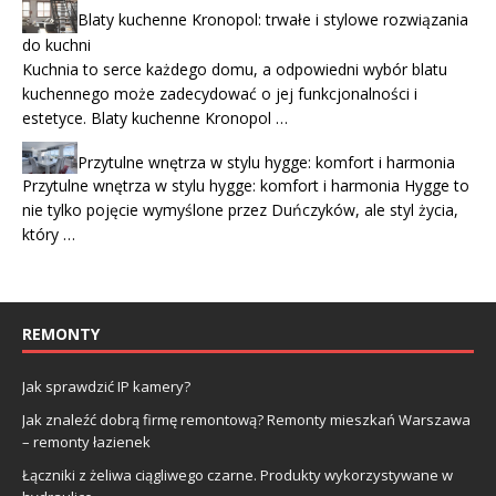
Blaty kuchenne Kronopol: trwałe i stylowe rozwiązania
do kuchni
Kuchnia to serce każdego domu, a odpowiedni wybór blatu
kuchennego może zadecydować o jej funkcjonalności i
estetyce. Blaty kuchenne Kronopol …
Przytulne wnętrza w stylu hygge: komfort i harmonia
Przytulne wnętrza w stylu hygge: komfort i harmonia Hygge to
nie tylko pojęcie wymyślone przez Duńczyków, ale styl życia,
który …
REMONTY
Jak sprawdzić IP kamery?
Jak znaleźć dobrą firmę remontową? Remonty mieszkań Warszawa
– remonty łazienek
Łączniki z żeliwa ciągliwego czarne. Produkty wykorzystywane w