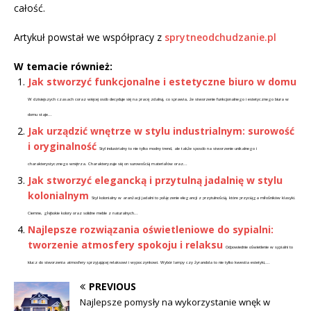
całość.
Artykuł powstał we współpracy z
sprytneodchudzanie.pl
W temacie również:
Jak stworzyć funkcjonalne i estetyczne biuro w domu
W dzisiejszych czasach coraz więcej osób decyduje się na pracę zdalną, co sprawia, że stworzenie funkcjonalnego i estetycznego biura w
domu staje...
Jak urządzić wnętrze w stylu industrialnym: surowość
i oryginalność
Styl industrialny to nie tylko modny trend, ale także sposób na stworzenie unikalnego i
charakterystycznego wnętrza. Charakteryzuje się on surowością materiałów oraz...
Jak stworzyć elegancką i przytulną jadalnię w stylu
kolonialnym
Styl kolonialny w aranżacji jadalni to połączenie elegancji z przytulnością, które przyciąga miłośników klasyki.
Ciemne, głębokie kolory oraz solidne meble z naturalnych...
Najlepsze rozwiązania oświetleniowe do sypialni:
tworzenie atmosfery spokoju i relaksu
Odpowiednie oświetlenie w sypialni to
klucz do stworzenia atmosfery sprzyjającej relaksowi i wypoczynkowi. Wybór lampy czy żyrandola to nie tylko kwestia estetyki,...
PREVIOUS
Najlepsze pomysły na wykorzystanie wnęk w