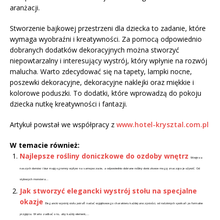
aranżacji.
Stworzenie bajkowej przestrzeni dla dziecka to zadanie, które
wymaga wyobraźni i kreatywności. Za pomocą odpowiednio
dobranych dodatków dekoracyjnych można stworzyć
niepowtarzalny i interesujący wystrój, który wpłynie na rozwój
malucha. Warto zdecydować się na tapety, lampki nocne,
poszewki dekoracyjne, dekoracyjne naklejki oraz miękkie i
kolorowe poduszki. To dodatki, które wprowadzą do pokoju
dziecka nutkę kreatywności i fantazji.
Artykuł powstał we współpracy z
www.hotel-krysztal.com.pl
W temacie również:
Najlepsze rośliny doniczkowe do ozdoby wnętrz
Wnętrza
naszych domów i biur mają ogromny wpływ na samopoczucie, a odpowiednio dobrane rośliny doniczkowe mogą znacząco je ożywić. Od
stylowych monstera...
Jak stworzyć elegancki wystrój stołu na specjalne
okazje
Elegancki wystrój stołu potrafi nadać wyjątkowego charakteru każdej uroczystości, od rodzinnych spotkań po formalne
przyjęcia. Warto zadbać o to, aby każdy element,...