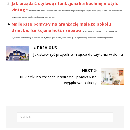
Jak urządzić stylową i funkcjonalną kuchnię w stylu
vintage
Kuchnia w stylu vintage to marzenie wielu miłośników niepowtarzalnych wnętrz, które łączą w sobie urok przeszłości i
nowoczesne funkcjonalności. Ciepłe kolory, drewniane...
Najlepsze pomysły na aranżację małego pokoju
dziecka: funkcjonalność i zabawa
Aranżacja małego pokoju dziecka to nie lada
wyzwanie, które wymaga zarówno kreatywności, jak i przemyślanej strategii. W ograniczonej przestrzeni każdy centymetr ma...
PREVIOUS
Jak stworzyć przytulne miejsce do czytania w domu
NEXT
Bukieciki na chrzest: inspiracje i pomysły na
wyjątkowe bukiety