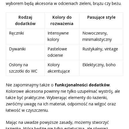
wyborem będą akcesoria w odcieniach zieleni, brązu czy beżu.
Rodzaj
Kolory do
Pasujące style
dodatków
rozważenia
Ręczniki
Intensywne
Nowoczesny,
kolory
minimalistyczny
Dywaniki
Pastelowe
Rustykalny, vintage
odcienie
Osłony na
Kolory
Eklektyczny, boho
szczotki do WC
akcentujące
Nie zapominajmy także o
funkcjonalności dodatków
.
Kolorowe akcesoria powinny nie tylko uzupełniać wystrój, ale
także być praktyczne. Wybierając elementy do łazienki,
zwróćmy uwagę na ich materiał, odporność na wilgoć oraz
łatwość w czyszczeniu.
Mając na uwadze powyższe zasady, możemy stworzyć
łazienkę, która będzie nie tylko estetyczna, ale również