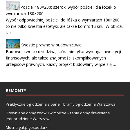
Pościel 180×200: szeroki wybór pościeli dla łóżek o
wymiarach 180×200
Wybór odpowiedniej pościeli do łóżka o wymiarach 180×200
to nie tylko kwestia estetyki, ale także komfortu snu. W obliczu
tak …
Kwestie prawne w budownictwie
Budownictwo to dziedzina, która nie tylko wymaga inwestycji
finansowych, ale także znajomości skomplikowanych
przepisów prawnych. Każdy projekt budowlany wiąże się …
REMONTY
Praktyczne ogrodzenia z paneli, bramy ogrodzenia Warszawa
Drewniane domy znowu w modzie – tanie domy drewniane
jednorodzinne Warszawa
Mocna gałąź gospodarki