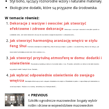
Styl boho, łączący różnorodne wzory i naturalne materiały.
Ekologiczne dodatki, które są przyjazne dla środowiska.
W temacie również:
Dekoracje z warzyw i owoców: jak stworzyć
efektowne i zdrowe dekoracje
Dekoracje z warzyw i owoców to nie tylko sposób na
ozdobienie stołu, ale także doskonała okazja do wyrażenia swojej kreatywności i zaimponowania...
Jak stworzyć harmonijną aranżację wnętrz w stylu
Feng Shui
Harmonia wewnętrzna dzięki Feng Shui Aranżacja wnętrz zgodnie z zasadami Feng Shui to nic innego, jak
stworzenie harmonijnej przestrzeni, która wpływa na...
Jak stworzyć przytulną atmosferę w domu: dodatki i
oświetlenie
Posiadanie przytulnego domu to marzenie wielu z nas. Przytulna atmosfera w domu to nie tylko kwestia
wygodnych mebli i ładnych ścian. Dodatki...
Jak wybrać odpowiednie oświetlenie do swojego
wnętrza
Niezbędne informacje przed zakupem oświetlenia do wnętrza Oświetlenie to jedno z najważniejszych elementów w
aranżacji wnętrz. Wpływa na nastrój, atmosferę oraz funkcjonalność...
PREVIOUS
Szkółki ogrodnicze mazowieckie: bogaty wybór
roślin i drzew w województwie mazowieckim