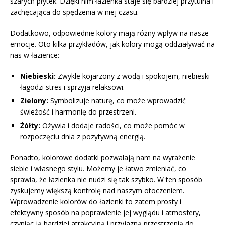
szarych płytek. Dzięki nim łazienka staje się bardziej przytulna i
zachęcająca do spędzenia w niej czasu.
Dodatkowo, odpowiednie kolory mają różny wpływ na nasze
emocje. Oto kilka przykładów, jak kolory mogą oddziaływać na
nas w łazience:
Niebieski:
Zwykle kojarzony z wodą i spokojem, niebieski
łagodzi stres i sprzyja relaksowi.
Zielony:
Symbolizuje naturę, co może wprowadzić
świeżość i harmonię do przestrzeni.
Żółty:
Ożywia i dodaje radości, co może pomóc w
rozpoczęciu dnia z pozytywną energią.
Ponadto, kolorowe dodatki pozwalają nam na wyrażenie
siebie i własnego stylu. Możemy je łatwo zmieniać, co
sprawia, że łazienka nie nudzi się tak szybko. W ten sposób
zyskujemy większą kontrolę nad naszym otoczeniem.
Wprowadzenie kolorów do łazienki to zatem prosty i
efektywny sposób na poprawienie jej wyglądu i atmosfery,
czyniąc ją bardziej atrakcyjną i przyjazną przestrzenią do