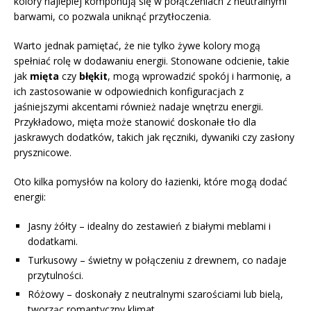
kolory najlepiej komponują się w połączeniach z neutralnymi
barwami, co pozwala uniknąć przytłoczenia.
Warto jednak pamiętać, że nie tylko żywe kolory mogą
spełniać rolę w dodawaniu energii. Stonowane odcienie, takie
jak
mięta
czy
błękit
, mogą wprowadzić spokój i harmonię, a
ich zastosowanie w odpowiednich konfiguracjach z
jaśniejszymi akcentami również nadaje wnętrzu energii.
Przykładowo, mięta może stanowić doskonałe tło dla
jaskrawych dodatków, takich jak ręczniki, dywaniki czy zasłony
prysznicowe.
Oto kilka pomysłów na kolory do łazienki, które mogą dodać
energii:
Jasny żółty – idealny do zestawień z białymi meblami i
dodatkami.
Turkusowy – świetny w połączeniu z drewnem, co nadaje
przytulności.
Różowy – doskonały z neutralnymi szarościami lub bielą,
tworząc romantyczny klimat.