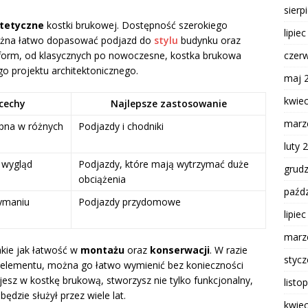
sierp
tetyczne
kostki brukowej. Dostępność szerokiego
lipie
ożna łatwo dopasować podjazd do
stylu
budynku oraz
czer
i form, od klasycznych po nowoczesne, kostka brukowa
 projektu architektonicznego.
maj 
kwie
cechy
Najlepsze zastosowanie
marz
pna w różnych
Podjazdy i chodniki
luty 
 wygląd
Podjazdy, które mają wytrzymać duże
grud
obciążenia
paźdz
zymaniu
Podjazdy przydomowe
lipie
marz
akie jak łatwość w
montażu
oraz
konserwacji
. W razie
styc
 elementu, można go łatwo wymienić bez konieczności
jesz w kostkę brukową, stworzysz nie tylko funkcjonalny,
listo
będzie służył przez wiele lat.
kwie