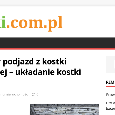
 podjazd z kostki
j – układanie kostki
REM
t i nieruchomości
0
Prow
Czy w
base