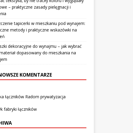
rać tekstylia, by nie traciły koloru i wyglądały
owe – praktyczne zasady pielęgnacji i
nia
czenie tapicerki w mieszkaniu pod wynajem:
czne metody i praktyczne wskazówki na
ień
szki dekoracyjne do wynajmu – jak wybrać
i materiał dopasowany do mieszkania na
jem
NOWSZE KOMENTARZE
yka łączników Radom prywatyzacja
k fabryki łączników
HIWA