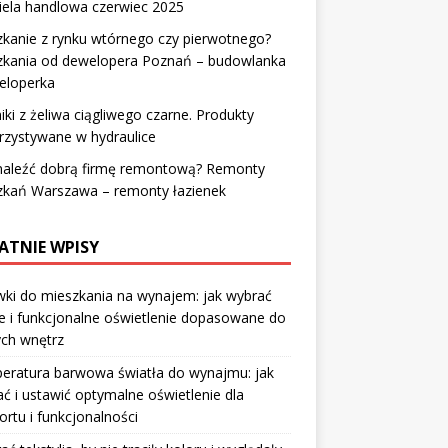
iela handlowa czerwiec 2025
kanie z rynku wtórnego czy pierwotnego?
zkania od dewelopera Poznań – budowlanka
eloperka
iki z żeliwa ciągliwego czarne. Produkty
rzystywane w hydraulice
znaleźć dobrą firmę remontową? Remonty
zkań Warszawa – remonty łazienek
ATNIE WPISY
ki do mieszkania na wynajem: jak wybrać
e i funkcjonalne oświetlenie dopasowane do
ych wnętrz
eratura barwowa światła do wynajmu: jak
ć i ustawić optymalne oświetlenie dla
rtu i funkcjonalności