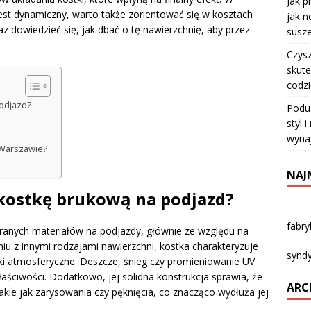
Jak p
est dynamiczny, warto także zorientować się w kosztach
jak n
z dowiedzieć się, jak dbać o tę nawierzchnię, aby przez
susze
Czysz
skute
codz
odjazd?
Podu
styl 
wyna
 Warszawie?
NAJ
kostkę brukową na podjazd?
fabr
eranych materiałów na podjazdy, głównie ze względu na
iu z innymi rodzajami nawierzchni, kostka charakteryzuje
syndy
i atmosferyczne. Deszcze, śnieg czy promieniowanie UV
łaściwości. Dodatkowo, jej solidna konstrukcja sprawia, że
ARC
kie jak zarysowania czy pęknięcia, co znacząco wydłuża jej