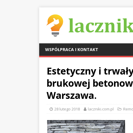
WSPÓŁPRACA I KONTAKT
Estetyczny i trwały
brukowej betonowe
Warszawa.
28 lutego 2018
laczniki.com.pl
Remon