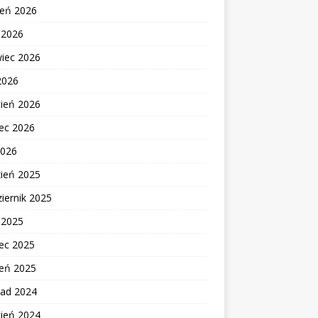
ień 2026
c 2026
wiec 2026
2026
cień 2026
ec 2026
2026
zień 2025
iernik 2025
c 2025
ec 2025
zeń 2025
pad 2024
cień 2024