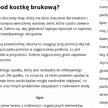
pod kostkę brukową?
marz
paźdz
kluczowy etap, który ma duże znaczenie dla trwałości i
lipie
sunięcia wierzchniej warstwy ziemi, która często zawiera
e. Zaleca się, aby głębokość wykopu wynosiła co najmniej
maj 
 przewidywanego obciążenia.
kwie
ką powierzchnię. Można to osiągnąć przy pomocy łaty lub
marz
ęszczarka pomoże w zagęszczeniu podłoża, co jest
luty 
stki w przyszłości. Dobrze zagęszczony grunt zapewnia
erzchni.
styc
niego spadku, który jest niezbędny do efektywnego
grud
um 2% spadku, co oznacza, że teren powinien opadać w
listo
Dzięki temu woda będzie mogła swobodnie odpływać, co
ie oraz innych problemów związanych z nadmiarem wody.
paźdz
wrze
Opis
sierp
zenie terenu z roślinności i organicznych elementów.