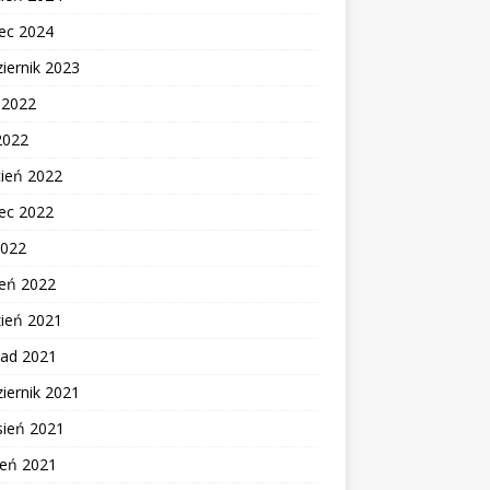
ec 2024
iernik 2023
c 2022
2022
cień 2022
ec 2022
2022
zeń 2022
zień 2021
pad 2021
iernik 2021
sień 2021
ień 2021