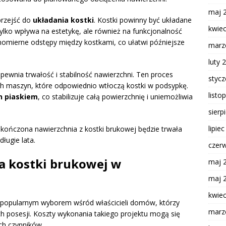
maj 
przejść do
układania kostki
. Kostki powinny być układane
kwie
ylko wpływa na estetykę, ale również na funkcjonalność
wnomierne odstępy między kostkami, co ułatwi późniejsze
marz
luty 
apewnia trwałość i stabilność nawierzchni. Ten proces
styc
 maszyn, które odpowiednio wtłoczą kostki w podsypkę.
listo
n piaskiem
, co stabilizuje całą powierzchnię i uniemożliwia
sierp
lipie
ukończona nawierzchnia z kostki brukowej będzie trwała
długie lata.
czer
ia kostki brukowej w
maj 
maj 
kwie
t popularnym wyborem wśród właścicieli domów, którzy
marz
h posesji. Koszty wykonania takiego projektu mogą się
ych czynników.