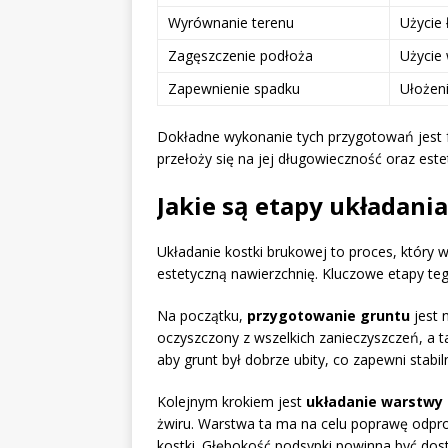
Wyrównanie terenu
Użycie 
Zagęszczenie podłoża
Użycie 
Zapewnienie spadku
Ułożen
Dokładne wykonanie tych przygotowań jest 
przełoży się na jej długowieczność oraz este
Jakie są etapy układani
Układanie kostki brukowej to proces, który 
estetyczną nawierzchnię. Kluczowe etapy t
Na początku,
przygotowanie gruntu
jest 
oczyszczony z wszelkich zanieczyszczeń, a 
aby grunt był dobrze ubity, co zapewni stabil
Kolejnym krokiem jest
układanie warstwy
żwiru. Warstwa ta ma na celu poprawę odpr
kostki. Głębokość podsypki powinna być do