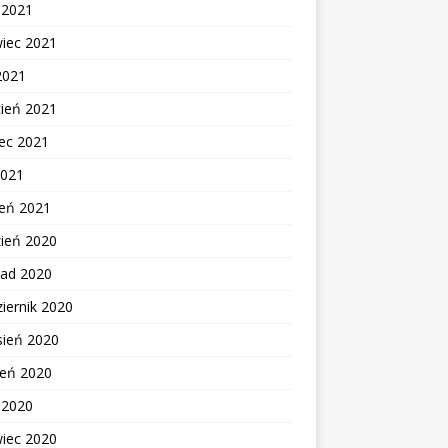
c 2021
wiec 2021
2021
cień 2021
ec 2021
2021
zeń 2021
zień 2020
pad 2020
iernik 2020
sień 2020
ień 2020
c 2020
wiec 2020