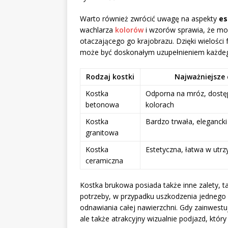
Warto również zwrócić uwagę na aspekty
es
wachlarza
kolorów
i wzorów sprawia, że m
otaczającego go krajobrazu. Dzięki wielośc
może być doskonałym uzupełnieniem każdego
Rodzaj kostki
Najważniejsze 
Kostka
Odporna na mróz, dostę
betonowa
kolorach
Kostka
Bardzo trwała, elegancki
granitowa
Kostka
Estetyczna, łatwa w utr
ceramiczna
Kostka brukowa posiada także inne zalety, t
potrzeby, w przypadku uszkodzenia jednego
odnawiania całej nawierzchni. Gdy zainwestu
ale także atrakcyjny wizualnie podjazd, który 