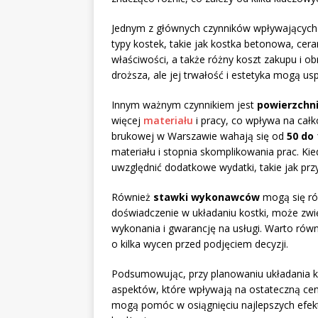
Jednym z głównych czynników wpływających
typy kostek, takie jak kostka betonowa, cer
właściwości, a także różny koszt zakupu i ob
droższa, ale jej trwałość i estetyka mogą us
Innym ważnym czynnikiem jest
powierzchn
więcej
materiału
i pracy, co wpływa na całk
brukowej w Warszawie wahają się od
50 do
materiału i stopnia skomplikowania prac. Kie
uwzględnić dodatkowe wydatki, takie jak pr
Również
stawki wykonawców
mogą się ró
doświadczenie w układaniu kostki, może zwi
wykonania i gwarancję na usługi. Warto równ
o kilka wycen przed podjęciem decyzji.
Podsumowując, przy planowaniu układania k
aspektów, które wpływają na ostateczną ce
mogą pomóc w osiągnięciu najlepszych efek