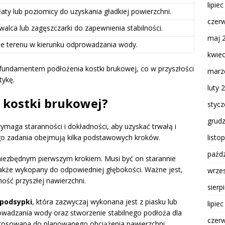
lipie
łaty lub poziomicy do uzyskania gładkiej powierzchni.
czer
walca lub zagęszczarki do zapewnienia stabilności.
maj 
ie terenu w kierunku odprowadzania wody.
kwie
fundamentem podłożenia kostki brukowej, co w przyszłości
marz
tykę.
luty 
a kostki brukowej?
styc
grud
wymaga staranności i dokładności, aby uzyskać trwałą i
listo
ego zadania obejmują kilka podstawowych kroków.
paźdz
niezbędnym pierwszym krokiem. Musi być on starannie
także wykopany do odpowiedniej głębokości. Ważne jest,
wrze
ność przyszłej nawierzchni.
sierp
 podsypki
, która zazwyczaj wykonana jest z piasku lub
lipie
owadzania wody oraz stworzenie stabilnego podłoża dla
czer
stosowana do planowanego obciążenia nawierzchni.