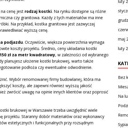
luty 
styc
 na cenę jest
rodzaj kostki
. Na rynku dostępne są różne
amiczna czy granitowa. Każdy z tych materiałów ma inne
grud
róbki. Na przykład, kostka granitowa jest zazwyczaj
czer
prawiedliwiać wyższą cenę.
maj 
ia podjazdu
. Oczywiście, większa powierzchnia wymaga
luty 
owite koszty projektu. Średnio, ceny układania kostki
 150 zł za metr kwadratowy
, w zależności od wybranego
dy planujesz ułożenie kostki brukowej, warto także
KAT
zygotowanie podłoża czy ewentualne odwodnienie.
Bez k
żnić. Wybór renomowanej firmy budowlanej, która ma
ększyć koszty, ale zapewni również wyższą jakość
Miesz
ież zwrócić uwagę na opinie innych klientów oraz poprosić
Na lu
Podzi
ostki brukowej w Warszawie trzeba uwzględnić wiele
Remo
nę projektu. Staranny dobór materiałów oraz wykonawcy
tów estetycznych i funkcjonalnych przy rozsądnym
Sypia