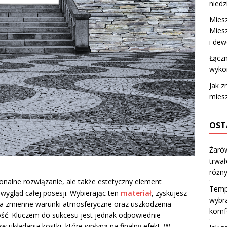
niedz
Miesz
Mies
i dew
Łączn
wyko
Jak 
mies
OST
Żarów
trwał
różn
jonalne rozwiązanie, ale także estetyczny element
Temp
wygląd całej posesji. Wybierając ten
materiał
, zyskujesz
wybra
a zmienne warunki atmosferyczne oraz uszkodzenia
komfo
ć. Kluczem do sukcesu jest jednak odpowiednie
układania kostki, które wpłyną na finalny efekt. W