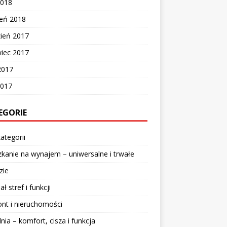
2018
zeń 2018
zień 2017
wiec 2017
2017
2017
EGORIE
ategorii
kanie na wynajem – uniwersalne i trwałe
zie
ał stref i funkcji
nt i nieruchomości
lnia – komfort, cisza i funkcja