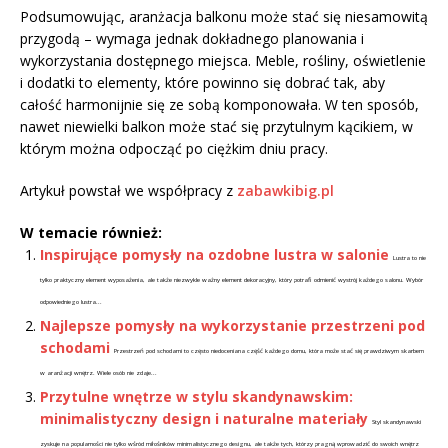
Podsumowując, aranżacja balkonu może stać się niesamowitą
przygodą – wymaga jednak dokładnego planowania i
wykorzystania dostępnego miejsca. Meble, rośliny, oświetlenie
i dodatki to elementy, które powinno się dobrać tak, aby
całość harmonijnie się ze sobą komponowała. W ten sposób,
nawet niewielki balkon może stać się przytulnym kącikiem, w
którym można odpocząć po ciężkim dniu pracy.
Artykuł powstał we współpracy z
zabawkibig.pl
W temacie również:
Inspirujące pomysły na ozdobne lustra w salonie
Lustra to nie
tylko praktyczny element wyposażenia, ale także niezwykle ważny element dekoracyjny, który potrafi odmienić wystrój każdego salonu. Wybór
odpowiedniego lustra...
Najlepsze pomysły na wykorzystanie przestrzeni pod
schodami
Przestrzeń pod schodami to często niedoceniana część każdego domu, która może stać się prawdziwym skarbem
w aranżacji wnętrz. Wiele osób nie zdaje...
Przytulne wnętrze w stylu skandynawskim:
minimalistyczny design i naturalne materiały
Styl skandynawski
zyskuje na popularności nie tylko wśród miłośników minimalistycznego designu, ale także tych, którzy pragną wprowadzić do swoich wnętrz