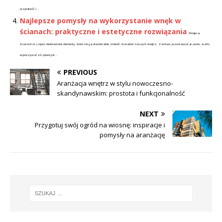
przytulność i...
Najlepsze pomysły na wykorzystanie wnęk w
ścianach: praktyczne i estetyczne rozwiązania
Wnęki w
ścianach to często niedoceniane elementy, które mogą diametralnie zmienić charakter naszych wnętrz. Zamiast pozostawiać je puste, warto
wykorzystać ich potencjał...
PREVIOUS
Aranżacja wnętrz w stylu nowoczesno-
skandynawskim: prostota i funkcjonalność
NEXT
Przygotuj swój ogród na wiosnę: inspiracje i
pomysły na aranżację