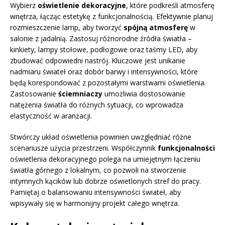
Wybierz
oświetlenie dekoracyjne
, które podkreśli atmosferę
wnętrza, łącząc estetykę z funkcjonalnością. Efektywnie planuj
rozmieszczenie lamp, aby tworzyć
spójną atmosferę
w
salonie z jadalnią. Zastosuj różnorodne źródła światła –
kinkiety, lampy stołowe, podłogowe oraz taśmy LED, aby
zbudować odpowiedni nastrój. Kluczowe jest unikanie
nadmiaru świateł oraz dobór barwy i intensywności, które
będą korespondować z pozostałymi warstwami oświetlenia.
Zastosowanie
ściemniaczy
umożliwia dostosowanie
natężenia światła do różnych sytuacji, co wprowadza
elastyczność w aranżacji.
Stwórczy układ oświetlenia powinien uwzględniać różne
scenariusze użycia przestrzeni. Współczynnik
funkcjonalności
oświetlenia dekoracyjnego polega na umiejętnym łączeniu
światła górnego z lokalnym, co pozwoli na stworzenie
intymnych kącików lub dobrze oświetlonych stref do pracy.
Pamiętaj o balansowaniu intensywności świateł, aby
wpisywały się w harmonijny projekt całego wnętrza.