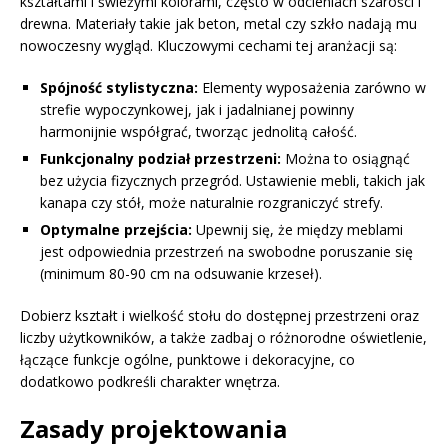
kształtami i świeżymi kolorami, często w odcieniach szarości i
drewna. Materiały takie jak beton, metal czy szkło nadają mu
nowoczesny wygląd. Kluczowymi cechami tej aranżacji są:
Spójność stylistyczna:
Elementy wyposażenia zarówno w
strefie wypoczynkowej, jak i jadalnianej powinny
harmonijnie współgrać, tworząc jednolitą całość.
Funkcjonalny podział przestrzeni:
Można to osiągnąć
bez użycia fizycznych przegród. Ustawienie mebli, takich jak
kanapa czy stół, może naturalnie rozgraniczyć strefy.
Optymalne przejścia:
Upewnij się, że między meblami
jest odpowiednia przestrzeń na swobodne poruszanie się
(minimum 80-90 cm na odsuwanie krzeseł).
Dobierz kształt i wielkość stołu do dostępnej przestrzeni oraz
liczby użytkowników, a także zadbaj o różnorodne oświetlenie,
łączące funkcje ogólne, punktowe i dekoracyjne, co
dodatkowo podkreśli charakter wnętrza.
Zasady projektowania