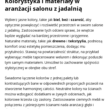
Kolorystyka i materiały w
aranżacji salonu z jadalnią
Wybierz jasne kolory, takie jak
biel
,
beż
i
szarość
, aby
optycznie powiększyć i rozświetlić przestrzeń w swoim salonie
z jadalnią. Zastosowanie tych odcieni sprawi, że wnętrze
będzie wyglądać na bardziej przestronne i przyjemne.
Naturalne materiały, takie jak
drewno
i
tekstyylia
, podniosą
komfort oraz estetykę pomieszczenia, dodając mu
przytulności. Stawiaj na powtarzalność struktur, na przykład
wybierając meble tapicerowane welurem i dekorując poduszki
tym samym materiałem. Umożliwi to zachowanie spójności
stylistycznej w obrębie obu stref.
Świadome łączenie kolorów z jednej palety lub
kontrastujących barw w odpowiednich proporcjach pozwoli na
stworzenie harmonijnej całości. Neutralne kolory na ścianach
można wzbogacić dodatkami w żywych odcieniach, jak
kolorowe krzesła czy zasłony. Zastosowanie ciemnych mebli w
połączeniu z jaśniejszymi ścianami nada aranżacji głębi i