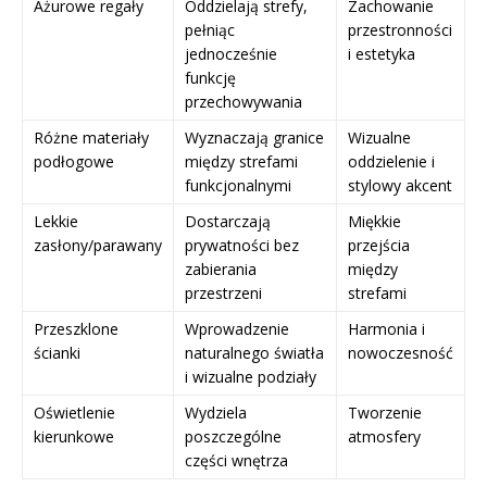
Ażurowe regały
Oddzielają strefy,
Zachowanie
pełniąc
przestronności
jednocześnie
i estetyka
funkcję
przechowywania
Różne materiały
Wyznaczają granice
Wizualne
podłogowe
między strefami
oddzielenie i
funkcjonalnymi
stylowy akcent
Lekkie
Dostarczają
Miękkie
zasłony/parawany
prywatności bez
przejścia
zabierania
między
przestrzeni
strefami
Przeszklone
Wprowadzenie
Harmonia i
ścianki
naturalnego światła
nowoczesność
i wizualne podziały
Oświetlenie
Wydziela
Tworzenie
kierunkowe
poszczególne
atmosfery
części wnętrza