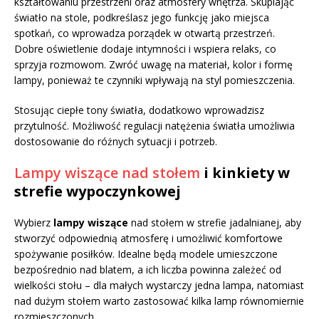
kształtowaniu przestrzeni oraz atmosfery wnętrza. Skupiając
światło na stole, podkreślasz jego funkcję jako miejsca
spotkań, co wprowadza porządek w otwartą przestrzeń.
Dobre oświetlenie dodaje intymności i wspiera relaks, co
sprzyja rozmowom. Zwróć uwagę na materiał, kolor i formę
lampy, ponieważ te czynniki wpływają na styl pomieszczenia.
Stosując ciepłe tony światła, dodatkowo wprowadzisz
przytulność. Możliwość regulacji natężenia światła umożliwia
dostosowanie do różnych sytuacji i potrzeb.
Lampy wiszące nad stołem
i kinkiety w
strefie wypoczynkowej
Wybierz
lampy wiszące
nad stołem w strefie jadalnianej, aby
stworzyć odpowiednią atmosferę i umożliwić komfortowe
spożywanie posiłków. Idealne będą modele umieszczone
bezpośrednio nad blatem, a ich liczba powinna zależeć od
wielkości stołu – dla małych wystarczy jedna lampa, natomiast
nad dużym stołem warto zastosować kilka lamp równomiernie
rozmieszczonych.