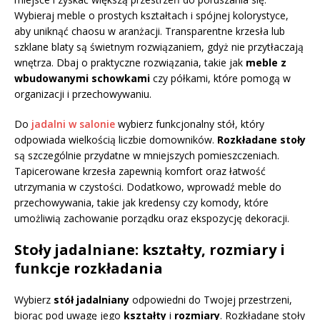
Wybieraj meble o prostych kształtach i spójnej kolorystyce,
aby uniknąć chaosu w aranżacji. Transparentne krzesła lub
szklane blaty są świetnym rozwiązaniem, gdyż nie przytłaczają
wnętrza. Dbaj o praktyczne rozwiązania, takie jak
meble z
wbudowanymi schowkami
czy półkami, które pomogą w
organizacji i przechowywaniu.
Do
jadalni w salonie
wybierz funkcjonalny stół, który
odpowiada wielkością liczbie domowników.
Rozkładane stoły
są szczególnie przydatne w mniejszych pomieszczeniach.
Tapicerowane krzesła zapewnią komfort oraz łatwość
utrzymania w czystości. Dodatkowo, wprowadź meble do
przechowywania, takie jak kredensy czy komody, które
umożliwią zachowanie porządku oraz ekspozycję dekoracji.
Stoły jadalniane: kształty, rozmiary i
funkcje rozkładania
Wybierz
stół jadalniany
odpowiedni do Twojej przestrzeni,
biorąc pod uwagę jego
kształty
i
rozmiary
. Rozkładane stoły