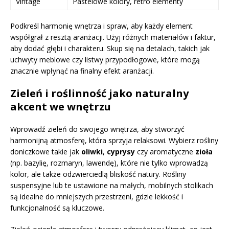
Vintage
Pastelowe kolory, retro elementy
Podkreśl harmonię wnętrza i spraw, aby każdy element
współgrał z resztą aranżacji. Użyj różnych materiałów i faktur,
aby dodać głębi i charakteru. Skup się na detalach, takich jak
uchwyty meblowe czy listwy przypodłogowe, które mogą
znacznie wpłynąć na finalny efekt aranżacji.
Zieleń i roślinność jako naturalny
akcent we wnętrzu
Wprowadź zieleń do swojego wnętrza, aby stworzyć
harmonijną atmosferę, która sprzyja relaksowi. Wybierz rośliny
doniczkowe takie jak
oliwki
,
cyprysy
czy aromatyczne
zioła
(np. bazylię, rozmaryn, lawendę), które nie tylko wprowadzą
kolor, ale także odzwierciedlą bliskość natury. Rośliny
suspensyjne lub te ustawione na małych, mobilnych stolikach
są idealne do mniejszych przestrzeni, gdzie lekkość i
funkcjonalność są kluczowe.