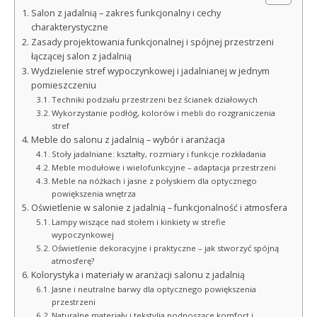
Salon z jadalnią – zakres funkcjonalny i cechy
charakterystyczne
Zasady projektowania funkcjonalnej i spójnej przestrzeni
łączącej salon z jadalnią
Wydzielenie stref wypoczynkowej i jadalnianej w jednym
pomieszczeniu
Techniki podziału przestrzeni bez ścianek działowych
Wykorzystanie podłóg, kolorów i mebli do rozgraniczenia
stref
Meble do salonu z jadalnią – wybór i aranżacja
Stoły jadalniane: kształty, rozmiary i funkcje rozkładania
Meble modułowe i wielofunkcyjne – adaptacja przestrzeni
Meble na nóżkach i jasne z połyskiem dla optycznego
powiększenia wnętrza
Oświetlenie w salonie z jadalnią – funkcjonalność i atmosfera
Lampy wiszące nad stołem i kinkiety w strefie
wypoczynkowej
Oświetlenie dekoracyjne i praktyczne – jak stworzyć spójną
atmosferę?
Kolorystyka i materiały w aranżacji salonu z jadalnią
Jasne i neutralne barwy dla optycznego powiększenia
przestrzeni
Naturalne materiały i tekstylia podnoszące komfort i