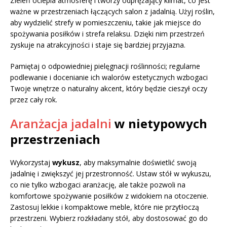
Zieleń ociepla atmosferę i tworzy odprężający klimat, co jest
ważne w przestrzeniach łączących salon z jadalnią. Użyj roślin,
aby wydzielić strefy w pomieszczeniu, takie jak miejsce do
spożywania posiłków i strefa relaksu. Dzięki nim przestrzeń
zyskuje na atrakcyjności i staje się bardziej przyjazna.
Pamiętaj o odpowiedniej pielęgnacji roślinności; regularne
podlewanie i docenianie ich walorów estetycznych wzbogaci
Twoje wnętrze o naturalny akcent, który będzie cieszył oczy
przez cały rok.
Aranżacja jadalni
w nietypowych
przestrzeniach
Wykorzystaj
wykusz
, aby maksymalnie doświetlić swoją
jadalnię i zwiększyć jej przestronność. Ustaw stół w wykuszu,
co nie tylko wzbogaci aranżację, ale także pozwoli na
komfortowe spożywanie posiłków z widokiem na otoczenie.
Zastosuj lekkie i kompaktowe meble, które nie przytłoczą
przestrzeni. Wybierz rozkładany stół, aby dostosować go do