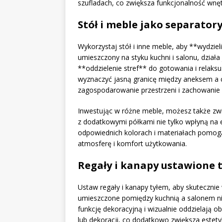
szufladach, co zwiększa funkcjonalność wnętr
Stół i meble jako separator
Wykorzystaj stół i inne meble, aby **wydzieli
umieszczony na styku kuchni i salonu, działa
**oddzielenie stref** do gotowania i relak
wyznaczyć jasną granicę między aneksem a 
zagospodarowanie przestrzeni i zachowanie
Inwestując w różne meble, możesz także zwię
z dodatkowymi półkami nie tylko wpłyną na e
odpowiednich kolorach i materiałach pomogą
atmosferę i komfort użytkowania.
Regały i kanapy ustawione t
Ustaw regały i kanapy tyłem, aby skutecznie 
umieszczone pomiędzy kuchnią a salonem nie
funkcję dekoracyjną i wizualnie oddzielają o
lub dekoracji, co dodatkowo zwiększa estety