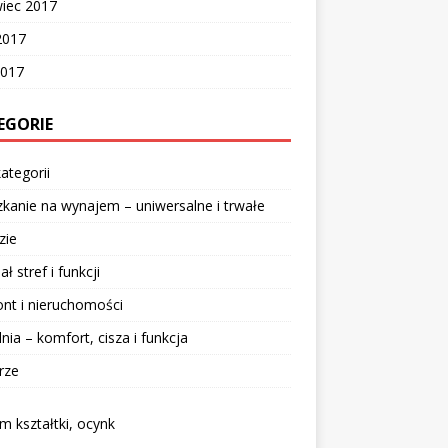
wiec 2017
2017
2017
EGORIE
ategorii
kanie na wynajem – uniwersalne i trwałe
zie
ał stref i funkcji
nt i nieruchomości
lnia – komfort, cisza i funkcja
rze
 kształtki, ocynk