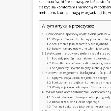
separatorów, które sprawią, że każda stref
cieszyć się komfortem i harmonią w codzien
metodom, które pomogą w organizacji tej ws
W tym artykule przeczytasz
Funkcjonalne sposoby wydzielenia jadalni w 
Wyspa i półwysep kuchenny jako naturalne 
Stół i meble jako separatory funkcjonalne
Regały i kanapy ustawione tyłem jako barie
Estetyczne metody wydzielenia jadalni z za
Podziały podłóg materiałowe i kolorystycz
Oświetlenie strefowe podkreślające granice 
Spójność stylistyczna między kuchnią, jadal
Planowanie ergonomii i funkcjonalności jadal
Optymalizacja układu trójkąta roboczego
Funkcjonalne przejścia i komunikacja międz
Wentylacja i kontrola zapachów w przestrze
Rozwiązania architektoniczne i dekoracyjne
Ścianki działowe i transparentne przegrody
Drzwi przesuwne i lekkie separacje
Tkaniny i dekoracje jako delikatne granice s