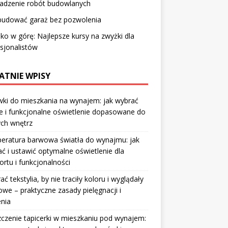
adzenie robót budowlanych
zbudować garaż bez pozwolenia
o w górę: Najlepsze kursy na zwyżki dla
sjonalistów
ATNIE WPISY
ki do mieszkania na wynajem: jak wybrać
e i funkcjonalne oświetlenie dopasowane do
ych wnętrz
eratura barwowa światła do wynajmu: jak
ć i ustawić optymalne oświetlenie dla
rtu i funkcjonalności
rać tekstylia, by nie traciły koloru i wyglądały
owe – praktyczne zasady pielęgnacji i
nia
czenie tapicerki w mieszkaniu pod wynajem: