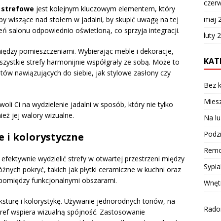
czer
 strefowe
jest kolejnym kluczowym elementem, który
maj 
py wiszące nad stołem w jadalni, by skupić uwagę na tej
eń salonu odpowiednio oświetloną, co sprzyja integracji.
luty 
ędzy pomieszczeniami. Wybierając meble i dekoracje,
KAT
wszystkie strefy harmonijnie współgrały ze sobą. Może to
ów nawiązujących do siebie, jak stylowe zasłony czy
Bez k
Miesz
i Ci na wydzielenie jadalni w sposób, który nie tylko
ież jej walory wizualne.
Na lu
Podzi
 i kolorystyczne
Remo
efektywnie wydzielić strefy w otwartej przestrzeni między
Sypia
żnych pokryć, takich jak płytki ceramiczne w kuchni oraz
e pomiędzy funkcjonalnymi obszarami.
Wnęt
ksturę i kolorystykę. Używanie jednorodnych tonów, na
Radom
stref wspiera wizualną spójność. Zastosowanie