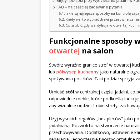
Błędy i pułapki przy wydzielaniu jadalni w ku
FAQ – najczęściej zadawane pytania
Jakie są najlepsze sposoby na kontrolę zapa
Kiedy warto wybrać drzwi przesuwne zamiast
Co zrobić, gdy wentylacja w otwartej kuchni
Funkcjonalne sposoby w
otwartej
na salon
Stwórz wyraźne granice stref w otwartej kuc
lub
półwysep kuchenny
jako naturalne ogran
spożywania posiłków. Taki podział sprzyja za
Umieść
stół
w centralnej części jadalni, co
odpowiednie meble, które podkreślą funkcję
aby wizualnie oddzielić obie strefy, zachowu
Użyj wysokich regałów „bez pleców” jako pó
jadalnianą. Pozwoli to na stworzenie natural
przechowywania. Dodatkowo, ustawienie kana
separacja, jednocześnie tworząc przytulne 