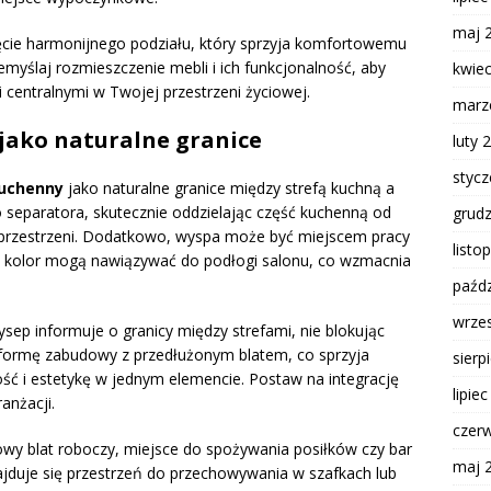
maj 
ęcie harmonijnego podziału, który sprzyja komfortowemu
zemyślaj rozmieszczenie mebli i ich funkcjonalność, aby
kwie
 centralnymi w Twojej przestrzeni życiowej.
marz
jako naturalne granice
luty 
styc
uchenny
jako naturalne granice między strefą kuchną a
 separatora, skutecznie oddzielając część kuchenną od
grud
 przestrzeni. Dodatkowo, wyspa może być miejscem pracy
listo
lub kolor mogą nawiązywać do podłogi salonu, co wzmacnia
paźdz
wrze
ep informuje o granicy między strefami, nie blokując
 formę zabudowy z przedłużonym blatem, co sprzyja
sierp
ość i estetykę w jednym elemencie. Postaw na integrację
lipie
anżacji.
czer
wy blat roboczy, miejsce do spożywania posiłków czy bar
maj 
ajduje się przestrzeń do przechowywania w szafkach lub