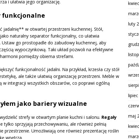
za i ułatwia jego organizację.
kwie
marz
y funkcjonalne
luty 
ć jadalnię** w otwartej przestrzeni kuchennej. Stół,
styc
 jako naturalny separator funkcjonalny, co ułatwia
su. Ustaw go prostopadle do zabudowy kuchennej, aby
grud
częścią wypoczynkową. Taki układ pozwoli na efektywne
listo
 harmonii pomiędzy obiema strefami.
paźdz
kszyć funkcjonalność jadalni. Na przykład, krzesła czy stół
wrze
stetykę, ale także ułatwią organizację przestrzeni. Meble w
 w integracji wszystkich obszarów, co poprawi ogólną
sierp
lipie
yłem jako bariery wizualne
czer
maj 
wydzielić strefy w otwartym planie kuchni i salonu.
Regały
 tylko sprzyjają przechowywaniu, ale również pełnią
kwie
bie przestrzenie. Umożliwiają one również prezentację roślin
marz
kę wnętrza.