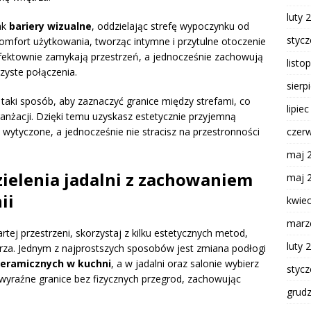
luty 
ak
bariery wizualne
, oddzielając strefę wypoczynku od
styc
komfort użytkowania, tworząc intymne i przytulne otoczenie
fektownie zamykają przestrzeń, a jednocześnie zachowują
listo
zyste połączenia.
sierp
taki sposób, aby zaznaczyć granice między strefami, co
lipie
anżacji. Dzięki temu uzyskasz estetycznie przyjemną
czer
o wytyczone, a jednocześnie nie stracisz na przestronności
maj 
ielenia jadalni z zachowaniem
maj 
ii
kwie
marz
tej przestrzeni, skorzystaj z kilku estetycznych metod,
luty 
za. Jednym z najprostszych sposobów jest zmiana podłogi
ceramicznych w kuchni
, a w jadalni oraz salonie wybierz
styc
 wyraźne granice bez fizycznych przegrod, zachowując
grud