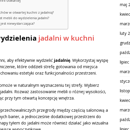
chni otwartej
maj 
chów w otwartej kuchni z jadalnią?
kwie
 mebli do wydzielenia jadalni?
marz
 jest niewystarczająca?
luty 
ydzielenia
jadalni w kuchni
grud
paźdz
hni, aby efektywnie wydzielić
jadalnię
. Wykorzystaj wyspę
lipie
iczenie, które oddzieli strefę gotowania od miejsca
marz
chowaniu estetyki oraz funkcjonalności przestrzeni.
styc
 pomoże w naturalnym wyznaczeniu tej strefy. Wybierz
listo
 jadalni. Rozważ zastosowanie mebli o różnej wysokości,
jąc przy tym otwartą koncepcję wnętrza.
kwie
marz
łprzechowalniczych przegrody między częścią salonową a
nych barier, a jednocześnie dodatkowej przestrzeni do
paźdz
py tyłem do jadalni może również działać jako wizualna
lipie
miejsce wypoczynkowe.