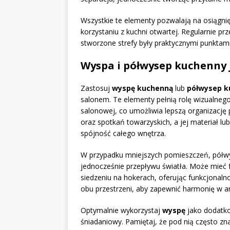
Wszystkie te elementy pozwalają na osiągni
korzystaniu z kuchni otwartej. Regularnie pr
stworzone strefy były praktycznymi punktami
Wyspa i półwysep kuchenny 
Zastosuj
wyspę kuchenną
lub
półwysep k
salonem. Te elementy pełnią rolę wizualnego
salonowej, co umożliwia lepszą organizację
oraz spotkań towarzyskich, a jej materiał 
spójność całego wnętrza.
W przypadku mniejszych pomieszczeń, półwys
jednocześnie przepływu światła. Może mieć
siedzeniu na hokerach, oferując funkcjonaln
obu przestrzeni, aby zapewnić harmonię w ar
Optymalnie wykorzystaj
wyspę
jako dodatko
śniadaniowy. Pamiętaj, że pod nią często zn