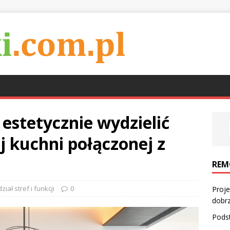
 estetycznie wydzielić
j kuchni połączonej z
REM
ział stref i funkcji
0
Proje
dobr
Pods