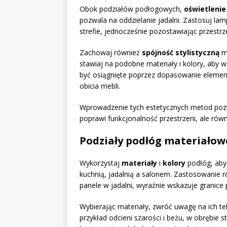
Obok podziałów podłogowych,
oświetlenie
pozwala na oddzielanie jadalni. Zastosuj lam
strefie, jednocześnie pozostawiając przestrz
Zachowaj również
spójność stylistyczną
mi
stawiaj na podobne materiały i kolory, aby 
być osiągnięte poprzez dopasowanie element
obicia mebli.
Wprowadzenie tych estetycznych metod pozwol
poprawi funkcjonalność przestrzeni, ale równ
Podziały podłóg materiałowe
Wykorzystaj
materiały
i
kolory
podłóg, aby 
kuchnią, jadalnią a salonem. Zastosowanie ró
panele w jadalni, wyraźnie wskazuje granic
Wybierając materiały, zwróć uwagę na ich te
przykład odcieni szarości i beżu, w obrębie 