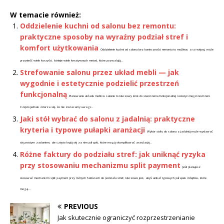
W temacie również:
Oddzielenie kuchni od salonu bez remontu:
praktyczne sposoby na wyraźny podział stref i
komfort użytkowania
Oddzielenie kuchni od salonu bez konieczności remontu to możliwe, a co więcej, może
przynieść wiele korzyści. Istnieje wiele kreatywnych metod, które pozwalają...
Strefowanie salonu przez układ mebli — jak
wygodnie i estetycznie podzielić przestrzeń
funkcjonalną
Planowanie układu mebli w salonie to kluczowy krok do stworzenia funkcjonalnej i estetycznej przestrzeni.
Często jednak zdarza się, że nie zwracamy uwagi...
Jaki stół wybrać do salonu z jadalnią: praktyczne
kryteria i typowe pułapki aranżacji
Wybór stołu do salonu z jadalnią może wydawać
się prostym zadaniem, ale często kryją się za nim pułapki, które mogą skomplikować aranżację...
Różne faktury do podziału stref: jak uniknąć ryzyka
przy stosowaniu mechanizmu split payment
Jeśli planujesz
stosować mechanizm split payment przy różnych fakturach do podziału stref, kluczowe jest, abyś unikał typowych pułapek i błędów, które
mogą...
PREVIOUS
Jak skutecznie ograniczyć rozprzestrzenianie