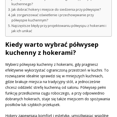
kuchennego?
Jak dobrać hokery i miejsce do siedzenia przy półwyspie?
Jak zorganizować oświetlenie i przechowywanie przy
półwyspie kuchennym?
Najczęstsze błędy przy projektowaniu półwyspu z hokerami i
jak ich unikać
Kiedy warto wybrać półwysep
kuchenny z hokerami?
Wybierz półwysep kuchenny z hokerami, gdy pragniesz
efektywnie wykorzystać ograniczoną przestrzeń w kuchni. To
rozwiązanie idealnie sprawdzi się w mniejszych kuchniach,
gdzie brakuje miejsca na tradycyjny stół, a jednocześnie
chcesz oddzielić strefę kuchenną od salonu. Półwysep pełni
funkcję przedłużenia ciągu roboczego, a przy odpowiednio
dobranych hokerach, staje się także miejscem do spożywania
posiłków lub szybkich przekąsek.
Hokery zapewniają komfort i estetykę, umożliwiając wspólne