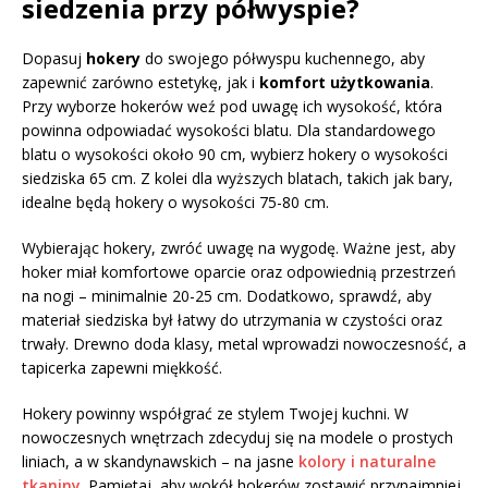
siedzenia przy półwyspie?
Dopasuj
hokery
do swojego półwyspu kuchennego, aby
zapewnić zarówno estetykę, jak i
komfort użytkowania
.
Przy wyborze hokerów weź pod uwagę ich wysokość, która
powinna odpowiadać wysokości blatu. Dla standardowego
blatu o wysokości około 90 cm, wybierz hokery o wysokości
siedziska 65 cm. Z kolei dla wyższych blatach, takich jak bary,
idealne będą hokery o wysokości 75-80 cm.
Wybierając hokery, zwróć uwagę na wygodę. Ważne jest, aby
hoker miał komfortowe oparcie oraz odpowiednią przestrzeń
na nogi – minimalnie 20-25 cm. Dodatkowo, sprawdź, aby
materiał siedziska był łatwy do utrzymania w czystości oraz
trwały. Drewno doda klasy, metal wprowadzi nowoczesność, a
tapicerka zapewni miękkość.
Hokery powinny współgrać ze stylem Twojej kuchni. W
nowoczesnych wnętrzach zdecyduj się na modele o prostych
liniach, a w skandynawskich – na jasne
kolory i naturalne
tkaniny
. Pamiętaj, aby wokół hokerów zostawić przynajmniej