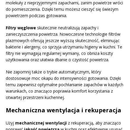
molekuły z nieprzyjemnymi zapachami, zanim powietrze wróci
do pomieszczenia. Dzięki temu możesz cieszyć się świeżym
powietrzem podczas gotowania.
Filtry węglowe
skutecznie neutralizują zapachy i
zanieczyszczenia powietrza. Nowoczesne technologie filtrów
plazmowych oferują jeszcze wyższą skuteczność, eliminując
bakterie i alergeny, co sprzyja utrzymaniu higieny w kuchni. Te
filtry nie wymagają regularnej wymiany, co obniża koszty
użytkowania oraz ułatwia dbanie o czystość powietrza.
Nie zapomnij także o trybie automatycznym, który
dostosowuje moc okapu do intensywności gotowania. Dzięki
temu zapewnisz optymalne pochłanianie zapachów w każdych
warunkach, co znacząco poprawia komfort korzystania z
otwartej przestrzeni kuchennej.
Mechaniczna wentylacja i rekuperacja
Użyj
mechanicznej wentylacji
z rekuperacją, aby znacząco
poprawić
jakość powietrza
w kuchni oraz efektywnie usunąć