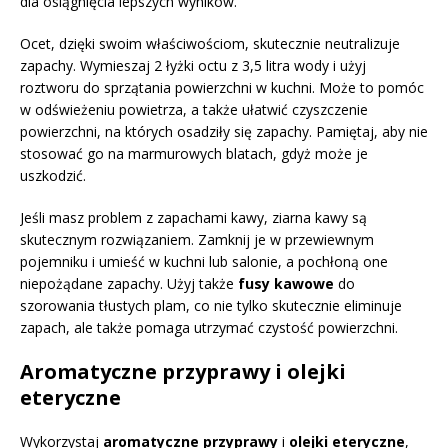
dla osiągnięcia lepszych wyników.
Ocet, dzięki swoim właściwościom, skutecznie neutralizuje
zapachy. Wymieszaj 2 łyżki octu z 3,5 litra wody i użyj
roztworu do sprzątania powierzchni w kuchni. Może to pomóc
w odświeżeniu powietrza, a także ułatwić czyszczenie
powierzchni, na których osadziły się zapachy. Pamiętaj, aby nie
stosować go na marmurowych blatach, gdyż może je
uszkodzić.
Jeśli masz problem z zapachami kawy, ziarna kawy są
skutecznym rozwiązaniem. Zamknij je w przewiewnym
pojemniku i umieść w kuchni lub salonie, a pochłoną one
niepożądane zapachy. Użyj także
fusy kawowe
do
szorowania tłustych plam, co nie tylko skutecznie eliminuje
zapach, ale także pomaga utrzymać czystość powierzchni.
Aromatyczne przyprawy i olejki
eteryczne
Wykorzystaj
aromatyczne przyprawy
i
olejki eteryczne
,