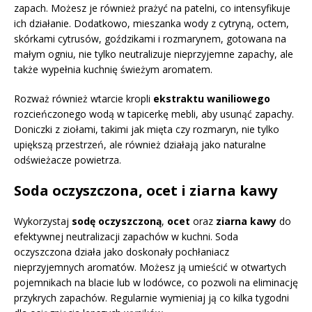
zapach. Możesz je również prażyć na patelni, co intensyfikuje
ich działanie. Dodatkowo, mieszanka wody z cytryną, octem,
skórkami cytrusów, goździkami i rozmarynem, gotowana na
małym ogniu, nie tylko neutralizuje nieprzyjemne zapachy, ale
także wypełnia kuchnię świeżym aromatem.
Rozważ również wtarcie kropli
ekstraktu waniliowego
rozcieńczonego wodą w tapicerkę mebli, aby usunąć zapachy.
Doniczki z ziołami, takimi jak mięta czy rozmaryn, nie tylko
upiększą przestrzeń, ale również działają jako naturalne
odświeżacze powietrza.
Soda oczyszczona, ocet i ziarna kawy
Wykorzystaj
sodę oczyszczoną
,
ocet
oraz
ziarna kawy
do
efektywnej neutralizacji zapachów w kuchni. Soda
oczyszczona działa jako doskonały pochłaniacz
nieprzyjemnych aromatów. Możesz ją umieścić w otwartych
pojemnikach na blacie lub w lodówce, co pozwoli na eliminację
przykrych zapachów. Regularnie wymieniaj ją co kilka tygodni