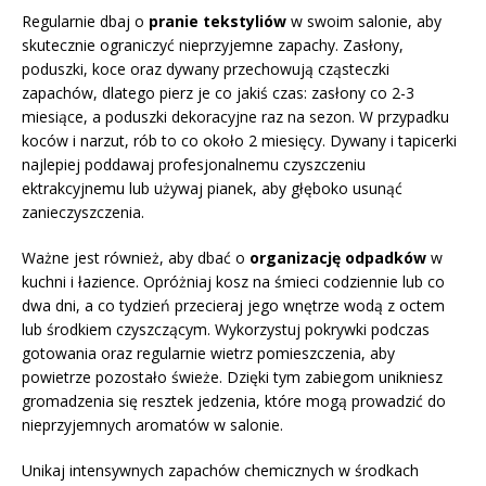
Regularnie dbaj o
pranie tekstyliów
w swoim salonie, aby
skutecznie ograniczyć nieprzyjemne zapachy. Zasłony,
poduszki, koce oraz dywany przechowują cząsteczki
zapachów, dlatego pierz je co jakiś czas: zasłony co 2-3
miesiące, a poduszki dekoracyjne raz na sezon. W przypadku
koców i narzut, rób to co około 2 miesięcy. Dywany i tapicerki
najlepiej poddawaj profesjonalnemu czyszczeniu
ektrakcyjnemu lub używaj pianek, aby głęboko usunąć
zanieczyszczenia.
Ważne jest również, aby dbać o
organizację odpadków
w
kuchni i łazience. Opróżniaj kosz na śmieci codziennie lub co
dwa dni, a co tydzień przecieraj jego wnętrze wodą z octem
lub środkiem czyszczącym. Wykorzystuj pokrywki podczas
gotowania oraz regularnie wietrz pomieszczenia, aby
powietrze pozostało świeże. Dzięki tym zabiegom unikniesz
gromadzenia się resztek jedzenia, które mogą prowadzić do
nieprzyjemnych aromatów w salonie.
Unikaj intensywnych zapachów chemicznych w środkach