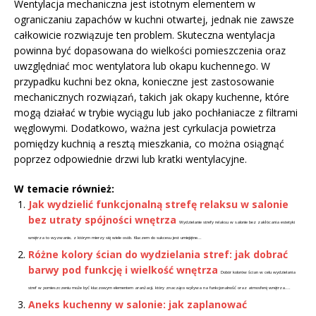
Wentylacja mechaniczna jest istotnym elementem w
ograniczaniu zapachów w kuchni otwartej, jednak nie zawsze
całkowicie rozwiązuje ten problem. Skuteczna wentylacja
powinna być dopasowana do wielkości pomieszczenia oraz
uwzględniać moc wentylatora lub okapu kuchennego. W
przypadku kuchni bez okna, konieczne jest zastosowanie
mechanicznych rozwiązań, takich jak okapy kuchenne, które
mogą działać w trybie wyciągu lub jako pochłaniacze z filtrami
węglowymi. Dodatkowo, ważna jest cyrkulacja powietrza
pomiędzy kuchnią a resztą mieszkania, co można osiągnąć
poprzez odpowiednie drzwi lub kratki wentylacyjne.
W temacie również:
Jak wydzielić funkcjonalną strefę relaksu w salonie
bez utraty spójności wnętrza
Wydzielanie strefy relaksu w salonie bez zakłócania estetyki
wnętrza to wyzwanie, z którym mierzy się wiele osób. Kluczem do sukcesu jest umiejętne...
Różne kolory ścian do wydzielania stref: jak dobrać
barwy pod funkcję i wielkość wnętrza
Dobór kolorów ścian w celu wydzielania
stref w pomieszczeniu może być kluczowym elementem aranżacji, który znacząco wpływa na funkcjonalność oraz atmosferę wnętrza....
Aneks kuchenny w salonie: jak zaplanować