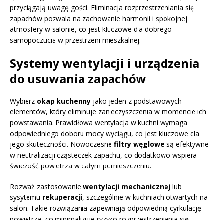
przyciągają uwagę gości. Eliminacja rozprzestrzeniania się
zapachów pozwala na zachowanie harmonii i spokojnej
atmosfery w salonie, co jest kluczowe dla dobrego
samopoczucia w przestrzeni mieszkalnej.
Systemy wentylacji i urządzenia
do usuwania zapachów
Wybierz
okap kuchenny
jako jeden z podstawowych
elementów, który eliminuje zanieczyszczenia w momencie ich
powstawania. Prawidłowa wentylacja w kuchni wymaga
odpowiedniego doboru mocy wyciągu, co jest kluczowe dla
jego skuteczności. Nowoczesne
filtry węglowe
są efektywne
w neutralizacji cząsteczek zapachu, co dodatkowo wspiera
świeżość powietrza w całym pomieszczeniu.
Rozważ zastosowanie
wentylacji mechanicznej
lub
sysytemu
rekuperacji
, szczególnie w kuchniach otwartych na
salon. Takie rozwiązania zapewniają odpowiednią cyrkulację
powietrza, co minimalizuje ryzyko rozprzestrzeniania się