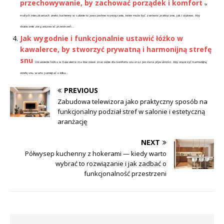
przechowywanie, by zachować porządek i komfort
W
małych mieszkaniach aneks kuchenny w salonie to powszechne rozwiązanie, które może być zarówno praktyczne, jak i stylowe. Aby
skutecznie zorganizować przestrzeń...
Jak wygodnie i funkcjonalnie ustawić łóżko w
kawalerce, by stworzyć prywatną i harmonijną strefę
snu
Ustawienie łóżka w kawalerce ma kluczowe znaczenie dla komfortu snu oraz poczucia prywatności. Aby stworzyć harmonijną
strefę snu, warto pamiętać o kilku...
PREVIOUS
Zabudowa telewizora jako praktyczny sposób na
funkcjonalny podział stref w salonie i estetyczną
aranżację
NEXT
Półwysep kuchenny z hokerami — kiedy warto
wybrać to rozwiązanie i jak zadbać o
funkcjonalność przestrzeni