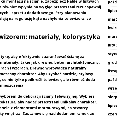
dku montażu na ścianie, zabezpiecz kable w listwach
paźd
 również wpłynie na wygląd przestrzeni.
r>
r>Zapewnij
lipie
ących i sprzętu dodatkowego. Przy planowaniu
ają na regulację kąta nachylenia telewizora, co
maj 
kwie
ewizorem: materiały, kolorystyka
marz
luty
styc
stykę
, aby efektywnie zaaranżować ścianę za
grud
ateriały, takie jak drewno, beton architektoniczny,
turach i wzorach. Drewno wprowadza naturalny
list
oczesny charakter. Aby uzyskać bardziej stylowy
paźd
co nie tylko podkreśli telewizor, ale również doda
omieszczenia.
wrze
yborem do dekoracji ściany telewizyjnej. Wybierz
sier
teksturą, aby nadać przestrzeni unikalny charakter.
lipie
panele z elementami marmurowymi, co stworzy
szty wnętrza. Zastanów się nad dodaniem ramek ze
czer