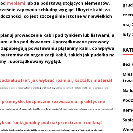
 pod
meblami
lub za podstawą stojących elementów,
grud
cześnie zapewnia schludny wygląd. Ukrycie kabli za
czer
oczności, co jest szczególnie istotne w niewielkich
maj 
luty
planuj prowadzenie kabli pod tynkiem lub listwami, a
cjami albo pod dywanem. Uporządkowane przewody
e zapobiegają powstawaniu plątaniny kabli, co wpływa
KAT
ystemów do organizacji kabli, takich jak pudełka na
zny i uporządkowany wygląd.
Bez 
Mies
działu stref: jak wybrać rozmiar, kształt i materiał
trwa
r dywanu to często kluczowy krok w aranżacji wnętrza, który wpływa na komfort i funkcjonalność stref w pomieszczeniu.
Na l
Podzi
w przemyśle: bezpieczne rozwiązania i praktyczne
Remo
ia do wydzielania stref w przemyśle jest kluczowy dla zapewnienia bezpieczeństwa, zwłaszcza w obszarach zagrożonych
Sypia
ybrać funkcjonalny podział przestrzeni i uniknąć
Wnęt
gał jako ścianka działowa może być kluczem do efektywnego podziału przestrzeni w Twoim wnętrzu, ale wybór