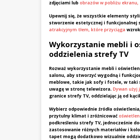
zdjęciami lub
obrazów w pobliżu ekranu, 
Upewnij się, że wszystkie elementy styl
stworzenie estetycznej i funkcjonalnej 
atrakcyjnym tłem, które przyciąga
wzrok 
Wykorzystanie mebli i o
oddzielenia strefy TV
Rozważ wykorzystanie
mebli
i
oświetlen
salonu, aby stworzyć wygodną i funkcj
meblowe, takie jak
sofy
i
fotele
, w taki
uwagę w stronę telewizora.
Dywan użyj
granice strefy TV, oddzielając ją od kąci
Wybierz odpowiednie źródła
oświetlenia
przytulny klimat i zróżnicować
oświetlen
podkreśleniu strefy TV, jednocześnie d
zastosowanie różnych materiałów i kolo
tapet mogą dodatkowo wizualnie oddziel