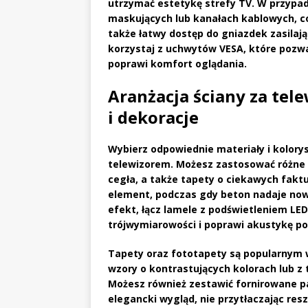
utrzymać
estetykę strefy TV
. W przypa
maskujących lub kanałach kablowych, co
także łatwy dostęp do gniazdek zasilaj
korzystaj z uchwytów VESA, które pozwal
poprawi komfort oglądania.
Aranżacja ściany za tel
i dekoracje
Wybierz odpowiednie
materiały
i
kolory
telewizorem. Możesz zastosować różne m
cegła, a także tapety o ciekawych fak
element, podczas gdy beton nadaje now
efekt, łącz
lamele
z podświetleniem LED, 
trójwymiarowości i poprawi akustykę p
Tapety oraz fototapety są popularnym w
wzory o kontrastujących kolorach lub z 
Możesz również zestawić fornirowane 
elegancki wygląd, nie przytłaczając re