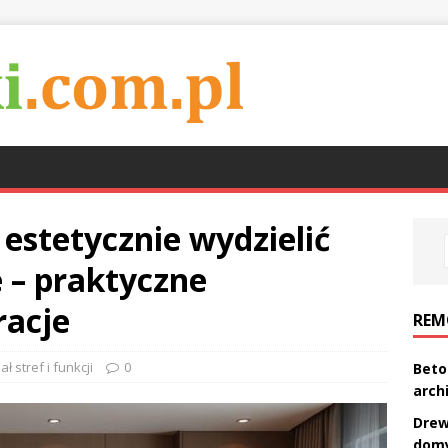
 estetycznie wydzielić
e – praktyczne
racje
REM
ł stref i funkcji
0
Beto
arch
Drew
domy