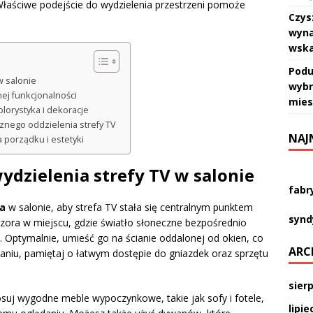
łaściwe podejście do wydzielenia przestrzeni pomoże
Czys
wyna
wska
Podu
w salonie
wybr
ej funkcjonalności
mies
olorystyka i dekoracje
cznego oddzielenia strefy TV
NAJ
 porządku i estetyki
ydzielenia strefy TV w salonie
fabr
ra
w salonie, aby strefa TV stała się centralnym punktem
synd
ora w miejscu, gdzie światło słoneczne bezpośrednio
Optymalnie, umieść go na ścianie oddalonej od okien, co
ARC
niu, pamiętaj o łatwym dostępie do gniazdek oraz sprzętu
sier
tosuj wygodne meble wypoczynkowe, takie jak sofy i fotele,
lipie