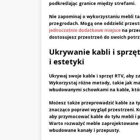
podkreślając granice między strefami.
Nie zapominaj o wykorzystaniu
mebli
ta
przegrodach. Mogą one oddzielić przes
jednocześnie dodatkowe miejsce
na przec
dostosujesz przestrzeń do swoich potrze
Ukrywanie kabli i sprz
i estetyki
Ukrywaj swoje
kable
i sprzęt
RTV
, aby z
Wykorzystaj różne metody, takie jak m
wbudowanymi schowkami na kable, które
Możesz także przeprowadzić kable za ty
znacząco poprawi wygląd przestrzeni. K
aby przymocować kable do tyłu mebli i 
Warto rozważyć meble zaprojektowane s
wbudowane kanały i przepusty.