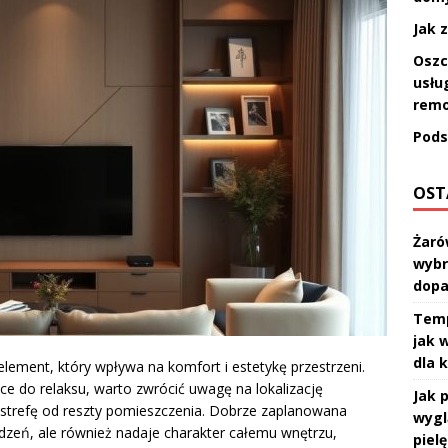
Jak 
Oszc
usłu
remo
Pods
OST
Żaró
wybr
dopa
Temp
jak 
dla 
element, który wpływa na komfort i estetykę przestrzeni.
ce do relaksu, warto zwrócić uwagę na lokalizację
Jak p
ę strefę od reszty pomieszczenia. Dobrze zaplanowana
wygl
ządzeń, ale również nadaje charakter całemu wnętrzu,
pielę