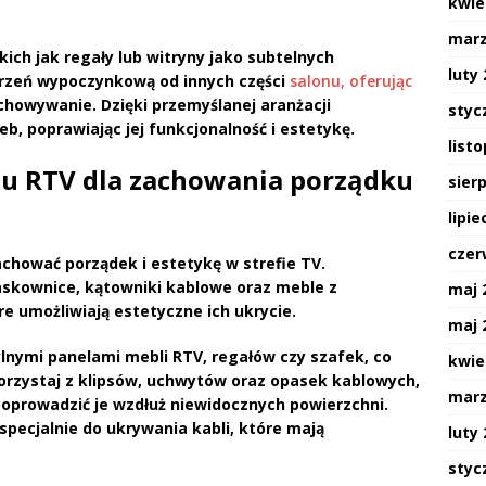
kwie
marz
kich jak
regały
lub
witryny
jako subtelnych
luty
trzeń wypoczynkową od innych części
salonu, oferując
howywanie. Dzięki przemyślanej aranżacji
styc
b, poprawiając jej funkcjonalność i estetykę.
list
ętu RTV dla zachowania porządku
sier
lipie
czer
achować porządek i estetykę w strefie TV.
askownice, kątowniki kablowe oraz meble z
maj 
 umożliwiają estetyczne ich ukrycie.
maj 
lnymi panelami mebli RTV, regałów czy szafek, co
kwie
orzystaj z klipsów, uchwytów oraz opasek kablowych,
marz
poprowadzić je wzdłuż niewidocznych powierzchni.
pecjalnie do ukrywania kabli, które mają
luty
styc