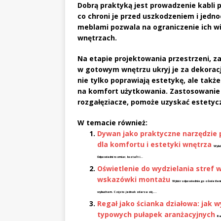
Dobrą praktyką jest prowadzenie kabli
co chroni je przed uszkodzeniem i jedno
meblami pozwala na ograniczenie ich wid
wnętrzach.
Na etapie projektowania przestrzeni, za
w gotowym wnętrzu ukryj je za dekora
nie tylko poprawiają estetykę, ale takż
na komfort użytkowania. Zastosowanie s
rozgałęziacze, pomoże uzyskać estetyc
W temacie również:
Dywan jako praktyczne narzędzie po
dla komfortu i estetyki wnętrza
Wybó
Odpowiedni rozmiar, kształt i...
Oświetlenie do wydzielania stref 
wskazówki montażu
Wybór odpowiedniego oświetlen
wybuchem. Często jednak zdarza się,...
Regał jako ścianka działowa: jak w
typowych pułapek aranżacyjnych
Re