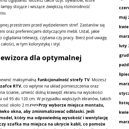
emu oglądaniu. Możesz także użyć dywanów, które
, lampy stojące i wiszące zwiększą różnorodność
czer
ksu.
maj 
ępnej przestrzeni przed wydzieleniem stref. Zastanów się
kwie
eni oraz preferencjami dotyczącymi mebli. Ustal, jakie
marz
o oglądania telewizji, czytania czy pracy. Bierz pod uwagę
ałości, w tym kolorystykę i styl.
luty
grud
ewizora dla optymalnej
paźd
lipie
apewnić maksymalną
funkcjonalność strefy TV
. Możesz
marz
szafce RTV
, co wpłynie na układ pomieszczenia oraz
 na ścianie, umieść dolną krawędź ekranu na wysokości
styc
i od 95 do 120 cm. W przypadku większych ekranów, takich
list
nosić około 2 m.
r>
r>Przy wyborze miejsca montażu,
wko okna, aby zminimalizować odblaski. Jeśli
kwie
 model, który ma odpowiednią wysokość i wentylację
marz
 czy szafka ma miejsca na ukrycie kabli, co pomoże