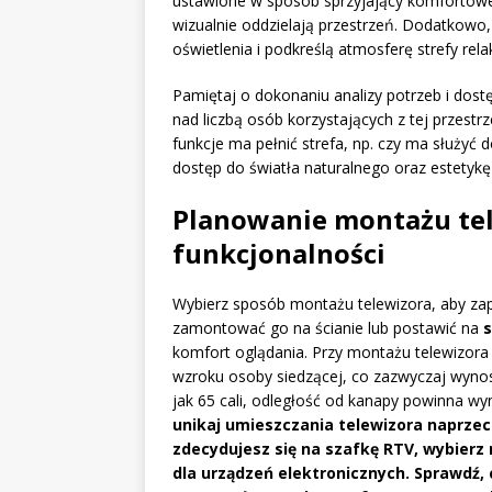
ustawione w sposób sprzyjający komfortow
wizualnie oddzielają przestrzeń. Dodatkowo
oświetlenia i podkreślą atmosferę strefy rela
Pamiętaj o dokonaniu analizy potrzeb i dost
nad liczbą osób korzystających z tej przestrz
funkcje ma pełnić strefa, np. czy ma służyć d
dostęp do światła naturalnego oraz estetykę c
Planowanie montażu tel
funkcjonalności
Wybierz sposób montażu telewizora, aby z
zamontować go na ścianie lub postawić na
komfort oglądania. Przy montażu telewizora
wzroku osoby siedzącej, co zazwyczaj wynos
jak 65 cali, odległość od kanapy powinna wy
unikaj umieszczania telewizora naprzeci
zdecydujesz się na szafkę RTV, wybierz
dla urządzeń elektronicznych. Sprawdź,