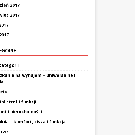
zień 2017
wiec 2017
2017
 2017
EGORIE
kategorii
zkanie na wynajem – uniwersalne i
łe
uzie
ał stref i funkcji
nt i nieruchomości
lnia – komfort, cisza i funkcja
rze