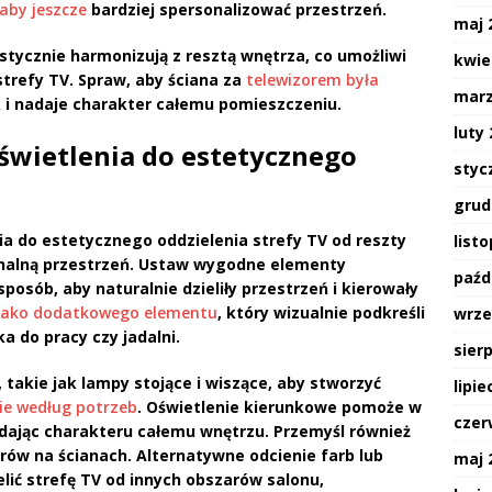
aby jeszcze
bardziej spersonalizować przestrzeń.
maj 
istycznie harmonizują z resztą wnętrza, co umożliwi
kwie
strefy TV. Spraw, aby ściana za
telewizorem była
marz
i nadaje charakter całemu pomieszczeniu.
luty
świetlenia do estetycznego
styc
grud
ia
do estetycznego oddzielenia strefy TV od reszty
list
onalną przestrzeń. Ustaw wygodne elementy
paźd
 sposób, aby naturalnie dzieliły przestrzeń i kierowały
 jako dodatkowego elementu
, który wizualnie podkreśli
wrze
ka do pracy czy jadalni.
sier
, takie jak
lampy stojące
i
wiszące
, aby stworzyć
lipie
ie według potrzeb
. Oświetlenie kierunkowe pomoże w
czer
odając charakteru całemu wnętrzu. Przemyśl również
rów na ścianach. Alternatywne odcienie farb lub
maj 
ić strefę TV od innych obszarów salonu,