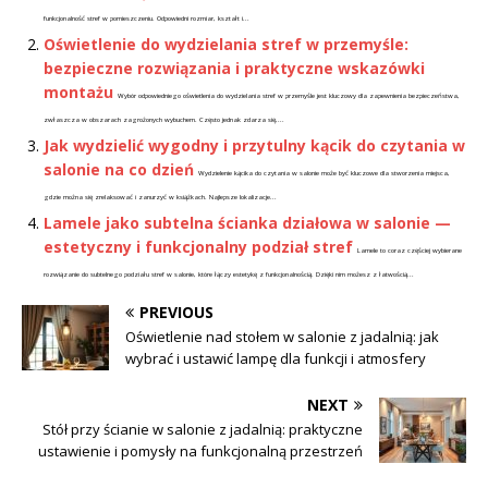
funkcjonalność stref w pomieszczeniu. Odpowiedni rozmiar, kształt i...
Oświetlenie do wydzielania stref w przemyśle:
bezpieczne rozwiązania i praktyczne wskazówki
montażu
Wybór odpowiedniego oświetlenia do wydzielania stref w przemyśle jest kluczowy dla zapewnienia bezpieczeństwa,
zwłaszcza w obszarach zagrożonych wybuchem. Często jednak zdarza się,...
Jak wydzielić wygodny i przytulny kącik do czytania w
salonie na co dzień
Wydzielenie kącika do czytania w salonie może być kluczowe dla stworzenia miejsca,
gdzie można się zrelaksować i zanurzyć w książkach. Najlepsze lokalizacje...
Lamele jako subtelna ścianka działowa w salonie —
estetyczny i funkcjonalny podział stref
Lamele to coraz częściej wybierane
rozwiązanie do subtelnego podziału stref w salonie, które łączy estetykę z funkcjonalnością. Dzięki nim możesz z łatwością...
PREVIOUS
Oświetlenie nad stołem w salonie z jadalnią: jak
wybrać i ustawić lampę dla funkcji i atmosfery
NEXT
Stół przy ścianie w salonie z jadalnią: praktyczne
ustawienie i pomysły na funkcjonalną przestrzeń