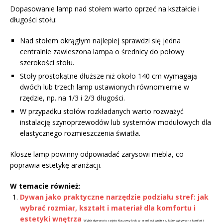
Dopasowanie lamp nad stołem warto oprzeć na kształcie i
długości stołu:
Nad stołem okrągłym najlepiej sprawdzi się jedna
centralnie zawieszona lampa o średnicy do połowy
szerokości stołu.
Stoły prostokątne dłuższe niż około 140 cm wymagają
dwóch lub trzech lamp ustawionych równomiernie w
rzędzie, np. na 1/3 i 2/3 długości.
W przypadku stołów rozkładanych warto rozważyć
instalację szynoprzewodów lub systemów modułowych dla
elastycznego rozmieszczenia światła.
Klosze lamp powinny odpowiadać zarysowi mebla, co
poprawia estetykę aranżacji.
W temacie również:
Dywan jako praktyczne narzędzie podziału stref: jak
wybrać rozmiar, kształt i materiał dla komfortu i
estetyki wnętrza
Wybór dywanu to często kluczowy krok w aranżacji wnętrza, który wpływa na komfort i