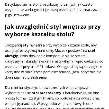
Decydując się na stół prostokątny, przemyśl, jak często
przyjmujesz wielu gości i jak dużą przestrzeń przeznaczysz na
jego ustawienie.
Jak uwzględnić styl wnętrza przy
wyborze kształtu stołu?
Uwzględnij
styl wnętrza
przy wyborze kształtu stołu, aby
osiągnąć estetyczną harmonię. Możesz postawić na
stół
okrągły
, który doskonale komponuje się ze stylami
klasycznymi, skandynawskimi i rustykalnymi, wprowadzając do
przestrzeni przytulność i lekkość. Okrągłe stoły są szczególnie
korzystne w mniejszych pomieszczeniach, gdyż optycznie nie
dominują nad przestrzenią.
Dla minimalistycznych, nowoczesnych wnętrz lepszym
wyborem będzie
stół prostokątny
. Charakteryzują się one
prostą formą i czystymi liniami, co podkreśla surowość oraz
elegancję aranżacji. W przypadku wnętrz loftowych oraz
industrialnych prostokątne stoły z surowych materiałów, takich