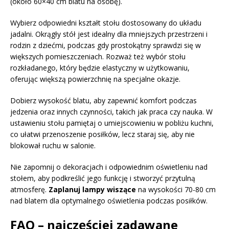
(około 60×40 cm blatu na osobę).
Wybierz odpowiedni kształt stołu dostosowany do układu
jadalni. Okrągły stół jest idealny dla mniejszych przestrzeni i
rodzin z dziećmi, podczas gdy prostokątny sprawdzi się w
większych pomieszczeniach. Rozważ też wybór stołu
rozkładanego, który będzie elastyczny w użytkowaniu,
oferując większą powierzchnię na specjalne okazje.
Dobierz wysokość blatu, aby zapewnić komfort podczas
jedzenia oraz innych czynności, takich jak praca czy nauka. W
ustawieniu stołu pamiętaj o umiejscowieniu w pobliżu kuchni,
co ułatwi przenoszenie posiłków, lecz staraj się, aby nie
blokował ruchu w salonie.
Nie zapomnij o dekoracjach i odpowiednim oświetleniu nad
stołem, aby podkreślić jego funkcję i stworzyć przytulną
atmosferę.
Zaplanuj lampy wiszące
na wysokości 70-80 cm
nad blatem dla optymalnego oświetlenia podczas posiłków.
FAQ – najczęściej zadawane