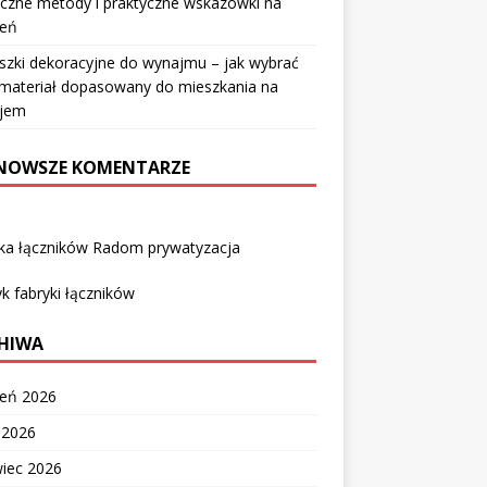
czne metody i praktyczne wskazówki na
ień
szki dekoracyjne do wynajmu – jak wybrać
i materiał dopasowany do mieszkania na
jem
NOWSZE KOMENTARZE
yka łączników Radom prywatyzacja
k fabryki łączników
HIWA
ień 2026
c 2026
wiec 2026