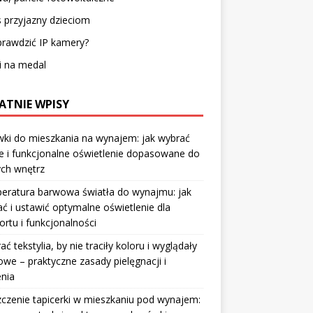
 przyjazny dzieciom
prawdzić IP kamery?
i na medal
ATNIE WPISY
ki do mieszkania na wynajem: jak wybrać
e i funkcjonalne oświetlenie dopasowane do
ych wnętrz
eratura barwowa światła do wynajmu: jak
ć i ustawić optymalne oświetlenie dla
rtu i funkcjonalności
rać tekstylia, by nie traciły koloru i wyglądały
owe – praktyczne zasady pielęgnacji i
nia
czenie tapicerki w mieszkaniu pod wynajem: