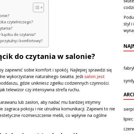
skute
codz
lonie?
Podu
ika czytelniczego?
styl 
ytania?
wyna
kąciku do czytania?
 przytulny i komfortowy?
NAJ
ącik do czytania w salonie?
fabr
by zapewnić sobie komfort i spokój. Najlepiej sprawdzi się
e wykorzystanie naturalnego światła. Jeśli
salon jest
syndy
poddaszu, gdzie unikniesz zgiełku codziennych czynności.
h jak telewizor czy intensywna strefa ruchu.
ARC
 parawanu lub zasłon, aby nadać mu bardziej intymny
ie zagraca pokoju i nie utrudnia komunikacji. Zapewni to nie
sierp
 estetyczne rozmieszczenie mebli, co wpłynie na ogólne
lipie
czer