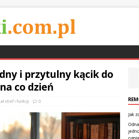
dny i przytulny kącik do
 na co dzień
REM
ł stref i funkcji
0
Jak z
Odnaw
jedno
ogniw