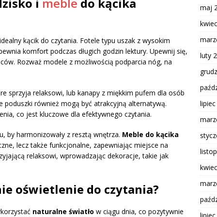
zisko i
meble
do kącika
maj 
kwie
marz
idealny kącik do czytania. Fotele typu uszak z wysokim
ewnia komfort podczas długich godzin lektury. Upewnij się,
luty 
leców. Rozważ modele z możliwością podparcia nóg, na
grud
paźdz
óre sprzyja relaksowi, lub kanapy z miękkim pufem dla osób
lipie
że poduszki również mogą być atrakcyjną alternatywą.
ia, co jest kluczowe dla efektywnego czytania.
marz
ku, by harmonizowały z resztą wnętrza.
Meble do kącika
styc
czne, lecz także funkcjonalne, zapewniając miejsce na
listo
zyjającą relaksowi, wprowadzając dekoracje, takie jak
kwie
marz
e oświetlenie do czytania?
paźdz
ykorzystać
naturalne światło
w ciągu dnia, co pozytywnie
lipie