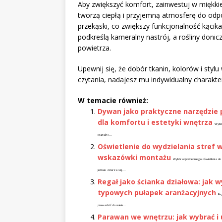
Aby zwiększyć komfort, zainwestuj w miękk
tworzą ciepłą i przyjemną atmosferę do odpo
przekąski, co zwiększy funkcjonalność kąci
podkreślą kameralny nastrój, a rośliny don
powietrza.
Upewnij się, że dobór tkanin, kolorów i stylu
czytania, nadajesz mu indywidualny charakte
W temacie również:
Dywan jako praktyczne narzędzie po
dla komfortu i estetyki wnętrza
Wybór
kształt i...
Oświetlenie do wydzielania stref 
wskazówki montażu
Wybór odpowiedniego oświetlenia d
jednak zdarza się,...
Regał jako ścianka działowa: jak w
typowych pułapek aranżacyjnych
Re
prowadzić do wielu...
Parawan we wnętrzu: jak wybrać i 