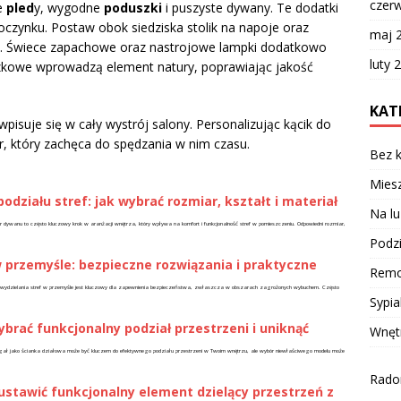
czer
ie
pled
y, wygodne
poduszki
i puszyste dywany. Te dodatki
czynku. Postaw obok siedziska stolik na napoje oraz
maj 
ka. Świece zapachowe oraz nastrojowe lampki dodatkowo
luty 
iczkowe wprowadzą element natury, poprawiając jakość
KAT
 wpisuje się w cały wystrój salony. Personalizując kącik do
r, który zachęca do spędzania w nim czasu.
Bez k
Miesz
działu stref: jak wybrać rozmiar, kształt i materiał
Na lu
 dywanu to często kluczowy krok w aranżacji wnętrza, który wpływa na komfort i funkcjonalność stref w pomieszczeniu. Odpowiedni rozmiar,
Podzi
w przemyśle: bezpieczne rozwiązania i praktyczne
Remo
o wydzielania stref w przemyśle jest kluczowy dla zapewnienia bezpieczeństwa, zwłaszcza w obszarach zagrożonych wybuchem. Często
Sypia
ybrać funkcjonalny podział przestrzeni i uniknąć
Wnęt
gał jako ścianka działowa może być kluczem do efektywnego podziału przestrzeni w Twoim wnętrzu, ale wybór niewłaściwego modelu może
Radom
ustawić funkcjonalny element dzielący przestrzeń z