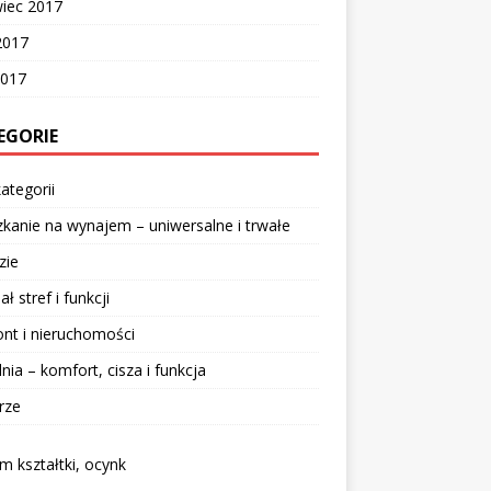
wiec 2017
2017
2017
EGORIE
ategorii
kanie na wynajem – uniwersalne i trwałe
zie
ał stref i funkcji
nt i nieruchomości
lnia – komfort, cisza i funkcja
rze
 kształtki, ocynk