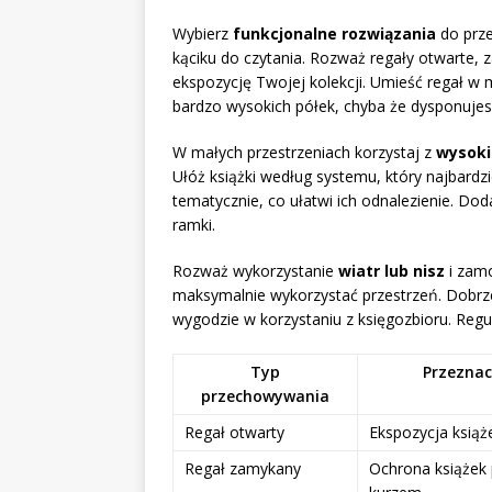
Wybierz
funkcjonalne rozwiązania
do prze
kąciku do czytania. Rozważ regały otwarte, z
ekspozycję Twojej kolekcji. Umieść regał w 
bardzo wysokich półek, chyba że dysponujes
W małych przestrzeniach korzystaj z
wysoki
Ułóż książki według systemu, który najbardzi
tematycznie, co ułatwi ich odnalezienie. Dod
ramki.
Rozważ wykorzystanie
wiatr lub nisz
i zamo
maksymalnie wykorzystać przestrzeń. Dobrze
wygodzie w korzystaniu z księgozbioru. Regul
Typ
Przeznac
przechowywania
Regał otwarty
Ekspozycja książ
Regał zamykany
Ochrona książek 