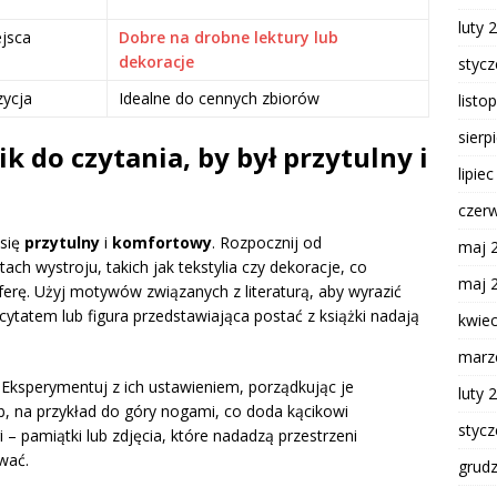
luty 
jsca
Dobre na drobne lektury lub
dekoracje
styc
zycja
Idealne do cennych zbiorów
listo
sierp
k do czytania, by był przytulny i
lipie
czer
 się
przytulny
i
komfortowy
. Rozpocznij od
maj 
h wystroju, takich jak tekstylia czy dekoracje, co
maj 
rę. Użyj motywów związanych z literaturą, aby wyrazić
cytatem lub figura przedstawiająca postać z książki nadają
kwie
marz
 Eksperymentuj z ich ustawieniem, porządkując je
luty 
b, na przykład do góry nogami, co doda kącikowi
styc
 – pamiątki lub zdjęcia, które nadadzą przestrzeni
wać.
grud