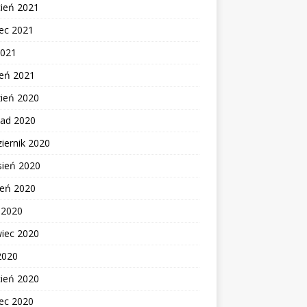
cień 2021
ec 2021
2021
zeń 2021
zień 2020
pad 2020
iernik 2020
sień 2020
ień 2020
c 2020
wiec 2020
2020
cień 2020
ec 2020