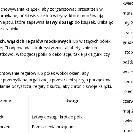
kwie
chowywania książek, aby zorganizować przestrzeń w
marz
amykane, półki wiszące lub witryny, które umożliwiają
miejscu, które zapewnia
łatwy dostęp
do książek, unikając
luty 
z drabinką.
styc
ch, wąskich regałów modułowych
lub wiszących półek.
grud
ej Ci odpowiada – kolorystycznie, alfabetycznie lub
listo
atkowo, wzbogacaj półki o dekoracje, takie jak figurki czy
paźdz
wrze
ntowanie regałów lub półek wokół okien, aby
 przemyślana organizacja przestrzeni sprzyja porządkowi i
sierp
arnie oczyszczaj regały z kurzu, aby chronić swoje książki.
lipie
zenie
Uwagi
czer
maj 
ek
Łatwy dostęp, krótkie półki
kwie
przed
Przeszklenia pożądane
marz