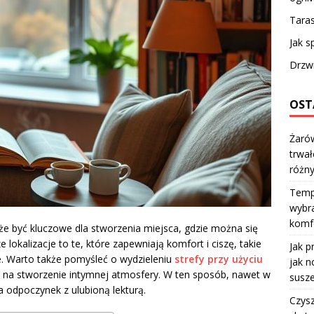
Taras
Jak s
Drzw
OST
Żarów
trwał
różn
Temp
wybra
komfo
że być kluczowe dla stworzenia miejsca, gdzie można się
 lokalizacje to te, które zapewniają komfort i ciszę, takie
Jak p
ie. Warto także pomyśleć o wydzieleniu
strefy przy użyciu
jak n
na stworzenie intymnej atmosfery. W ten sposób, nawet w
susze
 odpoczynek z ulubioną lekturą.
Czysz