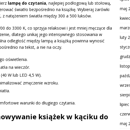
ierz
lampę do czytania
, najlepiej podłogową lub stołową,
maj 
erować światło bezpośrednio na książkę. Wybieraj żarówki
, z natężeniem światła między 300 a 500 luksów.
kwie
marz
00 do 3300 K, co sprzyja relaksowi i jest mniej męczące dla
nie, dlatego unikaj jego intensywnego stosowania w
luty 
lna odległość między lampą a książką powinna wynosić
styc
ośrednio na tekst, a nie na oczy.
grud
go oświetlenia.
listo
atła na wieczór.
(40 W lub LED 4,5 W).
paźdz
inimalizować zmęczenie wzroku.
wrze
iatła.
sierp
fortowe warunki do długiego czytania.
lipie
czer
howywanie książek w kąciku do
maj 