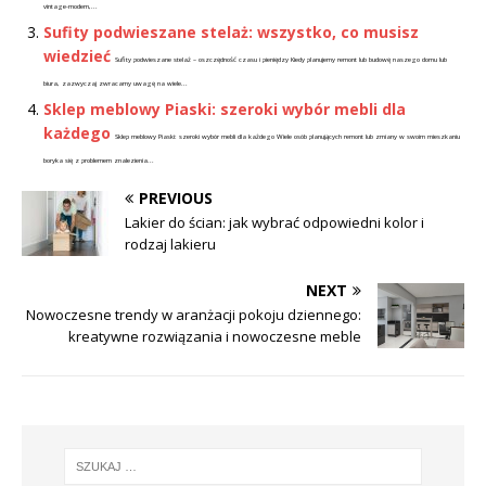
vintage-modern,...
Sufity podwieszane stelaż: wszystko, co musisz
wiedzieć
Sufity podwieszane stelaż – oszczędność czasu i pieniędzy Kiedy planujemy remont lub budowę naszego domu lub
biura, zazwyczaj zwracamy uwagę na wiele...
Sklep meblowy Piaski: szeroki wybór mebli dla
każdego
Sklep meblowy Piaski: szeroki wybór mebli dla każdego Wiele osób planujących remont lub zmiany w swoim mieszkaniu
boryka się z problemem znalezienia...
PREVIOUS
Lakier do ścian: jak wybrać odpowiedni kolor i
rodzaj lakieru
NEXT
Nowoczesne trendy w aranżacji pokoju dziennego:
kreatywne rozwiązania i nowoczesne meble