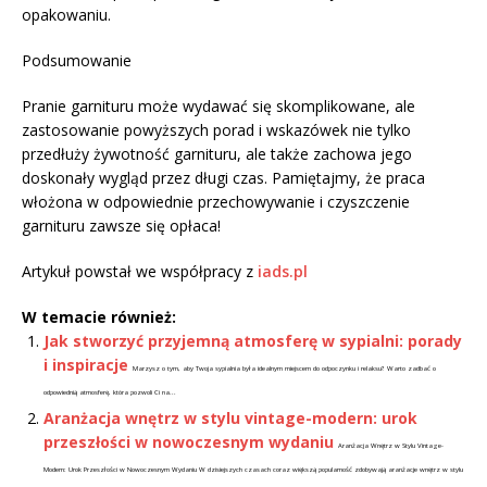
opakowaniu.
Podsumowanie
Pranie garnituru może wydawać się skomplikowane, ale
zastosowanie powyższych porad i wskazówek nie tylko
przedłuży żywotność garnituru, ale także zachowa jego
doskonały wygląd przez długi czas. Pamiętajmy, że praca
włożona w odpowiednie przechowywanie i czyszczenie
garnituru zawsze się opłaca!
Artykuł powstał we współpracy z
iads.pl
W temacie również:
Jak stworzyć przyjemną atmosferę w sypialni: porady
i inspiracje
Marzysz o tym, aby Twoja sypialnia była idealnym miejscem do odpoczynku i relaksu? Warto zadbać o
odpowiednią atmosferę, która pozwoli Ci na...
Aranżacja wnętrz w stylu vintage-modern: urok
przeszłości w nowoczesnym wydaniu
Aranżacja Wnętrz w Stylu Vintage-
Modern: Urok Przeszłości w Nowoczesnym Wydaniu W dzisiejszych czasach coraz większą popularność zdobywają aranżacje wnętrz w stylu