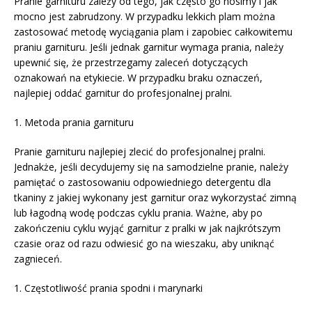
Pranie garnituru zależy od tego, jak często go nosimy i jak
mocno jest zabrudzony. W przypadku lekkich plam można
zastosować metodę wyciągania plam i zapobiec całkowitemu
praniu garnituru. Jeśli jednak garnitur wymaga prania, należy
upewnić się, że przestrzegamy zaleceń dotyczących
oznakowań na etykiecie. W przypadku braku oznaczeń,
najlepiej oddać garnitur do profesjonalnej pralni.
1. Metoda prania garnituru
Pranie garnituru najlepiej zlecić do profesjonalnej pralni.
Jednakże, jeśli decydujemy się na samodzielne pranie, należy
pamiętać o zastosowaniu odpowiedniego detergentu dla
tkaniny z jakiej wykonany jest garnitur oraz wykorzystać zimną
lub łagodną wodę podczas cyklu prania. Ważne, aby po
zakończeniu cyklu wyjąć garnitur z pralki w jak najkrótszym
czasie oraz od razu odwiesić go na wieszaku, aby uniknąć
zagnieceń.
1. Częstotliwość prania spodni i marynarki