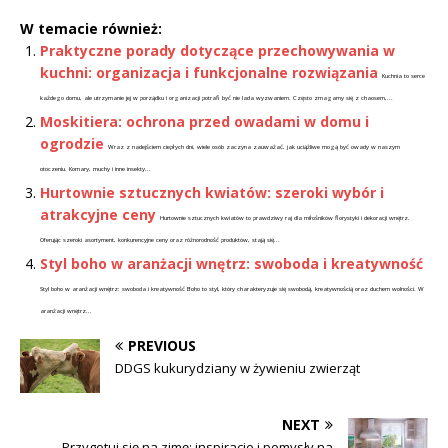
W temacie również:
Praktyczne porady dotyczące przechowywania w
kuchni: organizacja i funkcjonalne rozwiązania
Kuchnia to serce
każdego domu, ale utrzymanie jej w porządku i organizacji potrafi być nie lada wyzwaniem. Często zmagamy się z chaosem,...
Moskitiera: ochrona przed owadami w domu i
ogrodzie
Wraz z nadejściem ciepłych dni, wiele osób zaczyna zauważać, jak uciążliwe mogą być owady w naszym
otoczeniu. Komary, muchy i inne insekty...
Hurtownie sztucznych kwiatów: szeroki wybór i
atrakcyjne ceny
Hurtownie sztucznych kwiatów to prawdziwy raj dla miłośników florystyki i dekoracji wnętrz.
Oferując szeroki asortyment, konkurencyjne ceny oraz różnorodność produktów, stają się...
Styl boho w aranżacji wnętrz: swoboda i kreatywność
Styl boho w aranżacji wnętrz: swoboda i kreatywność Boho to styl, który charakteryzuje się swobodą, kreatywnością oraz duchem wolności. W
aranżacji wnętrz...
PREVIOUS
DDGS kukurydziany w żywieniu zwierząt
NEXT
Przygotuj się na zimę: inspiracje i pomysły na