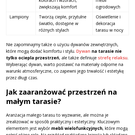
kolorach i wzorach,
mebli
zwiększają komfort
ogrodowych
Lampiony
Tworzą ciepłe, przytulne
Oświetlenie i
światło, dostępne w
dekoracja
różnych stylach
tarasu w nocy
Nie zapominajmy także o użyciu dywanów zewnętrznych,
które mogą dodać komfortu i stylu.
Dywan
na tarasie nie
tylko ociepla przestrzeń
, ale także definiuje
strefę relaksu
.
Wybierając dywan, warto postawić na materiały odporne na
warunki atmosferyczne, co zapewni jego trwałość i estetykę
przez długi czas.
Jak zaaranżować przestrzeń na
małym tarasie?
Aranżacja małego tarasu to wyzwanie, ale można je
zrealizować w sposób praktyczny i estetyczny. Kluczowym
elementem jest wybór
mebli wielofunkcyjnych
, które mogą
pełnić różne role. Na przykład rozkładane krzesła lub składane