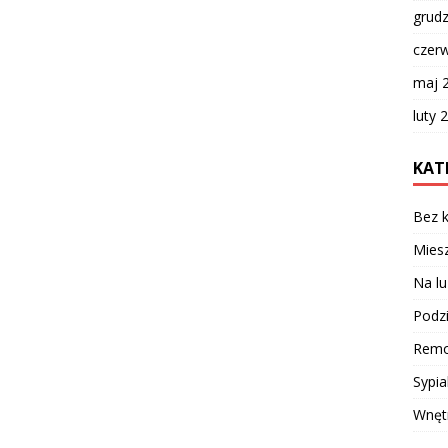
grud
czer
maj 
luty 
KAT
Bez k
Miesz
Na lu
Podzi
Remo
Sypia
Wnęt