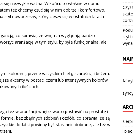
ała się niezwykle ważna. W końcu to właśnie w domu
Czysz
atem też chcemy czuć się w nim dobrze i komfortowo.
skute
a styl nowoczesny, który cieszy się w ostatnich latach
codz
Podu
egancją, co sprawia, że wnętrza wyglądają bardzo
styl 
tworzyć aranżację w tym stylu, by była funkcjonalna, ale
wyna
NAJ
mi kolorami, przede wszystkim bielą, szarością i beżem.
jsze akcenty w postaci czerni lub intensywnych kolorów
fabr
arkowanych ilościach.
syndy
ARC
tego też w aranżacji wnętrz warto postawić na prostotę i
formie, bez zbędnych zdobień i ozdób, co sprawia, że są
sierp
szystkie dodatki powinny być starannie dobrane, ale też w
lipie
trzeni.