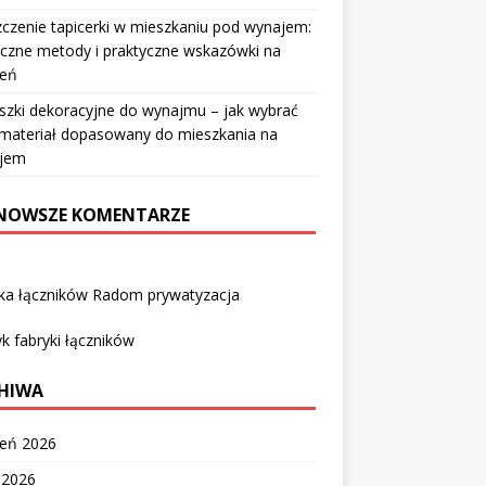
czenie tapicerki w mieszkaniu pod wynajem:
czne metody i praktyczne wskazówki na
ień
szki dekoracyjne do wynajmu – jak wybrać
i materiał dopasowany do mieszkania na
jem
NOWSZE KOMENTARZE
yka łączników Radom prywatyzacja
k fabryki łączników
HIWA
ień 2026
c 2026