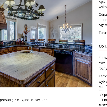
Łączn
wyko
Odnaw
jedno
ogniw
Taras
OST
Żarów
trwał
różn
Temp
wybra
komfo
Jak p
jak n
prostotę z eleganckim stylem?
susze