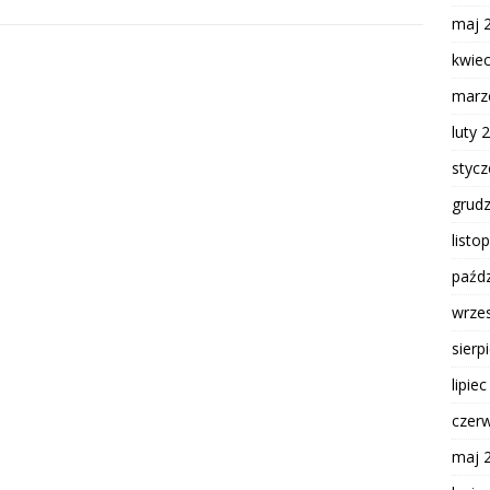
maj 
kwie
marz
luty 
styc
grud
listo
paźdz
wrze
sierp
lipie
czer
maj 