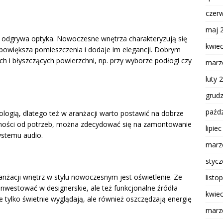
czer
maj 
z odgrywa optyka. Nowoczesne wnętrza charakteryzują się
kwie
ie powiększa pomieszczenia i dodaje im elegancji. Dobrym
h i błyszczących powierzchni, np. przy wyborze podłogi czy
marz
luty 
grud
paźdz
ologią, dlatego też w aranżacji warto postawić na dobrze
żności od potrzeb, można zdecydować się na zamontowanie
lipie
stemu audio.
marz
styc
żacji wnętrz w stylu nowoczesnym jest oświetlenie. Ze
listo
nwestować w designerskie, ale też funkcjonalne źródła
kwie
e tylko świetnie wyglądają, ale również oszczędzają energię
marz