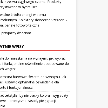
iki z żeliwa ciągliwego czarne. Produkty
rzystywane w hydraulice
ialne źródła energii w domu
rodzinnym. Kolektory słoneczne Szczecin –
a, panele fotowoltaiczne
 przyjazny dzieciom
ATNIE WPISY
ki do mieszkania na wynajem: jak wybrać
e i funkcjonalne oświetlenie dopasowane do
ych wnętrz
eratura barwowa światła do wynajmu: jak
ć i ustawić optymalne oświetlenie dla
rtu i funkcjonalności
rać tekstylia, by nie traciły koloru i wyglądały
owe – praktyczne zasady pielęgnacji i
nia