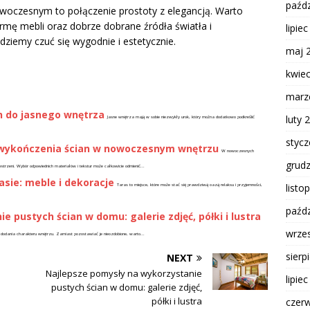
paźdz
woczesnym to połączenie prostoty z elegancją. Warto
ormę mebli oraz dobrze dobrane źródła światła i
lipie
ziemy czuć się wygodnie i estetycznie.
maj 
kwie
marz
n do jasnego wnętrza
luty 
Jasne wnętrza mają w sobie niezwykły urok, który można dodatkowo podkreślić
styc
o wykończenia ścian w nowoczesnym wnętrzu
W nowoczesnych
grud
trzeni. Wybór odpowiednich materiałów i tekstur może całkowicie odmienić...
asie: meble i dekoracje
listo
Taras to miejsce, które może stać się prawdziwą oazą relaksu i przyjemności,
paźdz
 pustych ścian w domu: galerie zdjęć, półki i lustra
wrze
 dodania charakteru wnętrzu. Zamiast pozostawiać je nieozdobione, warto...
sierp
NEXT
Najlepsze pomysły na wykorzystanie
lipie
pustych ścian w domu: galerie zdjęć,
półki i lustra
czer