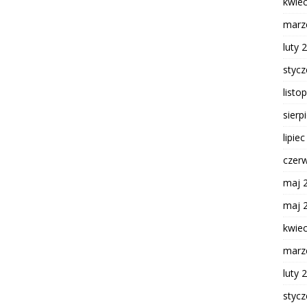
kwie
marz
luty 
styc
listo
sierp
lipie
czer
maj 
maj 
kwie
marz
luty 
styc