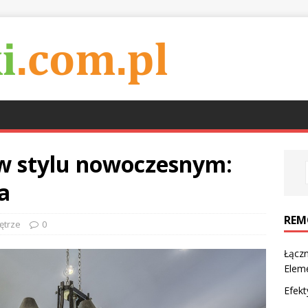
w stylu nowoczesnym:
a
REM
ętrze
0
Łączn
Eleme
Efekt