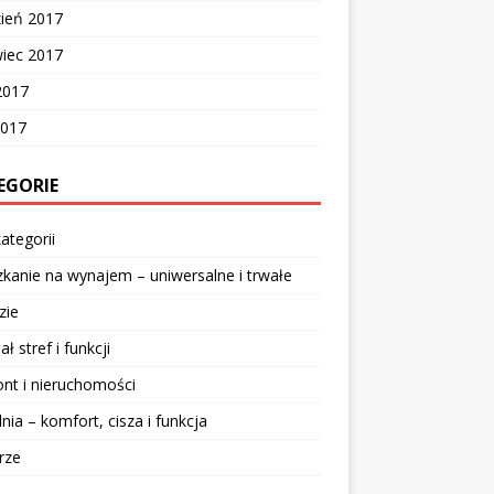
zień 2017
wiec 2017
2017
2017
EGORIE
ategorii
kanie na wynajem – uniwersalne i trwałe
zie
ał stref i funkcji
nt i nieruchomości
lnia – komfort, cisza i funkcja
rze