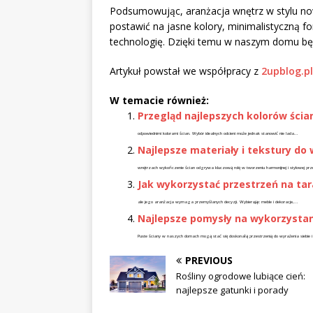
Podsumowując, aranżacja wnętrz w stylu no
postawić na jasne kolory, minimalistyczną f
technologię. Dzięki temu w naszym domu będ
Artykuł powstał we współpracy z
2upblog.pl
W temacie również:
Przegląd najlepszych kolorów ścia
odpowiednimi kolorami ścian. Wybór idealnych odcieni może jednak stanowić nie lada...
Najlepsze materiały i tekstury d
wnętrzach wykończenie ścian odgrywa kluczową rolę w tworzeniu harmonijnej i stylowej przes
Jak wykorzystać przestrzeń na tar
ale jego aranżacja wymaga przemyślanych decyzji. Wybierając meble i dekoracje,...
Najlepsze pomysły na wykorzystanie
Puste ściany w naszych domach mogą stać się doskonałą przestrzenią do wyrażenia siebie i
PREVIOUS
Rośliny ogrodowe lubiące cień:
najlepsze gatunki i porady