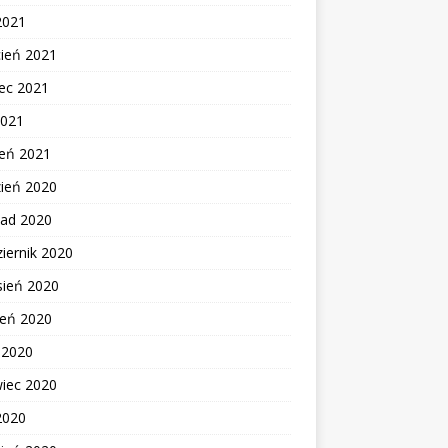
2021
cień 2021
ec 2021
2021
zeń 2021
zień 2020
pad 2020
iernik 2020
sień 2020
ień 2020
c 2020
wiec 2020
2020