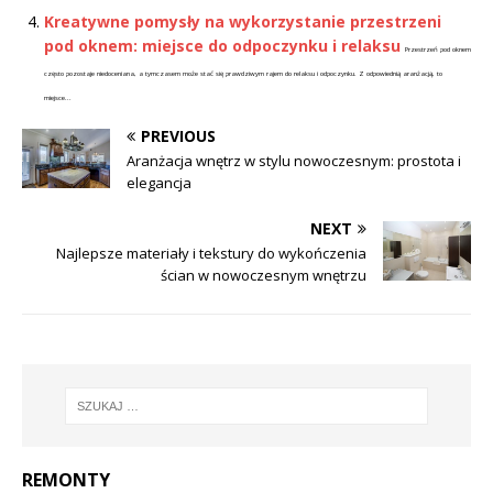
Kreatywne pomysły na wykorzystanie przestrzeni
pod oknem: miejsce do odpoczynku i relaksu
Przestrzeń pod oknem
często pozostaje niedoceniana, a tymczasem może stać się prawdziwym rajem do relaksu i odpoczynku. Z odpowiednią aranżacją, to
miejsce...
PREVIOUS
Aranżacja wnętrz w stylu nowoczesnym: prostota i
elegancja
NEXT
Najlepsze materiały i tekstury do wykończenia
ścian w nowoczesnym wnętrzu
REMONTY