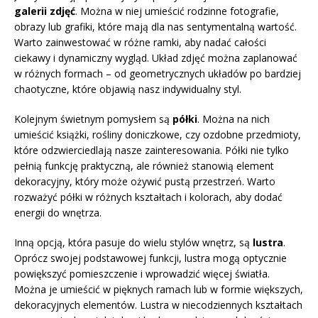
galerii zdjęć
. Można w niej umieścić rodzinne fotografie,
obrazy lub grafiki, które mają dla nas sentymentalną wartość.
Warto zainwestować w różne ramki, aby nadać całości
ciekawy i dynamiczny wygląd. Układ zdjęć można zaplanować
w różnych formach – od geometrycznych układów po bardziej
chaotyczne, które objawią nasz indywidualny styl.
Kolejnym świetnym pomysłem są
półki
. Można na nich
umieścić książki, rośliny doniczkowe, czy ozdobne przedmioty,
które odzwierciedlają nasze zainteresowania. Półki nie tylko
pełnią funkcję praktyczną, ale również stanowią element
dekoracyjny, który może ożywić pustą przestrzeń. Warto
rozważyć półki w różnych kształtach i kolorach, aby dodać
energii do wnętrza.
Inną opcją, która pasuje do wielu stylów wnętrz, są
lustra
.
Oprócz swojej podstawowej funkcji, lustra mogą optycznie
powiększyć pomieszczenie i wprowadzić więcej światła.
Można je umieścić w pięknych ramach lub w formie większych,
dekoracyjnych elementów. Lustra w niecodziennych kształtach