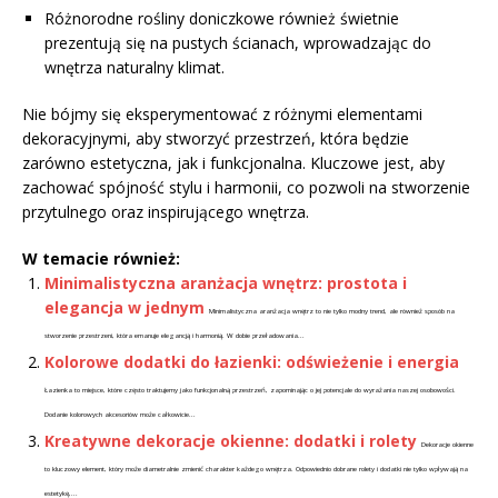
Różnorodne rośliny doniczkowe również świetnie
prezentują się na pustych ścianach, wprowadzając do
wnętrza naturalny klimat.
Nie bójmy się eksperymentować z różnymi elementami
dekoracyjnymi, aby stworzyć przestrzeń, która będzie
zarówno estetyczna, jak i funkcjonalna. Kluczowe jest, aby
zachować spójność stylu i harmonii, co pozwoli na stworzenie
przytulnego oraz inspirującego wnętrza.
W temacie również:
Minimalistyczna aranżacja wnętrz: prostota i
elegancja w jednym
Minimalistyczna aranżacja wnętrz to nie tylko modny trend, ale również sposób na
stworzenie przestrzeni, która emanuje elegancją i harmonią. W dobie przeładowania...
Kolorowe dodatki do łazienki: odświeżenie i energia
Łazienka to miejsce, które często traktujemy jako funkcjonalną przestrzeń, zapominając o jej potencjale do wyrażania naszej osobowości.
Dodanie kolorowych akcesoriów może całkowicie...
Kreatywne dekoracje okienne: dodatki i rolety
Dekoracje okienne
to kluczowy element, który może diametralnie zmienić charakter każdego wnętrza. Odpowiednio dobrane rolety i dodatki nie tylko wpływają na
estetykę,...