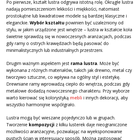
Po pierwsze, kształt lustra odgrywa istotną rolę. Okrągłe lustra
nadają pomieszczeniom lekkości i miękkości, natomiast
prostokątne lub kwadratowe modele są bardziej klasyczne i
eleganckie.
Wybór kształtu
powinien być uzależniony od
stylu, w jakim urządzone jest wnętrze – lustra w kształcie koła
świetnie sprawdzą się w nowoczesnych aranżacjach, podczas
gdy ramy o ostrych krawędziach będą pasować do
minimalistycznych lub industrialnych przestrzeni.
Drugim ważnym aspektem jest
rama lustra
. Może być
wykonana z różnych materiałów, takich jak drewno, metal czy
tworzywo sztuczne, co wpływa na ogólny styl i estetykę.
Drewniane ramy wprowadzą ciepło do wnętrza, podczas gdy
metalowe dodadzą nowoczesnego charakteru. Przy wyborze
warto kierować się kolorystyką
mebli
i innych dekoracji, aby
wszystko harmonijnie współgrało.
Lustra mogą być wieszane pojedynczo lub w grupach.
Tworzenie
kompozycji
z kilku lusterek daje nieograniczone
możliwości aranżacyjne, pozwalając na wyeksponowanie
pustych ścian w interesujący sposób. Można zastosować