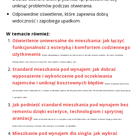
uniknąć problemów podczas otwierania.
Odpowiednie oświetlenie, które zapewnia dobrą
widoczność i zapobiega upadkom.
W temacie również:
Oświetlenie uniwersalne do mieszkania: jak łączyć
funkcjonalność z estetyką i komfortem codziennego
użytkowania
Wybór odpowiedniego oświetlenia do mieszkania to nie tylko kwestia estetyki, ale także codziennej
funkcjonalności. Aby stworzyć przestrzeń, która będzie zarówno piękna, jak...
Standard mieszkania pod wynajem: jak dobrać
wyposażenie i wykończenie pod oczekiwania
najemców i uniknąć kosztownych błędów
Wybór standardu mieszkania
pod wynajem może zadecydować o szybkim znalezieniu najemcy lub długotrwałym pustostanie. Właściciele nieruchomości często borykają się
z pytaniem, jakie...
Jak podnieść standard mieszkania pod wynajem bez
remontu dzięki estetyce, technologiom i sprytnej
aranżacji
Wielu właścicieli mieszkań na wynajem staje przed dylematem, jak podnieść standard swojego lokum bez
konieczności kosztownego remontu. Kluczowe jest zrozumienie, że niewielkie...
Mieszkanie pod wynajem dla singla: jak wybrać